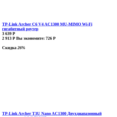
TP-Link Archer C6 V4 AC1300 MU-MIMO Wi-Fi
гигабитный роутер
3 639
Р
2 913
Р
Вы экономите:
726
Р
Скидка
26%
TP-Link Archer T3U Nano AC1300 Двухдиапазонный