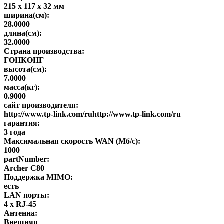
215 х 117 х 32 мм
ширина(см):
28.0000
длина(см):
32.0000
Страна производства:
ГОНКОНГ
высота(см):
7.0000
масса(кг):
0.9000
сайт производителя:
http://www.tp-link.com/ruhttp://www.tp-link.com/ru
гарантия:
3 года
Максимальная скорость WAN (Мб/с):
1000
partNumber:
Archer C80
Поддержка MIMO:
есть
LAN порты:
4 x RJ-45
Антенна:
Внешняя