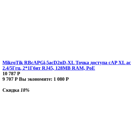
MikroTik RBcAPGi-5acD2nD-XL Точка доступа cAP XL ac
2.4/5Ггц, 2*1Гбит RJ45, 128MB RAM, PoE
10 787
Р
9 707
Р
Вы экономите:
1 080
Р
Скидка
18%