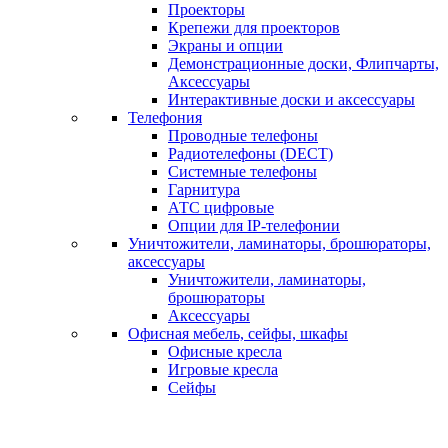
Проекторы
Крепежи для проекторов
Экраны и опции
Демонстрационные доски, Флипчарты,
Аксессуары
Интерактивные доски и аксессуары
Телефония
Проводные телефоны
Радиотелефоны (DECT)
Системные телефоны
Гарнитура
АТС цифровые
Опции для IP-телефонии
Уничтожители, ламинаторы, брошюраторы,
аксессуары
Уничтожители, ламинаторы,
брошюраторы
Аксессуары
Офисная мебель, сейфы, шкафы
Офисные кресла
Игровые кресла
Сейфы