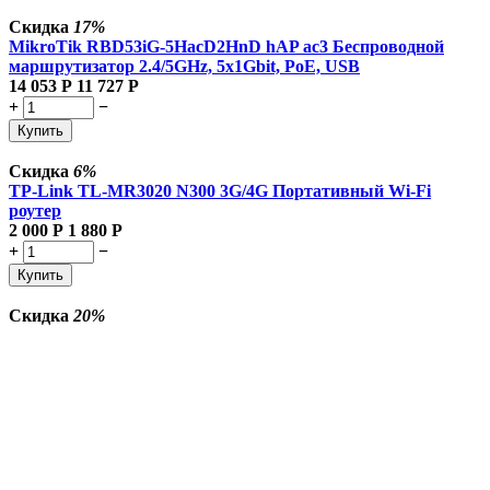
Скидка
17%
MikroTik RBD53iG-5HacD2HnD hAP ac3 Беспроводной
маршрутизатор 2.4/5GHz, 5x1Gbit, PoE, USB
14 053
Р
11 727
Р
+
−
Купить
Скидка
6%
TP-Link TL-MR3020 N300 3G/4G Портативный Wi-Fi
роутер
2 000
Р
1 880
Р
+
−
Купить
Скидка
20%