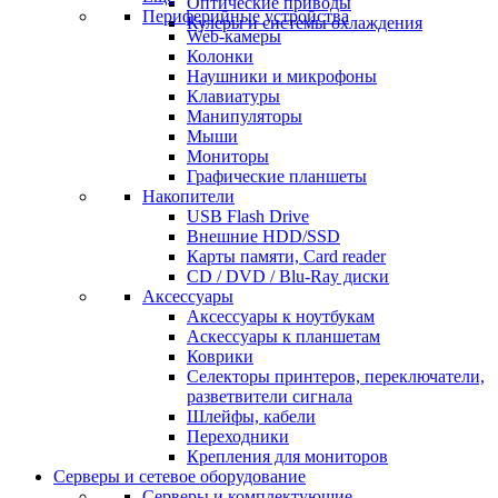
Оптические приводы
Периферийные устройства
Кулеры и системы охлаждения
Web-камеры
Колонки
Наушники и микрофоны
Клавиатуры
Манипуляторы
Мыши
Мониторы
Графические планшеты
Накопители
USB Flash Drive
Внешние HDD/SSD
Карты памяти, Card reader
CD / DVD / Blu-Ray диски
Аксессуары
Аксессуары к ноутбукам
Аскессуары к планшетам
Коврики
Селекторы принтеров, переключатели,
разветвители сигнала
Шлейфы, кабели
Переходники
Крепления для мониторов
Серверы и сетевое оборудование
Серверы и комплектующие