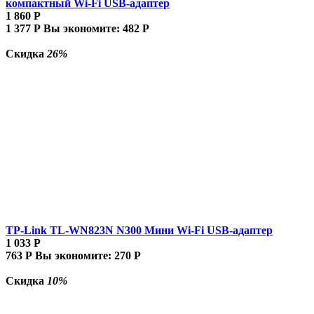
компактный Wi-Fi USB-адаптер
1 860
Р
1 377
Р
Вы экономите:
482
Р
Скидка
26%
TP-Link TL-WN823N N300 Мини Wi-Fi USB-адаптер
1 033
Р
763
Р
Вы экономите:
270
Р
Скидка
10%