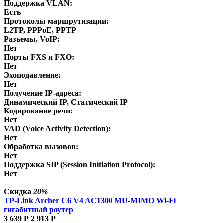
Поддержка VLAN:
Есть
Протоколы маршрутизации:
L2TP, PPPoE, PPTP
Разъемы, VoIP:
Нет
Порты FXS и FXO:
Нет
Эхоподавление:
Нет
Получение IP-адреса:
Динамический IP, Статический IP
Кодирование речи:
Нет
VAD (Voice Activity Detection):
Нет
Обработка вызовов:
Нет
Поддержка SIP (Session Initiation Protocol):
Нет
Скидка
20%
TP-Link Archer C6 V4 AC1300 MU-MIMO Wi-Fi
гигабитный роутер
3 639
Р
2 913
Р