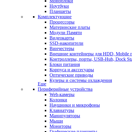
Моноблоки
Ноутбуки
Планшеты
Комплектующие
Процессоры
Материнские платы
Модули Памяти
Видеокарты
SSD-накопители
Винчестеры
Внешние контейнеры для HDD, Mobile r
Контроллеры, порты, USB-Hub, Dock Sta
Блоки питания
Корпуса и акссесуары
Оптические приводы
Кулеры и системы охлаждения
Еще
Периферийные устройства
Web-камеры
Колонки
Наушники и микрофоны
Клавиатуры
Манипуляторы
Мыши
Мониторы
Графические планшеты