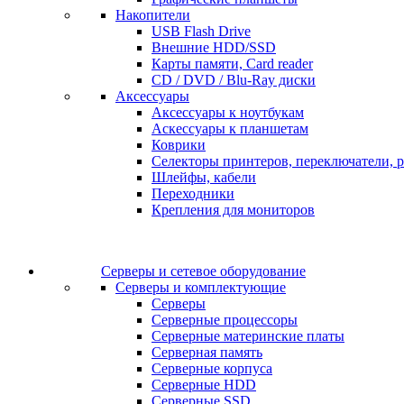
Накопители
USB Flash Drive
Внешние HDD/SSD
Карты памяти, Card reader
CD / DVD / Blu-Ray диски
Аксессуары
Аксессуары к ноутбукам
Аскессуары к планшетам
Коврики
Селекторы принтеров, переключатели, р
Шлейфы, кабели
Переходники
Крепления для мониторов
Серверы и сетевое оборудование
Серверы и комплектующие
Серверы
Серверные процессоры
Серверные материнские платы
Серверная память
Серверные корпуса
Серверные HDD
Серверные SSD