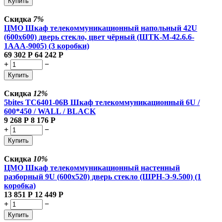
Купить
Скидка
7%
ЦМО Шкаф телекоммуникационный напольный 42U
(600x600) дверь стекло, цвет чёрный (ШТК-М-42.6.6-
1ААА-9005) (3 коробки)
69 302
Р
64 242
Р
+
−
Купить
Скидка
12%
5bites TC6401-06B Шкаф телекоммуникационный 6U /
600*450 / WALL / BLACK
9 268
Р
8 176
Р
+
−
Купить
Скидка
10%
ЦМО Шкаф телекоммуникационный настенный
разборный 9U (600х520) дверь стекло (ШРН-Э-9.500) (1
коробка)
13 851
Р
12 449
Р
+
−
Купить