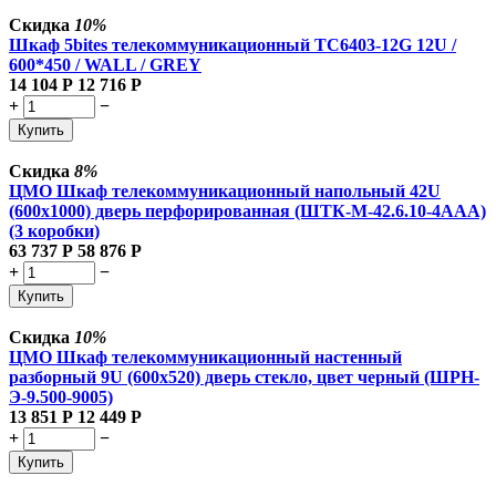
Скидка
10%
Шкаф 5bites телекоммуникационный TC6403-12G 12U /
600*450 / WALL / GREY
14 104
Р
12 716
Р
+
−
Купить
Скидка
8%
ЦМО Шкаф телекоммуникационный напольный 42U
(600x1000) дверь перфорированная (ШТК-М-42.6.10-4ААА)
(3 коробки)
63 737
Р
58 876
Р
+
−
Купить
Скидка
10%
ЦМО Шкаф телекоммуникационный настенный
разборный 9U (600х520) дверь стекло, цвет черный (ШРН-
Э-9.500-9005)
13 851
Р
12 449
Р
+
−
Купить