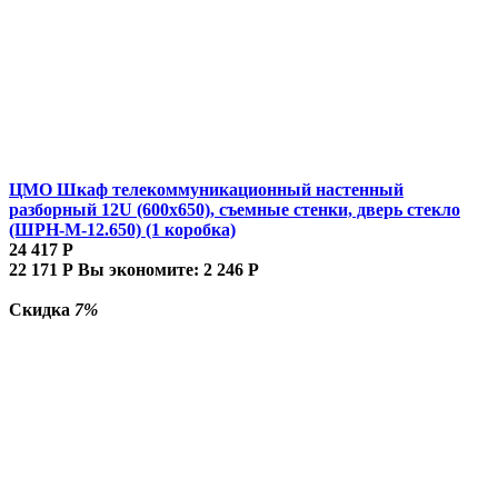
ЦМО Шкаф телекоммуникационный настенный
разборный 12U (600х650), съемные стенки, дверь стекло
(ШРН-М-12.650) (1 коробка)
24 417
Р
22 171
Р
Вы экономите:
2 246
Р
Скидка
7%