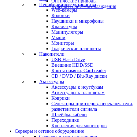
Оптические приводы
Периферийные устройства
Кулеры и системы охлаждения
Web-камеры
Колонки
Наушники и микрофоны
Клавиатуры
Манипуляторы
Мыши
Мониторы
Графические планшеты
Накопители
USB Flash Drive
Внешние HDD/SSD
Карты памяти, Card reader
CD / DVD / Blu-Ray диски
Аксессуары
Аксессуары к ноутбукам
Аскессуары к планшетам
Коврики
Селекторы принтеров, переключатели,
разветвители сигнала
Шлейфы, кабели
Переходники
Крепления для мониторов
Серверы и сетевое оборудование
Серверы и комплектующие