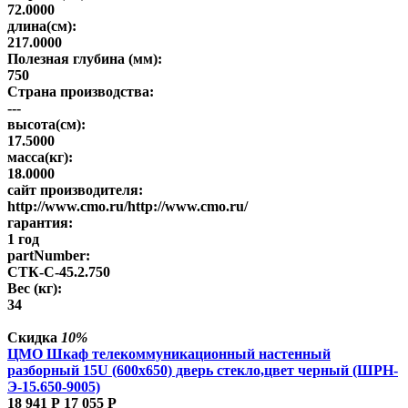
72.0000
длина(см):
217.0000
Полезная глубина (мм):
750
Страна производства:
---
высота(см):
17.5000
масса(кг):
18.0000
сайт производителя:
http://www.cmo.ru/http://www.cmo.ru/
гарантия:
1 год
partNumber:
СТК-С-45.2.750
Вес (кг):
34
Скидка
10%
ЦМО Шкаф телекоммуникационный настенный
разборный 15U (600х650) дверь стекло,цвет черный (ШРН-
Э-15.650-9005)
18 941
Р
17 055
Р