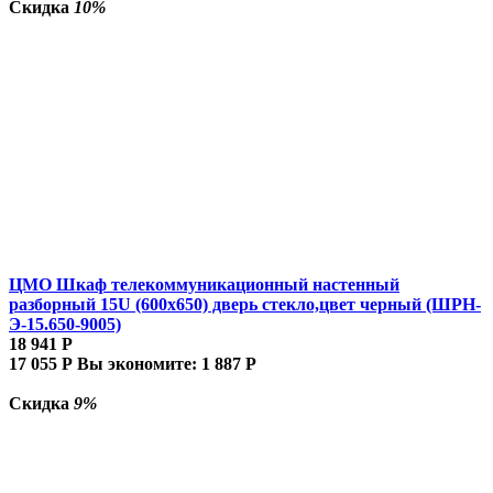
Скидка
10%
ЦМО Шкаф телекоммуникационный настенный
разборный 15U (600х650) дверь стекло,цвет черный (ШРН-
Э-15.650-9005)
18 941
Р
17 055
Р
Вы экономите:
1 887
Р
Скидка
9%