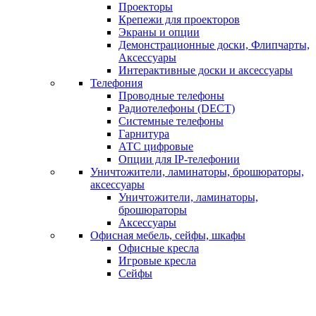
Проекторы
Крепежи для проекторов
Экраны и опции
Демонстрационные доски, Флипчарты,
Аксессуары
Интерактивные доски и аксессуары
Телефония
Проводные телефоны
Радиотелефоны (DECT)
Системные телефоны
Гарнитура
АТС цифровые
Опции для IP-телефонии
Уничтожители, ламинаторы, брошюраторы,
аксессуары
Уничтожители, ламинаторы,
брошюраторы
Аксессуары
Офисная мебель, сейфы, шкафы
Офисные кресла
Игровые кресла
Сейфы