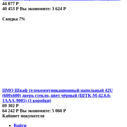
44 077
Р
40 453
Р
Вы экономите:
3 624
Р
Скидка
7%
ЦМО Шкаф телекоммуникационный напольный 42U
(600x600) дверь стекло, цвет чёрный (ШТК-М-42.6.6-
1ААА-9005) (3 коробки)
69 302
Р
64 242
Р
Вы экономите:
5 060
Р
Кабинет покупателя
Войти