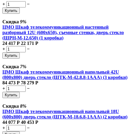
+
−
Купить
Скидка
9%
ЦМО Шкаф телекоммуникационный настенный
разборный 12U (600х650), съемные стенки, дверь стекло
(ШРН-М-12.650) (1 коробка)
24 417
Р
22 171
Р
+
−
Купить
Скидка
7%
ЦМО Шкаф телекоммуникационный напольный 42U
(800x800) дверь стекло (ШТК-М-42.8.8-1ААА) (3 коробки)
84 473
Р
78 279
Р
+
−
Купить
Скидка
8%
ЦМО Шкаф телекоммуникационный напольный 18U
(600x800) дверь стекло (ШТК-М-18.6.8-1AAA) (2 коробки)
44 077
Р
40 453
Р
+
−