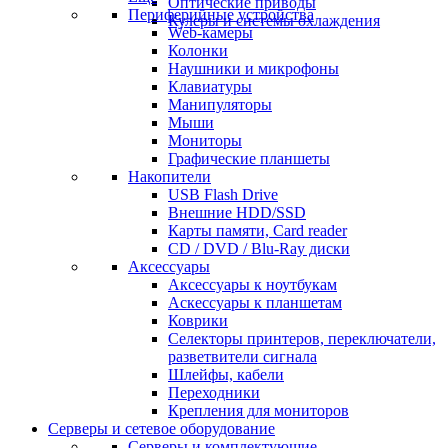
Оптические приводы
Периферийные устройства
Кулеры и системы охлаждения
Web-камеры
Колонки
Наушники и микрофоны
Клавиатуры
Манипуляторы
Мыши
Мониторы
Графические планшеты
Накопители
USB Flash Drive
Внешние HDD/SSD
Карты памяти, Card reader
CD / DVD / Blu-Ray диски
Аксессуары
Аксессуары к ноутбукам
Аскессуары к планшетам
Коврики
Селекторы принтеров, переключатели,
разветвители сигнала
Шлейфы, кабели
Переходники
Крепления для мониторов
Серверы и сетевое оборудование
Серверы и комплектующие