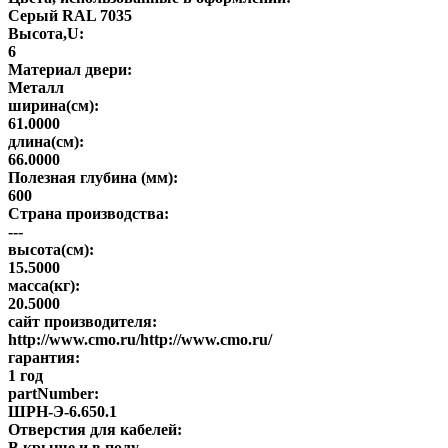
Серый RAL 7035
Высота,U:
6
Материал двери:
Металл
ширина(см):
61.0000
длина(см):
66.0000
Полезная глубина (мм):
600
Страна производства:
---
высота(см):
15.5000
масса(кг):
20.5000
сайт производителя:
http://www.cmo.ru/http://www.cmo.ru/
гарантия:
1 год
partNumber:
ШРН-Э-6.650.1
Отверстия для кабелей:
В крыше и в полу