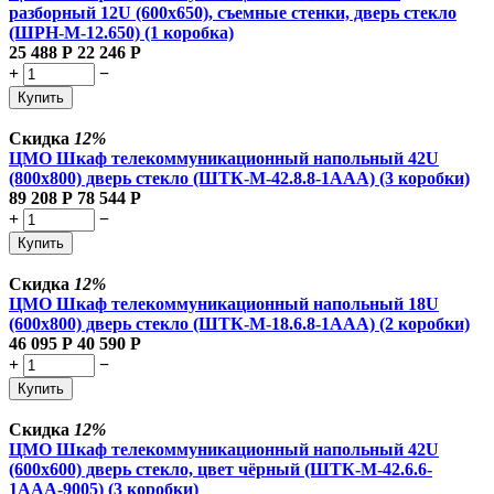
разборный 12U (600х650), съемные стенки, дверь стекло
(ШРН-М-12.650) (1 коробка)
25 488
Р
22 246
Р
+
−
Купить
Скидка
12%
ЦМО Шкаф телекоммуникационный напольный 42U
(800x800) дверь стекло (ШТК-М-42.8.8-1ААА) (3 коробки)
89 208
Р
78 544
Р
+
−
Купить
Скидка
12%
ЦМО Шкаф телекоммуникационный напольный 18U
(600x800) дверь стекло (ШТК-М-18.6.8-1AAA) (2 коробки)
46 095
Р
40 590
Р
+
−
Купить
Скидка
12%
ЦМО Шкаф телекоммуникационный напольный 42U
(600x600) дверь стекло, цвет чёрный (ШТК-М-42.6.6-
1ААА-9005) (3 коробки)