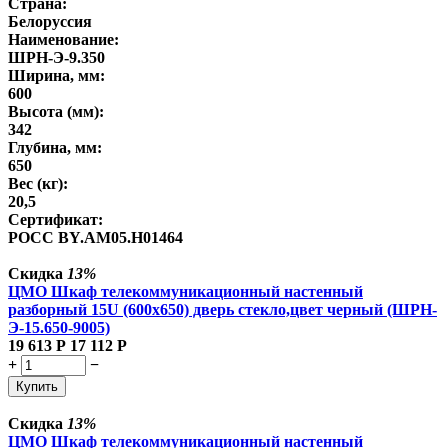
Страна:
Белоруссия
Наименование:
ШРН-Э-9.350
Ширина, мм:
600
Высота (мм):
342
Глубина, мм:
650
Вес (кг):
20,5
Сертификат:
POCC BY.AM05.H01464
Скидка
13%
ЦМО Шкаф телекоммуникационный настенный
разборный 15U (600х650) дверь стекло,цвет черный (ШРН-
Э-15.650-9005)
19 613
Р
17 112
Р
+
−
Купить
Скидка
13%
ЦМО Шкаф телекоммуникационный настенный