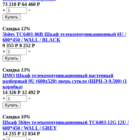
73 210
Р
64 460
Р
+
−
Купить
Скидка
12%
5bites TC6401-06B Шкаф телекоммуникационный 6U /
600*450 / WALL / BLACK
9 355
Р
8 252
Р
+
−
Купить
Скидка
13%
ЦМО Шкаф телекоммуникационный настенный
разборный 9U (600х520) дверь стекло (ШРН-Э-9.500) (1
коробка)
14 326
Р
12 492
Р
+
−
Купить
Скидка
10%
Шкаф 5bites телекоммуникационный TC6403-12G 12U /
600*450 / WALL / GREY
14 235
Р
12 834
Р
+
−