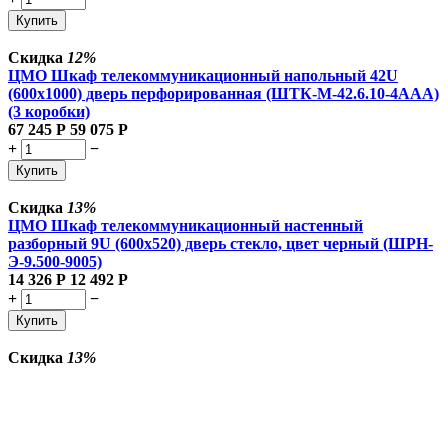
Купить
Скидка
12%
ЦМО Шкаф телекоммуникационный напольный 42U
(600x1000) дверь перфорированная (ШТК-М-42.6.10-4ААА)
(3 коробки)
67 245
Р
59 075
Р
+
−
Купить
Скидка
13%
ЦМО Шкаф телекоммуникационный настенный
разборный 9U (600х520) дверь стекло, цвет черный (ШРН-
Э-9.500-9005)
14 326
Р
12 492
Р
+
−
Купить
Скидка
13%