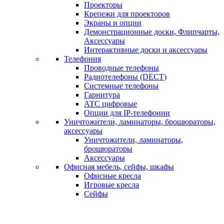
Проекторы
Крепежи для проекторов
Экраны и опции
Демонстрационные доски, Флипчарты,
Аксессуары
Интерактивные доски и аксессуары
Телефония
Проводные телефоны
Радиотелефоны (DECT)
Системные телефоны
Гарнитура
АТС цифровые
Опции для IP-телефонии
Уничтожители, ламинаторы, брошюраторы,
аксессуары
Уничтожители, ламинаторы,
брошюраторы
Аксессуары
Офисная мебель, сейфы, шкафы
Офисные кресла
Игровые кресла
Сейфы