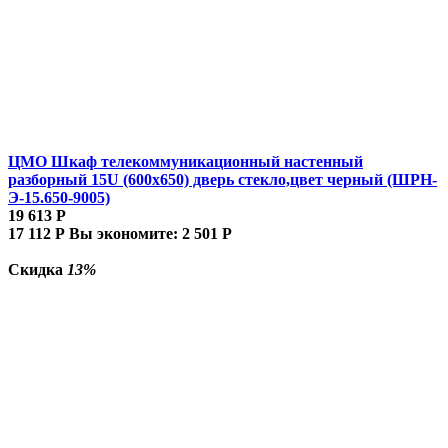
ЦМО Шкаф телекоммуникационный настенный
разборный 15U (600х650) дверь стекло,цвет черный (ШРН-
Э-15.650-9005)
19 613
Р
17 112
Р
Вы экономите:
2 501
Р
Скидка
13%