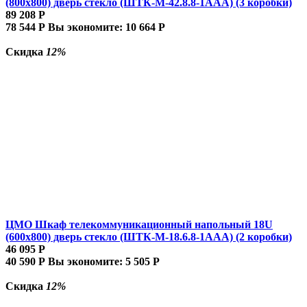
(800x800) дверь стекло (ШТК-М-42.8.8-1ААА) (3 коробки)
89 208
Р
78 544
Р
Вы экономите:
10 664
Р
Скидка
12%
ЦМО Шкаф телекоммуникационный напольный 18U
(600x800) дверь стекло (ШТК-М-18.6.8-1AAA) (2 коробки)
46 095
Р
40 590
Р
Вы экономите:
5 505
Р
Скидка
12%