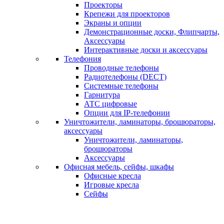
Проекторы
Крепежи для проекторов
Экраны и опции
Демонстрационные доски, Флипчарты,
Аксессуары
Интерактивные доски и аксессуары
Телефония
Проводные телефоны
Радиотелефоны (DECT)
Системные телефоны
Гарнитура
АТС цифровые
Опции для IP-телефонии
Уничтожители, ламинаторы, брошюраторы,
аксессуары
Уничтожители, ламинаторы,
брошюраторы
Аксессуары
Офисная мебель, сейфы, шкафы
Офисные кресла
Игровые кресла
Сейфы