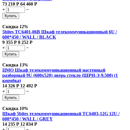
73 210
Р
64 460
Р
+
−
Купить
Скидка
12%
5bites TC6401-06B Шкаф телекоммуникационный 6U /
600*450 / WALL / BLACK
9 355
Р
8 252
Р
+
−
Купить
Скидка
13%
ЦМО Шкаф телекоммуникационный настенный
разборный 9U (600х520) дверь стекло (ШРН-Э-9.500) (1
коробка)
14 326
Р
12 492
Р
+
−
Купить
Скидка
10%
Шкаф 5bites телекоммуникационный TC6403-12G 12U /
600*450 / WALL / GREY
14 235
Р
12 834
Р
+
−