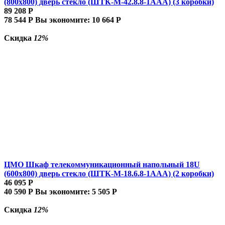
(800x800) дверь стекло (ШТК-М-42.8.8-1ААА) (3 коробки)
89 208
Р
78 544
Р
Вы экономите:
10 664
Р
Скидка
12%
ЦМО Шкаф телекоммуникационный напольный 18U
(600x800) дверь стекло (ШТК-М-18.6.8-1AAA) (2 коробки)
46 095
Р
40 590
Р
Вы экономите:
5 505
Р
Скидка
12%