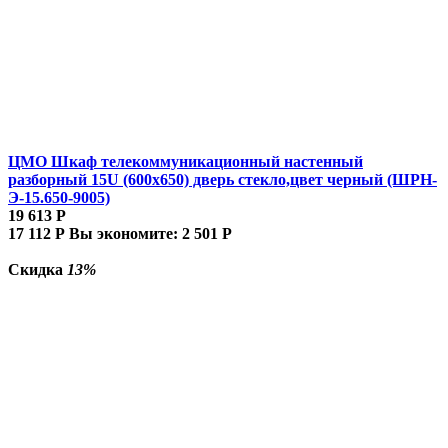
ЦМО Шкаф телекоммуникационный настенный
разборный 15U (600х650) дверь стекло,цвет черный (ШРН-
Э-15.650-9005)
19 613
Р
17 112
Р
Вы экономите:
2 501
Р
Скидка
13%