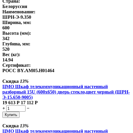
Страна:
Белоруссия
Наименование:
ШРН-Э-9.350
Ширина, мм:
600
Высота (мм):
342
Глубина, мм:
520
Вес (кг):
14.94
Сертификат:
POCC BY.AM05.H01464
Скидка
13%
ЦМО Шкаф телекоммуникационный настенный
разборный 15U (600х650) дверь стекло,цвет черный (ШРН-
Э-15.650-9005)
19 613
Р
17 112
Р
+
−
Купить
Скидка
13%
ЦМО Шкаф телекоммуникационный настенный