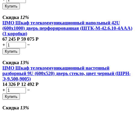
Купить
Скидка
12%
ЦМО Шкаф телекоммуникационный напольный 42U
(600x1000) дверь перфорированная (ШТК-М-42.6.10-4ААА)
(3 коробки)
67 245
Р
59 075
Р
+
−
Купить
Скидка
13%
ЦМО Шкаф телекоммуникационный настенный
разборный 9U (600х520) дверь стекло, цвет черный (ШРН-
Э-9.500-9005)
14 326
Р
12 492
Р
+
−
Купить
Скидка
13%