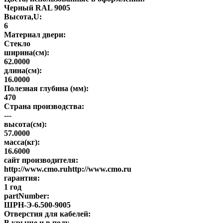
Черный RAL 9005
Высота,U:
6
Материал двери:
Стекло
ширина(см):
62.0000
длина(см):
16.0000
Полезная глубина (мм):
470
Страна производства:
---
высота(см):
57.0000
масса(кг):
16.6000
сайт производителя:
http://www.cmo.ruhttp://www.cmo.ru
гарантия:
1 год
partNumber:
ШРН-Э-6.500-9005
Отверстия для кабелей:
В крыше и в полу