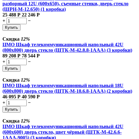
разборный 12U (600х650), съемные стенки, дверь стекло
(ШРН-М-12.650) (1 коробка)
25 488
Р
22 246
Р
+
−
Купить
Скидка
12%
ЦМО Шкаф телекоммуникационный напольный 42U
(800x800) дверь стекло (ШТК-М-42.8.8-1ААА) (3 коробки)
89 208
Р
78 544
Р
+
−
Купить
Скидка
12%
ЦМО Шкаф телекоммуникационный напольный 18U
(600x800) дверь стекло (ШТК-М-18.6.8-1AAA) (2 коробки)
46 095
Р
40 590
Р
+
−
Купить
Скидка
12%
ЦМО Шкаф телекоммуникационный напольный 42U
(600x600) дверь стекло, цвет чёрный (ШТК-М-42.6.6-
1ААА-9005) (3 коробки)