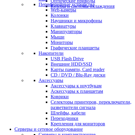
Оптические приводы
Периферийные устройства
Кулеры и системы охлаждения
Web-камеры
Колонки
Наушники и микрофоны
Клавиатуры
Манипуляторы
Мыши
Мониторы
Графические планшеты
Накопители
USB Flash Drive
Внешние HDD/SSD
Карты памяти, Card reader
CD / DVD / Blu-Ray диски
Аксессуары
Аксессуары к ноутбукам
Аскессуары к планшетам
Коврики
Селекторы принтеров, переключатели,
разветвители сигнала
Шлейфы, кабели
Переходники
Крепления для мониторов
Серверы и сетевое оборудование
Серверы и комплектующие