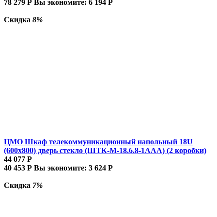
78 279
Р
Вы экономите:
6 194
Р
Скидка
8%
ЦМО Шкаф телекоммуникационный напольный 18U
(600x800) дверь стекло (ШТК-М-18.6.8-1AAA) (2 коробки)
44 077
Р
40 453
Р
Вы экономите:
3 624
Р
Скидка
7%