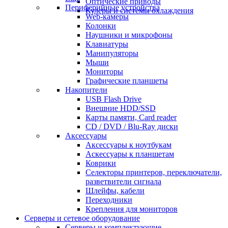
Оптические приводы
Периферийные устройства
Кулеры и системы охлаждения
Web-камеры
Колонки
Наушники и микрофоны
Клавиатуры
Манипуляторы
Мыши
Мониторы
Графические планшеты
Накопители
USB Flash Drive
Внешние HDD/SSD
Карты памяти, Card reader
CD / DVD / Blu-Ray диски
Аксессуары
Аксессуары к ноутбукам
Аскессуары к планшетам
Коврики
Селекторы принтеров, переключатели,
разветвители сигнала
Шлейфы, кабели
Переходники
Крепления для мониторов
Серверы и сетевое оборудование
Серверы и комплектующие