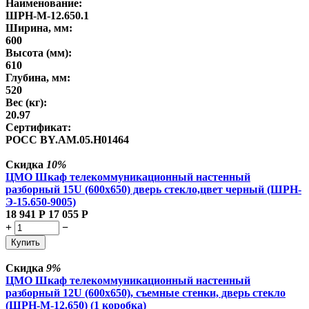
Наименование:
ШРН-М-12.650.1
Ширина, мм:
600
Высота (мм):
610
Глубина, мм:
520
Вес (кг):
20.97
Сертификат:
РОСС BY.AM.05.H01464
Скидка
10%
ЦМО Шкаф телекоммуникационный настенный
разборный 15U (600х650) дверь стекло,цвет черный (ШРН-
Э-15.650-9005)
18 941
Р
17 055
Р
+
−
Купить
Скидка
9%
ЦМО Шкаф телекоммуникационный настенный
разборный 12U (600х650), съемные стенки, дверь стекло
(ШРН-М-12.650) (1 коробка)