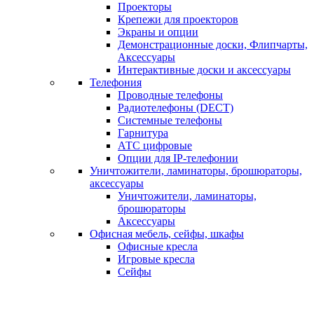
Проекторы
Крепежи для проекторов
Экраны и опции
Демонстрационные доски, Флипчарты,
Аксессуары
Интерактивные доски и аксессуары
Телефония
Проводные телефоны
Радиотелефоны (DECT)
Системные телефоны
Гарнитура
АТС цифровые
Опции для IP-телефонии
Уничтожители, ламинаторы, брошюраторы,
аксессуары
Уничтожители, ламинаторы,
брошюраторы
Аксессуары
Офисная мебель, сейфы, шкафы
Офисные кресла
Игровые кресла
Сейфы