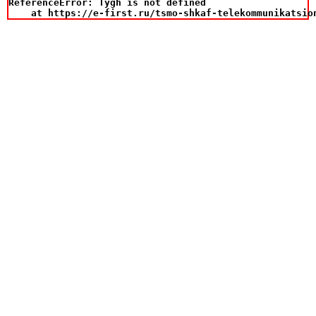
ReferenceError: Tygh is not defined

    at https://e-first.ru/tsmo-shkaf-telekommunikatsio