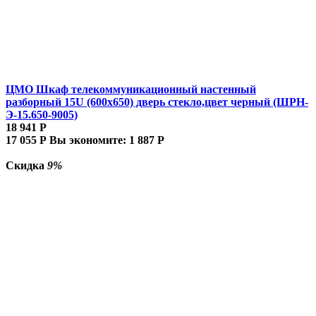
ЦМО Шкаф телекоммуникационный настенный
разборный 15U (600х650) дверь стекло,цвет черный (ШРН-
Э-15.650-9005)
18 941
Р
17 055
Р
Вы экономите:
1 887
Р
Скидка
9%