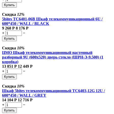
Купить
Скидка
12%
5bites TC6401-06B Шкаф телекоммуникационный 6U /
600*450 / WALL / BLACK
9 268
Р
8 176
Р
+
−
Купить
Скидка
10%
ЦМО Шкаф телекоммуникационный настенный
разборный 9U (600х520) дверь стекло (ШРН-Э-9.500) (1
коробка)
13 851
Р
12 449
Р
+
−
Купить
Скидка
10%
Шкаф 5bites телекоммуникационный TC6403-12G 12U /
600*450 / WALL / GREY
14 104
Р
12 716
Р
+
−
Купить