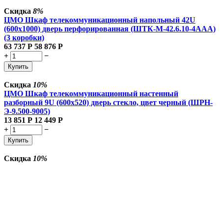
Скидка
8%
ЦМО Шкаф телекоммуникационный напольный 42U
(600x1000) дверь перфорированная (ШТК-М-42.6.10-4ААА)
(3 коробки)
63 737
Р
58 876
Р
+
−
Купить
Скидка
10%
ЦМО Шкаф телекоммуникационный настенный
разборный 9U (600х520) дверь стекло, цвет черный (ШРН-
Э-9.500-9005)
13 851
Р
12 449
Р
+
−
Купить
Скидка
10%