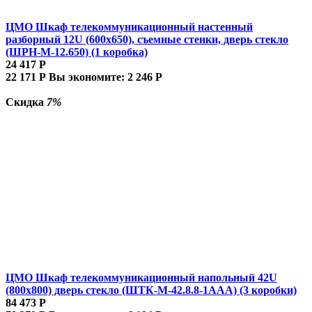
ЦМО Шкаф телекоммуникационный настенный
разборный 12U (600х650), съемные стенки, дверь стекло
(ШРН-М-12.650) (1 коробка)
24 417
Р
22 171
Р
Вы экономите:
2 246
Р
Скидка
7%
ЦМО Шкаф телекоммуникационный напольный 42U
(800x800) дверь стекло (ШТК-М-42.8.8-1ААА) (3 коробки)
84 473
Р