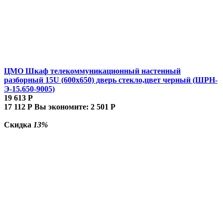
ЦМО Шкаф телекоммуникационный настенный
разборный 15U (600х650) дверь стекло,цвет черный (ШРН-
Э-15.650-9005)
19 613
Р
17 112
Р
Вы экономите:
2 501
Р
Скидка
13%