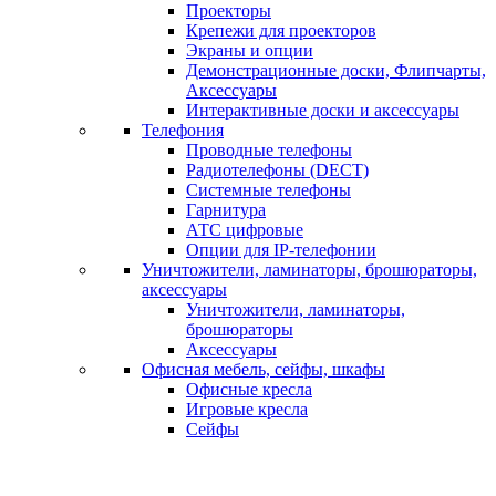
Проекторы
Крепежи для проекторов
Экраны и опции
Демонстрационные доски, Флипчарты,
Аксессуары
Интерактивные доски и аксессуары
Телефония
Проводные телефоны
Радиотелефоны (DECT)
Системные телефоны
Гарнитура
АТС цифровые
Опции для IP-телефонии
Уничтожители, ламинаторы, брошюраторы,
аксессуары
Уничтожители, ламинаторы,
брошюраторы
Аксессуары
Офисная мебель, сейфы, шкафы
Офисные кресла
Игровые кресла
Сейфы