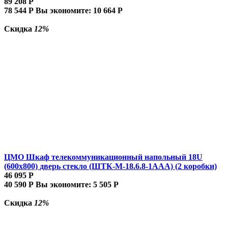
89 208
Р
78 544
Р
Вы экономите:
10 664
Р
Скидка
12%
ЦМО Шкаф телекоммуникационный напольный 18U
(600x800) дверь стекло (ШТК-М-18.6.8-1AAA) (2 коробки)
46 095
Р
40 590
Р
Вы экономите:
5 505
Р
Скидка
12%