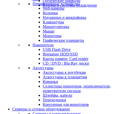
Оптические приводы
Периферийные устройства
Кулеры и системы охлаждения
Web-камеры
Колонки
Наушники и микрофоны
Клавиатуры
Манипуляторы
Мыши
Мониторы
Графические планшеты
Накопители
USB Flash Drive
Внешние HDD/SSD
Карты памяти, Card reader
CD / DVD / Blu-Ray диски
Аксессуары
Аксессуары к ноутбукам
Аскессуары к планшетам
Коврики
Селекторы принтеров, переключатели,
разветвители сигнала
Шлейфы, кабели
Переходники
Крепления для мониторов
Серверы и сетевое оборудование
Серверы и комплектующие