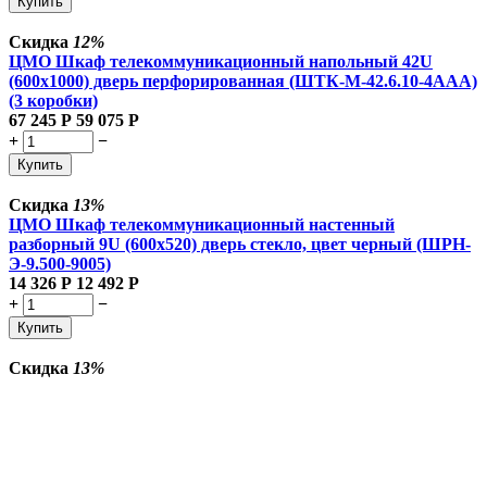
Купить
Скидка
12%
ЦМО Шкаф телекоммуникационный напольный 42U
(600x1000) дверь перфорированная (ШТК-М-42.6.10-4ААА)
(3 коробки)
67 245
Р
59 075
Р
+
−
Купить
Скидка
13%
ЦМО Шкаф телекоммуникационный настенный
разборный 9U (600х520) дверь стекло, цвет черный (ШРН-
Э-9.500-9005)
14 326
Р
12 492
Р
+
−
Купить
Скидка
13%