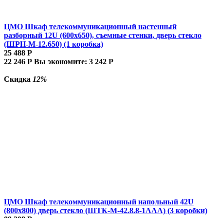
ЦМО Шкаф телекоммуникационный настенный
разборный 12U (600х650), съемные стенки, дверь стекло
(ШРН-М-12.650) (1 коробка)
25 488
Р
22 246
Р
Вы экономите:
3 242
Р
Скидка
12%
ЦМО Шкаф телекоммуникационный напольный 42U
(800x800) дверь стекло (ШТК-М-42.8.8-1ААА) (3 коробки)