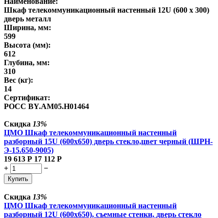
Наименование:
Шкаф телекоммуникационный настенный 12U (600 х 300)
дверь металл
Ширина, мм:
599
Высота (мм):
612
Глубина, мм:
310
Вес (кг):
14
Сертификат:
POCC BY.AM05.H01464
Скидка
13%
ЦМО Шкаф телекоммуникационный настенный
разборный 15U (600х650) дверь стекло,цвет черный (ШРН-
Э-15.650-9005)
19 613
Р
17 112
Р
+
−
Купить
Скидка
13%
ЦМО Шкаф телекоммуникационный настенный
разборный 12U (600х650), съемные стенки, дверь стекло