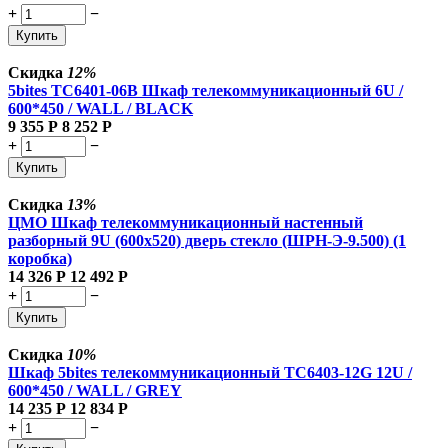
+
−
Купить
Скидка
12%
5bites TC6401-06B Шкаф телекоммуникационный 6U /
600*450 / WALL / BLACK
9 355
Р
8 252
Р
+
−
Купить
Скидка
13%
ЦМО Шкаф телекоммуникационный настенный
разборный 9U (600х520) дверь стекло (ШРН-Э-9.500) (1
коробка)
14 326
Р
12 492
Р
+
−
Купить
Скидка
10%
Шкаф 5bites телекоммуникационный TC6403-12G 12U /
600*450 / WALL / GREY
14 235
Р
12 834
Р
+
−