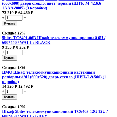
(600x600) дверь стекло, цвет чёрный (ШТК-М-42.6.6-
1ААА-9005) (3 коробки)
73 210
Р
64 460
Р
+
−
Купить
Скидка
12%
5bites TC6401-06B Шкаф телекоммуникационный 6U /
600*450 / WALL / BLACK
9 355
Р
8 252
Р
+
−
Купить
Скидка
13%
ЦМО Шкаф телекоммуникационный настенный
разборный 9U (600х520) дверь стекло (ШРН-Э-9.500) (1
коробка)
14 326
Р
12 492
Р
+
−
Купить
Скидка
10%
Шкаф 5bites телекоммуникационный TC6403-12G 12U /
600*450 / WALL / GREY