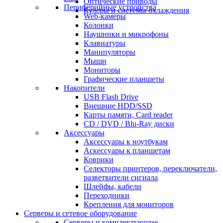
Оптические приводы
Периферийные устройства
Кулеры и системы охлаждения
Web-камеры
Колонки
Наушники и микрофоны
Клавиатуры
Манипуляторы
Мыши
Мониторы
Графические планшеты
Накопители
USB Flash Drive
Внешние HDD/SSD
Карты памяти, Card reader
CD / DVD / Blu-Ray диски
Аксессуары
Аксессуары к ноутбукам
Аскессуары к планшетам
Коврики
Селекторы принтеров, переключатели,
разветвители сигнала
Шлейфы, кабели
Переходники
Крепления для мониторов
Серверы и сетевое оборудование
Серверы и комплектующие