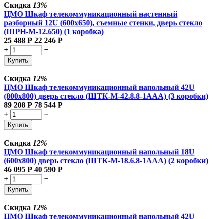
Скидка
13%
ЦМО Шкаф телекоммуникационный настенный
разборный 12U (600х650), съемные стенки, дверь стекло
(ШРН-М-12.650) (1 коробка)
25 488
Р
22 246
Р
+
−
Купить
Скидка
12%
ЦМО Шкаф телекоммуникационный напольный 42U
(800x800) дверь стекло (ШТК-М-42.8.8-1ААА) (3 коробки)
89 208
Р
78 544
Р
+
−
Купить
Скидка
12%
ЦМО Шкаф телекоммуникационный напольный 18U
(600x800) дверь стекло (ШТК-М-18.6.8-1AAA) (2 коробки)
46 095
Р
40 590
Р
+
−
Купить
Скидка
12%
ЦМО Шкаф телекоммуникационный напольный 42U