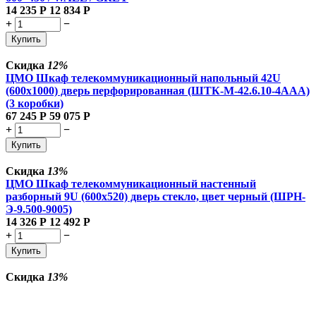
14 235
Р
12 834
Р
+
−
Купить
Скидка
12%
ЦМО Шкаф телекоммуникационный напольный 42U
(600x1000) дверь перфорированная (ШТК-М-42.6.10-4ААА)
(3 коробки)
67 245
Р
59 075
Р
+
−
Купить
Скидка
13%
ЦМО Шкаф телекоммуникационный настенный
разборный 9U (600х520) дверь стекло, цвет черный (ШРН-
Э-9.500-9005)
14 326
Р
12 492
Р
+
−
Купить
Скидка
13%