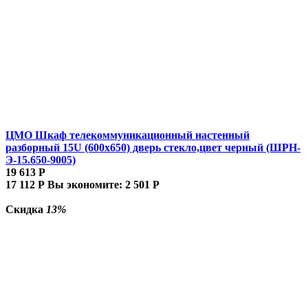
ЦМО Шкаф телекоммуникационный настенный
разборный 15U (600х650) дверь стекло,цвет черный (ШРН-
Э-15.650-9005)
19 613
Р
17 112
Р
Вы экономите:
2 501
Р
Скидка
13%