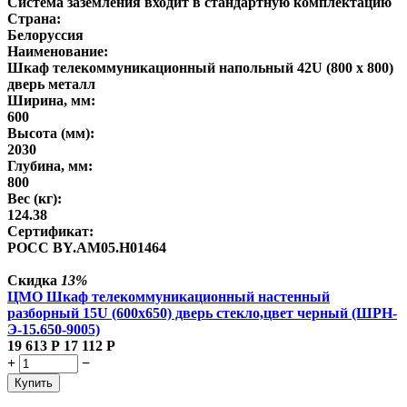
Система заземления входит в стандартную комплектацию
Страна:
Белоруссия
Наименование:
Шкаф телекоммуникационный напольный 42U (800 х 800)
дверь металл
Ширина, мм:
600
Высота (мм):
2030
Глубина, мм:
800
Вес (кг):
124.38
Сертификат:
POCC BY.AM05.H01464
Скидка
13%
ЦМО Шкаф телекоммуникационный настенный
разборный 15U (600х650) дверь стекло,цвет черный (ШРН-
Э-15.650-9005)
19 613
Р
17 112
Р
+
−
Купить