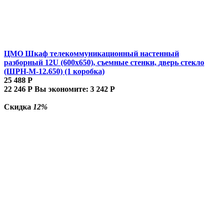
ЦМО Шкаф телекоммуникационный настенный
разборный 12U (600х650), съемные стенки, дверь стекло
(ШРН-М-12.650) (1 коробка)
25 488
Р
22 246
Р
Вы экономите:
3 242
Р
Скидка
12%