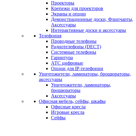
Проекторы
Крепежи для проекторов
Экраны и опции
Демонстрационные доски, Флипчарты,
Аксессуары
Интерактивные доски и аксессуары
Телефония
Проводные телефоны
Радиотелефоны (DECT)
Системные телефоны
Гарнитура
АТС цифровые
Опции для IP-телефонии
Уничтожители, ламинаторы, брошюраторы,
аксессуары
Уничтожители, ламинаторы,
брошюраторы
Аксессуары
Офисная мебель, сейфы, шкафы
Офисные кресла
Игровые кресла
Сейфы