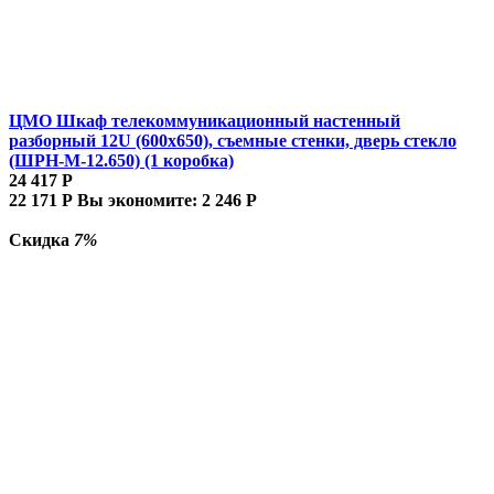
ЦМО Шкаф телекоммуникационный настенный
разборный 12U (600х650), съемные стенки, дверь стекло
(ШРН-М-12.650) (1 коробка)
24 417
Р
22 171
Р
Вы экономите:
2 246
Р
Скидка
7%