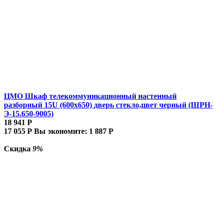
ЦМО Шкаф телекоммуникационный настенный
разборный 15U (600х650) дверь стекло,цвет черный (ШРН-
Э-15.650-9005)
18 941
Р
17 055
Р
Вы экономите:
1 887
Р
Скидка
9%