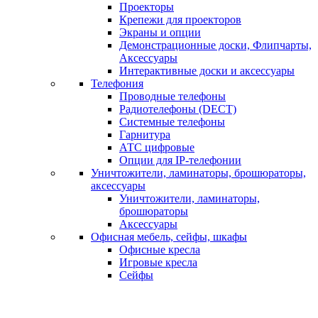
Проекторы
Крепежи для проекторов
Экраны и опции
Демонстрационные доски, Флипчарты,
Аксессуары
Интерактивные доски и аксессуары
Телефония
Проводные телефоны
Радиотелефоны (DECT)
Системные телефоны
Гарнитура
АТС цифровые
Опции для IP-телефонии
Уничтожители, ламинаторы, брошюраторы,
аксессуары
Уничтожители, ламинаторы,
брошюраторы
Аксессуары
Офисная мебель, сейфы, шкафы
Офисные кресла
Игровые кресла
Сейфы