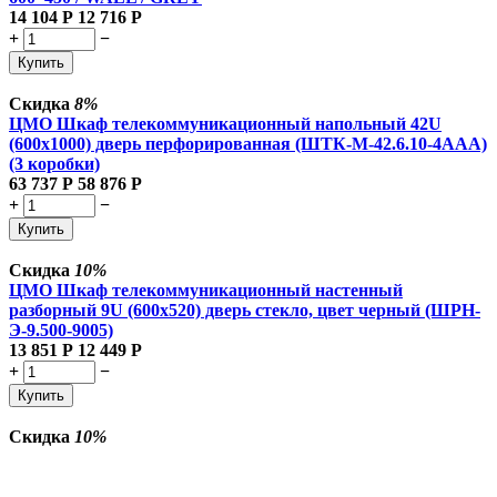
14 104
Р
12 716
Р
+
−
Купить
Скидка
8%
ЦМО Шкаф телекоммуникационный напольный 42U
(600x1000) дверь перфорированная (ШТК-М-42.6.10-4ААА)
(3 коробки)
63 737
Р
58 876
Р
+
−
Купить
Скидка
10%
ЦМО Шкаф телекоммуникационный настенный
разборный 9U (600х520) дверь стекло, цвет черный (ШРН-
Э-9.500-9005)
13 851
Р
12 449
Р
+
−
Купить
Скидка
10%