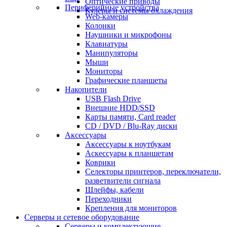
Оптические приводы
Периферийные устройства
Кулеры и системы охлаждения
Web-камеры
Колонки
Наушники и микрофоны
Клавиатуры
Манипуляторы
Мыши
Мониторы
Графические планшеты
Накопители
USB Flash Drive
Внешние HDD/SSD
Карты памяти, Card reader
CD / DVD / Blu-Ray диски
Аксессуары
Аксессуары к ноутбукам
Аскессуары к планшетам
Коврики
Селекторы принтеров, переключатели,
разветвители сигнала
Шлейфы, кабели
Переходники
Крепления для мониторов
Серверы и сетевое оборудование
Серверы и комплектующие