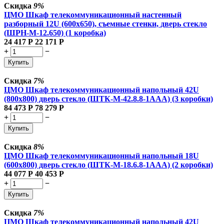
Скидка
9%
ЦМО Шкаф телекоммуникационный настенный
разборный 12U (600х650), съемные стенки, дверь стекло
(ШРН-М-12.650) (1 коробка)
24 417
Р
22 171
Р
+
−
Купить
Скидка
7%
ЦМО Шкаф телекоммуникационный напольный 42U
(800x800) дверь стекло (ШТК-М-42.8.8-1ААА) (3 коробки)
84 473
Р
78 279
Р
+
−
Купить
Скидка
8%
ЦМО Шкаф телекоммуникационный напольный 18U
(600x800) дверь стекло (ШТК-М-18.6.8-1AAA) (2 коробки)
44 077
Р
40 453
Р
+
−
Купить
Скидка
7%
ЦМО Шкаф телекоммуникационный напольный 42U