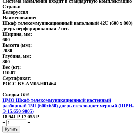
Система заземления входит в стандартную комплектацию
Страна:
Белоруссия
Наименование:
Шкаф телекоммуникационный напольный 42U (600 х 800)
дверь перфорированная 2 шт.
Ширина, мм:
600
Высота (мм):
2030
Глубина, мм:
800
Вес (кг):
110.07
Сертификат:
POCC BY.AM05.H01464
Скидка
10%
ЦМО Шкаф телекоммуникационный настенный
разборный 15U (600х650) дверь стекло,цвет черный (ШРН-
Э-15.650-9005)
18 941
Р
17 055
Р
+
−
Купить