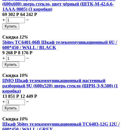
(600x600) дверь стекло, цвет чёрный (ШТК-М-42.6.6-
1ААА-9005) (3 коробки)
69 302
Р
64 242
Р
+
−
Купить
Скидка
12%
5bites TC6401-06B Шкаф телекоммуникационный 6U /
600*450 / WALL / BLACK
9 268
Р
8 176
Р
+
−
Купить
Скидка
10%
ЦМО Шкаф телекоммуникационный настенный
разборный 9U (600х520) дверь стекло (ШРН-Э-9.500) (1
коробка)
13 851
Р
12 449
Р
+
−
Купить
Скидка
10%
Шкаф 5bites телекоммуникационный TC6403-12G 12U /
600*450 / WALL / GREY