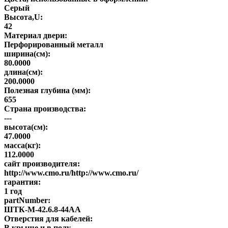
Серый
Высота,U:
42
Материал двери:
Перфорированный металл
ширина(см):
80.0000
длина(см):
200.0000
Полезная глубина (мм):
655
Страна производства:
---
высота(см):
47.0000
масса(кг):
112.0000
сайт производителя:
http://www.cmo.ru/http://www.cmo.ru/
гарантия:
1 год
partNumber:
ШТК-М-42.6.8-44АА
Отверстия для кабелей:
В крыше и в полу