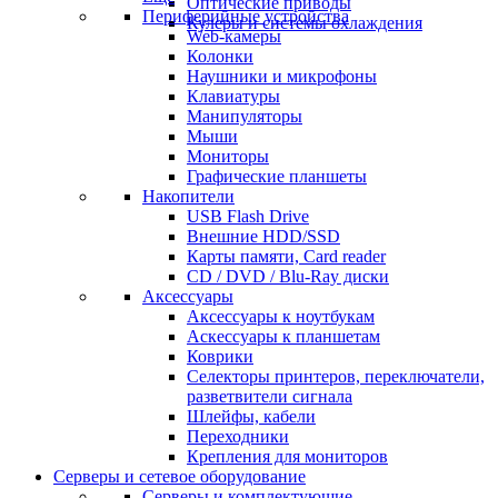
Оптические приводы
Периферийные устройства
Кулеры и системы охлаждения
Web-камеры
Колонки
Наушники и микрофоны
Клавиатуры
Манипуляторы
Мыши
Мониторы
Графические планшеты
Накопители
USB Flash Drive
Внешние HDD/SSD
Карты памяти, Card reader
CD / DVD / Blu-Ray диски
Аксессуары
Аксессуары к ноутбукам
Аскессуары к планшетам
Коврики
Селекторы принтеров, переключатели,
разветвители сигнала
Шлейфы, кабели
Переходники
Крепления для мониторов
Серверы и сетевое оборудование
Серверы и комплектующие