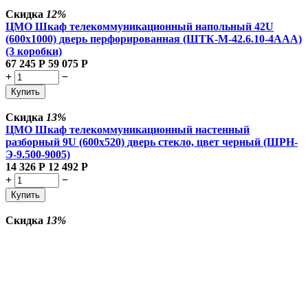
Скидка
12%
ЦМО Шкаф телекоммуникационный напольный 42U
(600x1000) дверь перфорированная (ШТК-М-42.6.10-4ААА)
(3 коробки)
67 245
Р
59 075
Р
+
−
Купить
Скидка
13%
ЦМО Шкаф телекоммуникационный настенный
разборный 9U (600х520) дверь стекло, цвет черный (ШРН-
Э-9.500-9005)
14 326
Р
12 492
Р
+
−
Купить
Скидка
13%