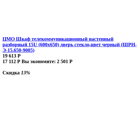
ЦМО Шкаф телекоммуникационный настенный
разборный 15U (600х650) дверь стекло,цвет черный (ШРН-
Э-15.650-9005)
19 613
Р
17 112
Р
Вы экономите:
2 501
Р
Скидка
13%