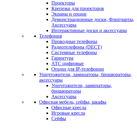
Проекторы
Крепежи для проекторов
Экраны и опции
Демонстрационные доски, Флипчарты,
Аксессуары
Интерактивные доски и аксессуары
Телефония
Проводные телефоны
Радиотелефоны (DECT)
Системные телефоны
Гарнитура
АТС цифровые
Опции для IP-телефонии
Уничтожители, ламинаторы, брошюраторы,
аксессуары
Уничтожители, ламинаторы,
брошюраторы
Аксессуары
Офисная мебель, сейфы, шкафы
Офисные кресла
Игровые кресла
Сейфы