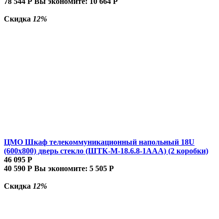
78 544
Р
Вы экономите:
10 664
Р
Скидка
12%
ЦМО Шкаф телекоммуникационный напольный 18U
(600x800) дверь стекло (ШТК-М-18.6.8-1AAA) (2 коробки)
46 095
Р
40 590
Р
Вы экономите:
5 505
Р
Скидка
12%