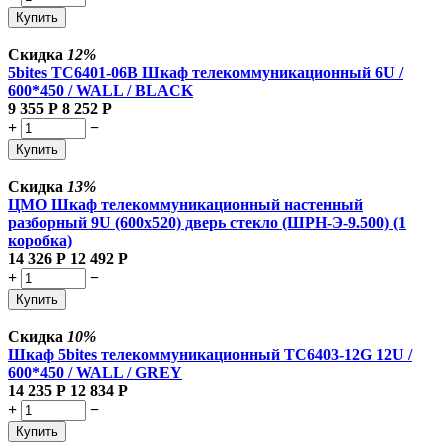
Купить
Скидка
12%
5bites TC6401-06B Шкаф телекоммуникационный 6U /
600*450 / WALL / BLACK
9 355
Р
8 252
Р
+
−
Купить
Скидка
13%
ЦМО Шкаф телекоммуникационный настенный
разборный 9U (600х520) дверь стекло (ШРН-Э-9.500) (1
коробка)
14 326
Р
12 492
Р
+
−
Купить
Скидка
10%
Шкаф 5bites телекоммуникационный TC6403-12G 12U /
600*450 / WALL / GREY
14 235
Р
12 834
Р
+
−
Купить