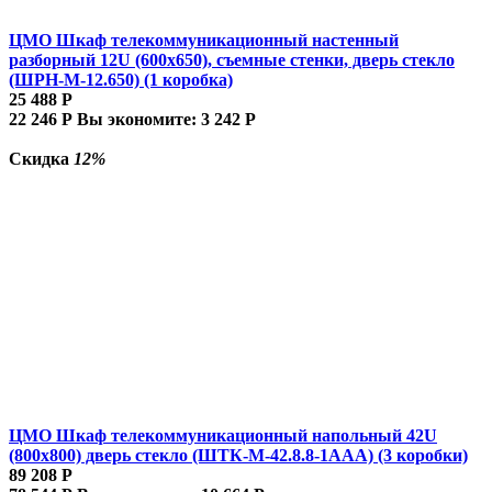
ЦМО Шкаф телекоммуникационный настенный
разборный 12U (600х650), съемные стенки, дверь стекло
(ШРН-М-12.650) (1 коробка)
25 488
Р
22 246
Р
Вы экономите:
3 242
Р
Скидка
12%
ЦМО Шкаф телекоммуникационный напольный 42U
(800x800) дверь стекло (ШТК-М-42.8.8-1ААА) (3 коробки)
89 208
Р