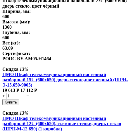
Шкаф телекоммуникационный напольный 27U (600 х 600)
дверь стекло, цвет чёрный
Ширина, мм:
600
Высота (мм):
1360
Глубина, мм:
600
Вес (кг):
63.09
Сертификат:
POOC BY.AM05.H1464
Скидка
13%
ЦМО Шкаф телекоммуникационный настенный
разборный 15U (600х650) дверь стекло,цвет черный (ШРН-
Э-15.650-9005)
19 613
Р
17 112
Р
+
−
Купить
Скидка
13%
ЦМО Шкаф телекоммуникационный настенный
разборный 12U (600х650), съемные стенки, дверь стекло
(ШРН-М-12.650) (1 коробка)