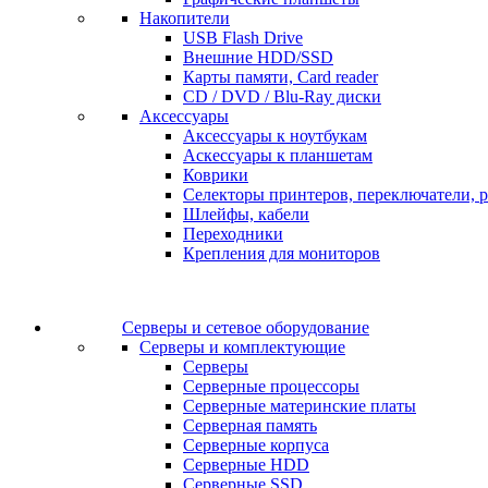
Накопители
USB Flash Drive
Внешние HDD/SSD
Карты памяти, Card reader
CD / DVD / Blu-Ray диски
Аксессуары
Аксессуары к ноутбукам
Аскессуары к планшетам
Коврики
Селекторы принтеров, переключатели, р
Шлейфы, кабели
Переходники
Крепления для мониторов
Серверы и сетевое оборудование
Серверы и комплектующие
Серверы
Серверные процессоры
Серверные материнские платы
Серверная память
Серверные корпуса
Серверные HDD
Серверные SSD