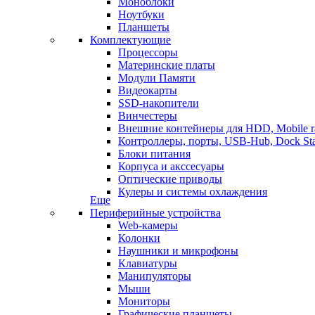
Моноблоки
Ноутбуки
Планшеты
Комплектующие
Процессоры
Материнские платы
Модули Памяти
Видеокарты
SSD-накопители
Винчестеры
Внешние контейнеры для HDD, Mobile r
Контроллеры, порты, USB-Hub, Dock Sta
Блоки питания
Корпуса и акссесуары
Оптические приводы
Кулеры и системы охлаждения
Еще
Периферийные устройства
Web-камеры
Колонки
Наушники и микрофоны
Клавиатуры
Манипуляторы
Мыши
Мониторы
Графические планшеты