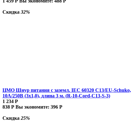
1 459
Р
Вы экономите:
488
Р
Скидка
32%
ЦМО Шнур питания с заземл. IEC 60320 C13/EU-Schuko,
10А/250В (3x1,0), длина 3 м. (R-10-Cord-C13-S-3)
1 234
Р
838
Р
Вы экономите:
396
Р
Скидка
25%