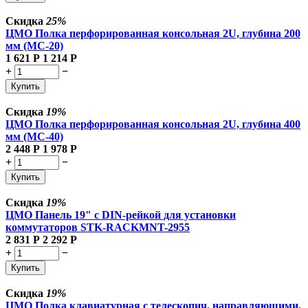
Скидка
25%
ЦМО Полка перфорированная консольная 2U, глубина 200
мм (МС-20)
1 621
Р
1 214
Р
+
−
Купить
Скидка
19%
ЦМО Полка перфорированная консольная 2U, глубина 400
мм (МС-40)
2 448
Р
1 978
Р
+
−
Купить
Скидка
19%
ЦМО Панель 19" с DIN-рейкой для установки
коммутаторов STK-RACKMNT-2955
2 831
Р
2 292
Р
+
−
Купить
Скидка
19%
ЦМО Полка клавиатурная с телескопич. направляющими,