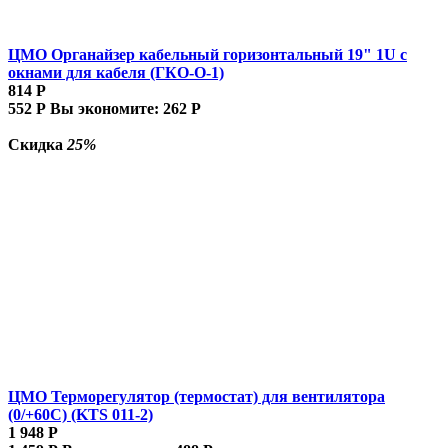
ЦМО Органайзер кабельный горизонтальный 19" 1U с
окнами для кабеля (ГКО-О-1)
814
Р
552
Р
Вы экономите:
262
Р
Скидка
25%
ЦМО Терморегулятор (термостат) для вентилятора
(0/+60С) (KTS 011-2)
1 948
Р