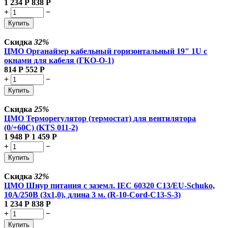
1 234
Р
838
Р
+
−
Купить
Скидка
32%
ЦМО Органайзер кабельный горизонтальный 19" 1U с
окнами для кабеля (ГКО-О-1)
814
Р
552
Р
+
−
Купить
Скидка
25%
ЦМО Терморегулятор (термостат) для вентилятора
(0/+60С) (KTS 011-2)
1 948
Р
1 459
Р
+
−
Купить
Скидка
32%
ЦМО Шнур питания с заземл. IEC 60320 C13/EU-Schuko,
10А/250В (3x1,0), длина 3 м. (R-10-Cord-C13-S-3)
1 234
Р
838
Р
+
−
Купить