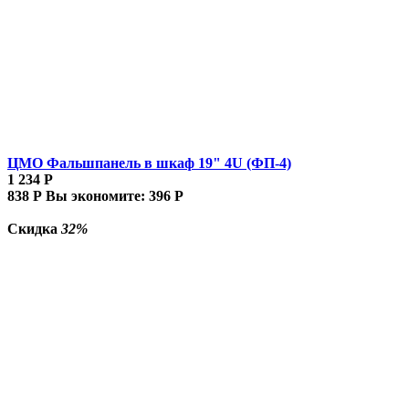
ЦМО Фальшпанель в шкаф 19" 4U (ФП-4)
1 234
Р
838
Р
Вы экономите:
396
Р
Скидка
32%