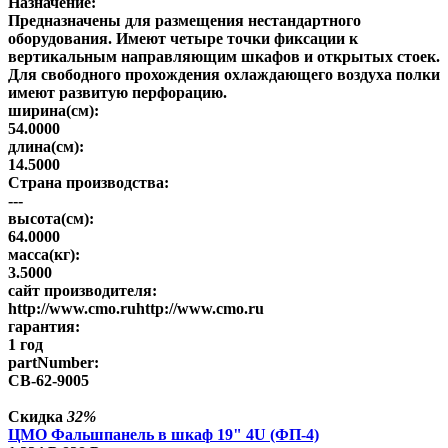
Назначение:
Предназначены для размещения нестандартного
оборудования. Имеют четыре точки фиксации к
вертикальным направляющим шкафов и открытых стоек.
Для свободного прохождения охлаждающего воздуха полки
имеют развитую перфорацию.
ширина(см):
54.0000
длина(см):
14.5000
Страна производства:
---
высота(см):
64.0000
масса(кг):
3.5000
сайт производителя:
http://www.cmo.ruhttp://www.cmo.ru
гарантия:
1 год
partNumber:
СВ-62-9005
Скидка
32%
ЦМО Фальшпанель в шкаф 19" 4U (ФП-4)