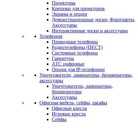
Проекторы
Крепежи для проекторов
Экраны и опции
Демонстрационные доски, Флипчарты,
Аксессуары
Интерактивные доски и аксессуары
Телефония
Проводные телефоны
Радиотелефоны (DECT)
Системные телефоны
Гарнитура
АТС цифровые
Опции для IP-телефонии
Уничтожители, ламинаторы, брошюраторы,
аксессуары
Уничтожители, ламинаторы,
брошюраторы
Аксессуары
Офисная мебель, сейфы, шкафы
Офисные кресла
Игровые кресла
Сейфы