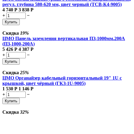
регул. глубина 580-620 мм, цвет черный (ТСВ-К4-9005)
4 740
Р
3 838
Р
+
−
Купить
Скидка
19%
ЦМО Панель заземления вертикальная ПЗ-1000мм.200А
(ПЗ-1000-200А)
5 426
Р
4 387
Р
+
−
Купить
Скидка
25%
ЦМО Органайзер кабельный горизонтальный 19" 1U с
крышкой, цвет чёрный (ГКЗ-1U-9005)
1 530
Р
1 146
Р
+
−
Купить
Скидка
32%