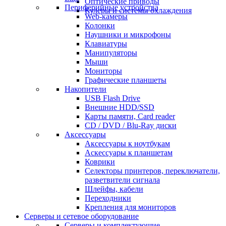
Оптические приводы
Периферийные устройства
Кулеры и системы охлаждения
Web-камеры
Колонки
Наушники и микрофоны
Клавиатуры
Манипуляторы
Мыши
Мониторы
Графические планшеты
Накопители
USB Flash Drive
Внешние HDD/SSD
Карты памяти, Card reader
CD / DVD / Blu-Ray диски
Аксессуары
Аксессуары к ноутбукам
Аскессуары к планшетам
Коврики
Селекторы принтеров, переключатели,
разветвители сигнала
Шлейфы, кабели
Переходники
Крепления для мониторов
Серверы и сетевое оборудование
Серверы и комплектующие