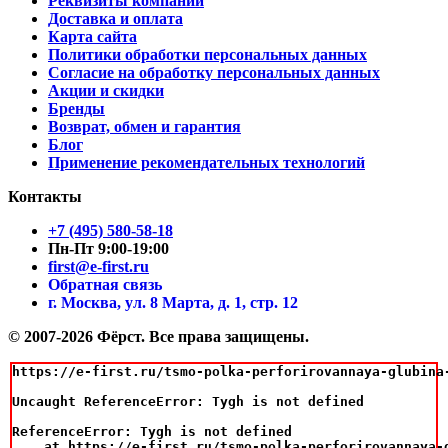
Реквизиты компании
Доставка и оплата
Карта сайта
Политики обработки персональных данных
Согласие на обработку персональных данных
Акции и скидки
Бренды
Возврат, обмен и гарантия
Блог
Применение рекомендательных технологий
Контакты
+7 (495) 580-58-18
Пн-Пт 9:00-19:00
first@e-first.ru
Обратная связь
г. Москва, ул. 8 Марта, д. 1, стр. 12
© 2007-2026 Фёрст. Все права защищены.
https://e-first.ru/tsmo-polka-perforirovannaya-glubina-
Uncaught ReferenceError: Tygh is not defined

ReferenceError: Tygh is not defined

    at https://e-first.ru/tsmo-polka-perforirovannaya-