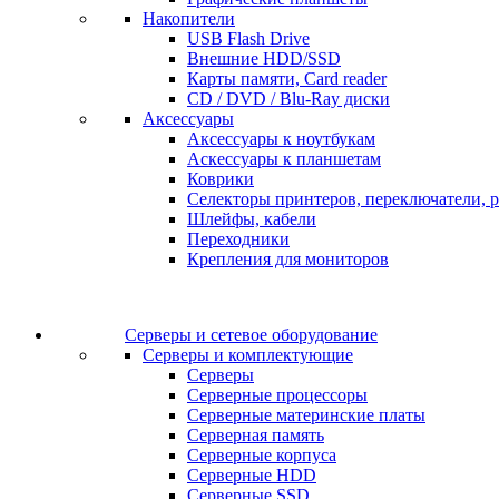
Накопители
USB Flash Drive
Внешние HDD/SSD
Карты памяти, Card reader
CD / DVD / Blu-Ray диски
Аксессуары
Аксессуары к ноутбукам
Аскессуары к планшетам
Коврики
Селекторы принтеров, переключатели, р
Шлейфы, кабели
Переходники
Крепления для мониторов
Серверы и сетевое оборудование
Серверы и комплектующие
Серверы
Серверные процессоры
Серверные материнские платы
Серверная память
Серверные корпуса
Серверные HDD
Серверные SSD