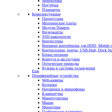
Моноблоки
Ноутбуки
Планшеты
Комплектующие
Процессоры
Материнские платы
Модули Памяти
Видеокарты
SSD-накопители
Винчестеры
Внешние контейнеры для HDD, Mobile r
Контроллеры, порты, USB-Hub, Dock Sta
Блоки питания
Корпуса и акссесуары
Оптические приводы
Кулеры и системы охлаждения
Еще
Периферийные устройства
Web-камеры
Колонки
Наушники и микрофоны
Клавиатуры
Манипуляторы
Мыши
Мониторы
Графические планшеты