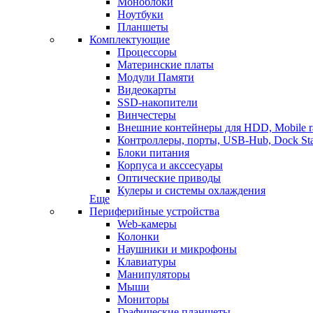
Моноблоки
Ноутбуки
Планшеты
Комплектующие
Процессоры
Материнские платы
Модули Памяти
Видеокарты
SSD-накопители
Винчестеры
Внешние контейнеры для HDD, Mobile r
Контроллеры, порты, USB-Hub, Dock Sta
Блоки питания
Корпуса и акссесуары
Оптические приводы
Кулеры и системы охлаждения
Еще
Периферийные устройства
Web-камеры
Колонки
Наушники и микрофоны
Клавиатуры
Манипуляторы
Мыши
Мониторы
Графические планшеты