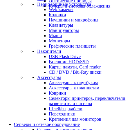
Оптические приводы
Периферийные устройства
Кулеры и системы охлаждения
Web-камеры
Колонки
Наушники и микрофоны
Клавиатуры
Манипуляторы
Мыши
Мониторы
Графические планшеты
Накопители
USB Flash Drive
Внешние HDD/SSD
Карты памяти, Card reader
CD / DVD / Blu-Ray диски
Аксессуары
Аксессуары к ноутбукам
Аскессуары к планшетам
Коврики
Селекторы принтеров, переключатели,
разветвители сигнала
Шлейфы, кабели
Переходники
Крепления для мониторов
Серверы и сетевое оборудование
Серверы и комплектующие