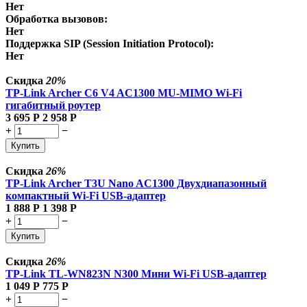
Нет
Обработка вызовов:
Нет
Поддержка SIP (Session Initiation Protocol):
Нет
Скидка
20%
TP-Link Archer C6 V4 AC1300 MU-MIMO Wi-Fi
гигабитный роутер
3 695
Р
2 958
Р
+
−
Купить
Скидка
26%
TP-Link Archer T3U Nano AC1300 Двухдиапазонный
компактный Wi-Fi USB-адаптер
1 888
Р
1 398
Р
+
−
Купить
Скидка
26%
TP-Link TL-WN823N N300 Мини Wi-Fi USB-адаптер
1 049
Р
775
Р
+
−