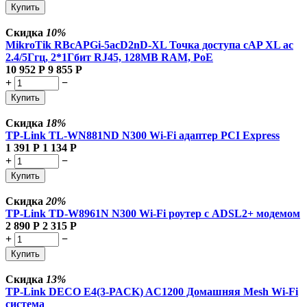
Купить
Скидка
10%
MikroTik RBcAPGi-5acD2nD-XL Точка доступа cAP XL ac
2.4/5Ггц, 2*1Гбит RJ45, 128MB RAM, PoE
10 952
Р
9 855
Р
+
−
Купить
Скидка
18%
TP-Link TL-WN881ND N300 Wi-Fi адаптер PCI Express
1 391
Р
1 134
Р
+
−
Купить
Скидка
20%
TP-Link TD-W8961N N300 Wi-Fi роутер с ADSL2+ модемом
2 890
Р
2 315
Р
+
−
Купить
Скидка
13%
TP-Link DECO E4(3-PACK) AC1200 Домашняя Mesh Wi-Fi
система