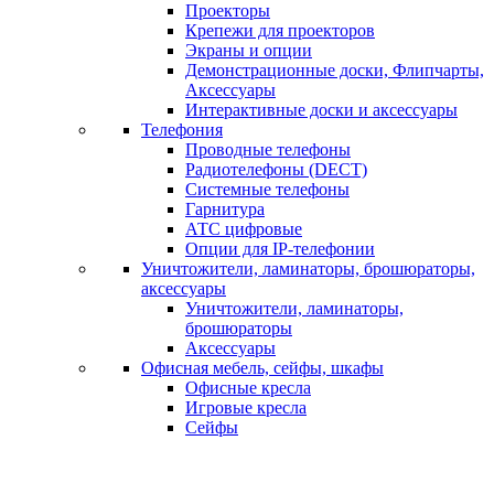
Проекторы
Крепежи для проекторов
Экраны и опции
Демонстрационные доски, Флипчарты,
Аксессуары
Интерактивные доски и аксессуары
Телефония
Проводные телефоны
Радиотелефоны (DECT)
Системные телефоны
Гарнитура
АТС цифровые
Опции для IP-телефонии
Уничтожители, ламинаторы, брошюраторы,
аксессуары
Уничтожители, ламинаторы,
брошюраторы
Аксессуары
Офисная мебель, сейфы, шкафы
Офисные кресла
Игровые кресла
Сейфы