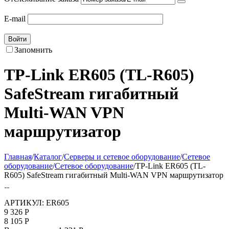
E-mail
Войти
Запомнить
TP-Link ER605 (TL-R605)
SafeStream гигабитный
Multi-WAN VPN
маршрутизатор
Главная
/
Каталог
/
Серверы и сетевое оборудование
/
Сетевое
оборудование
/
Сетевое оборудование
/
TP-Link ER605 (TL-
R605) SafeStream гигабитный Multi-WAN VPN маршрутизатор
АРТИКУЛ:
ER605
9 326
Р
8 105
Р