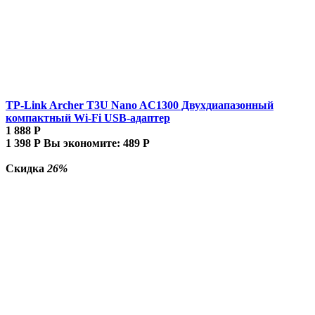
TP-Link Archer T3U Nano AC1300 Двухдиапазонный
компактный Wi-Fi USB-адаптер
1 888
Р
1 398
Р
Вы экономите:
489
Р
Скидка
26%