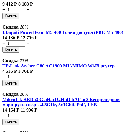
9 412
Р
8 183
Р
+
−
Купить
Скидка
10%
Ubiquiti PowerBeam M5-400 Точка доступа (PBE-M5-400)
14 136
Р
12 756
Р
+
−
Купить
Скидка
17%
TP-Link Archer C80 AC1900 MU-MIMO Wi-Fi роутер
4 536
Р
3 761
Р
+
−
Купить
Скидка
16%
MikroTik RBD53iG-5HacD2HnD hAP ac3 Беспроводной
маршрутизатор 2.4/5GHz, 5x1Gbit, PoE, USB
14 164
Р
11 906
Р
+
−
Купить