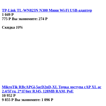
TP-Link TL-WN823N N300 Мини Wi-Fi USB-адаптер
1 049
Р
775
Р
Вы экономите:
274
Р
Скидка
10%
MikroTik RBcAPGi-5acD2nD-XL Точка доступа cAP XL ac
2.4/5Ггц, 2*1Гбит RJ45, 128MB RAM, PoE
10 952
Р
9 855
Р
Вы экономите:
1 096
Р