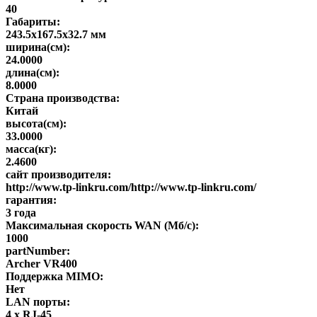
40
Габариты:
243.5x167.5x32.7 мм
ширина(см):
24.0000
длина(см):
8.0000
Страна производства:
Китай
высота(см):
33.0000
масса(кг):
2.4600
сайт производителя:
http://www.tp-linkru.com/http://www.tp-linkru.com/
гарантия:
3 года
Максимальная скорость WAN (Мб/с):
1000
partNumber:
Archer VR400
Поддержка MIMO:
Нет
LAN порты:
4 x RJ-45