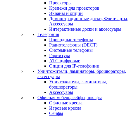
Проекторы
Крепежи для проекторов
Экраны и опции
Демонстрационные доски, Флипчарты,
Аксессуары
Интерактивные доски и аксессуары
Телефония
Проводные телефоны
Радиотелефоны (DECT)
Системные телефоны
Гарнитура
АТС цифровые
Опции для IP-телефонии
Уничтожители, ламинаторы, брошюраторы,
аксессуары
Уничтожители, ламинаторы,
брошюраторы
Аксессуары
Офисная мебель, сейфы, шкафы
Офисные кресла
Игровые кресла
Сейфы