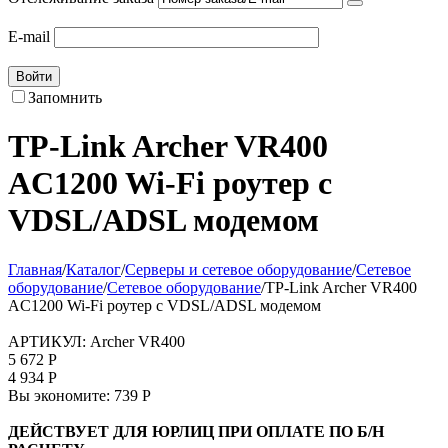
E-mail
Войти
Запомнить
TP-Link Archer VR400
AC1200 Wi-Fi роутер с
VDSL/ADSL модемом
Главная
/
Каталог
/
Серверы и сетевое оборудование
/
Сетевое
оборудование
/
Сетевое оборудование
/
TP-Link Archer VR400
AC1200 Wi-Fi роутер с VDSL/ADSL модемом
АРТИКУЛ:
Archer VR400
5 672
Р
4 934
Р
Вы экономите:
739
Р
ДЕЙСТВУЕТ ДЛЯ ЮРЛИЦ ПРИ ОПЛАТЕ ПО Б/Н