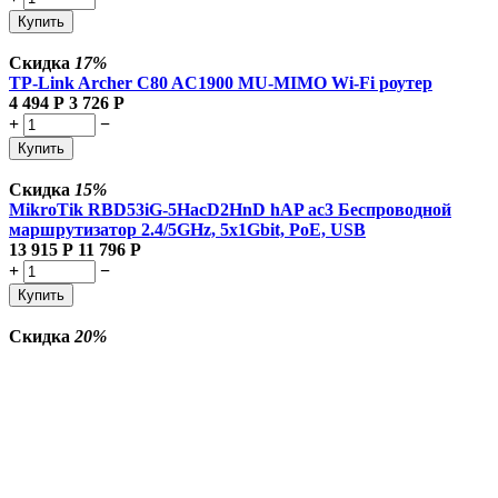
Купить
Скидка
17%
TP-Link Archer C80 AC1900 MU-MIMO Wi-Fi роутер
4 494
Р
3 726
Р
+
−
Купить
Скидка
15%
MikroTik RBD53iG-5HacD2HnD hAP ac3 Беспроводной
маршрутизатор 2.4/5GHz, 5x1Gbit, PoE, USB
13 915
Р
11 796
Р
+
−
Купить
Скидка
20%