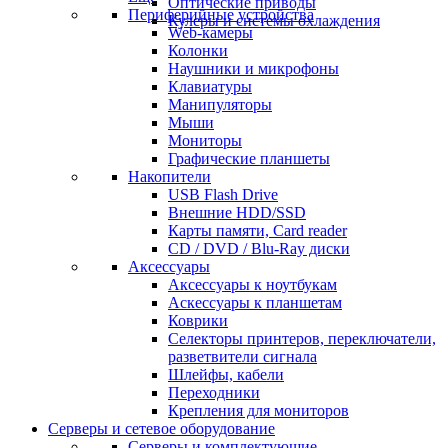
Оптические приводы
Периферийные устройства
Кулеры и системы охлаждения
Web-камеры
Колонки
Наушники и микрофоны
Клавиатуры
Манипуляторы
Мыши
Мониторы
Графические планшеты
Накопители
USB Flash Drive
Внешние HDD/SSD
Карты памяти, Card reader
CD / DVD / Blu-Ray диски
Аксессуары
Аксессуары к ноутбукам
Аскессуары к планшетам
Коврики
Селекторы принтеров, переключатели,
разветвители сигнала
Шлейфы, кабели
Переходники
Крепления для мониторов
Серверы и сетевое оборудование
Серверы и комплектующие