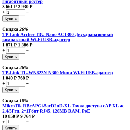
гигабитный роутер
3 661
Р
2 930
Р
+
−
Купить
Скидка
26%
TP-Link Archer T3U Nano AC1300 Двухдиапазонный
компактный Wi-Fi USB-адаптер
1 871
Р
1 386
Р
+
−
Купить
Скидка
26%
TP-Link TL-WN823N N300 Мини Wi-Fi USB-адаптер
1 040
Р
768
Р
+
−
Купить
Скидка
10%
MikroTik RBcAPGi-5acD2nD-XL Точка доступа cAP XL ac
2.4/5Ггц, 2*1Гбит RJ45, 128MB RAM, PoE
10 850
Р
9 764
Р
+
−
Купить