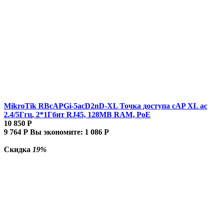
MikroTik RBcAPGi-5acD2nD-XL Точка доступа cAP XL ac
2.4/5Ггц, 2*1Гбит RJ45, 128MB RAM, PoE
10 850
Р
9 764
Р
Вы экономите:
1 086
Р
Скидка
19%