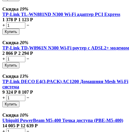
Скидка
19%
TP-Link TL-WN881ND N300 Wi-Fi адаптер PCI Express
1 378
Р
1 123
Р
+
−
Купить
Скидка
20%
TP-Link TD-W8961N N300 Wi-Fi роутер с ADSL2+ модемом
2 866
Р
2 294
Р
+
−
Купить
Скидка
13%
TP-Link DECO E4(3-PACK) AC1200 Домашняя Mesh Wi-Fi
система
9 324
Р
8 107
Р
+
−
Купить
Скидка
10%
Ubiquiti PowerBeam M5-400 Точка доступа (PBE-M5-400)
14 005
Р
12 639
Р
+
−