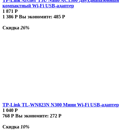
TP-Link Archer T3U Nano AC1300 Двухдиапазонный
компактный Wi-Fi USB-адаптер
1 871
Р
1 386
Р
Вы экономите:
485
Р
Скидка
26%
TP-Link TL-WN823N N300 Мини Wi-Fi USB-адаптер
1 040
Р
768
Р
Вы экономите:
272
Р
Скидка
10%