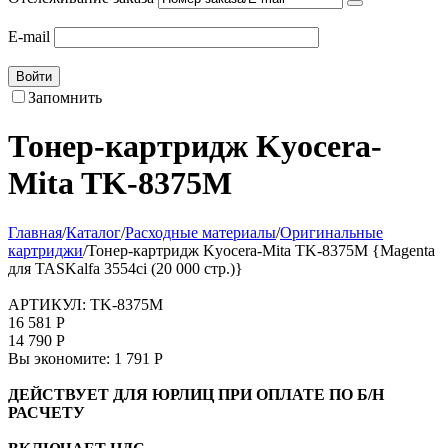
E-mail
Войти
Запомнить
Тонер-картридж Kyocera-
Mita TK-8375M
Главная
/
Каталог
/
Расходные материалы
/
Оригинальные
картриджи
/
Тонер-картридж Kyocera-Mita TK-8375M {Magenta
для TASKalfa 3554ci (20 000 стр.)}
АРТИКУЛ:
TK-8375M
16 581
Р
14 790
Р
Вы экономите:
1 791
Р
ДЕЙСТВУЕТ ДЛЯ ЮРЛИЦ ПРИ ОПЛАТЕ ПО Б/Н
РАСЧЕТУ