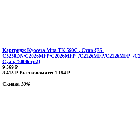
Картридж Kyocera-Mita TK-590C , Cyan {FS-
C5250DN/C2026MFP/C2026MFP+/C2126MFP/C2126MFP+/C
Cyan, (5000стр.)}
9 569
Р
8 415
Р
Вы экономите:
1 154
Р
Скидка
10%