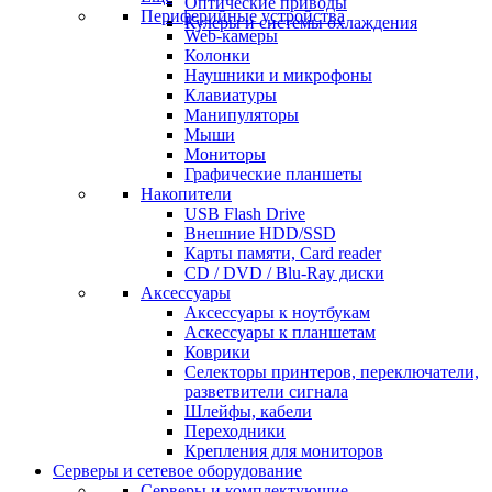
Оптические приводы
Периферийные устройства
Кулеры и системы охлаждения
Web-камеры
Колонки
Наушники и микрофоны
Клавиатуры
Манипуляторы
Мыши
Мониторы
Графические планшеты
Накопители
USB Flash Drive
Внешние HDD/SSD
Карты памяти, Card reader
CD / DVD / Blu-Ray диски
Аксессуары
Аксессуары к ноутбукам
Аскессуары к планшетам
Коврики
Селекторы принтеров, переключатели,
разветвители сигнала
Шлейфы, кабели
Переходники
Крепления для мониторов
Серверы и сетевое оборудование
Серверы и комплектующие