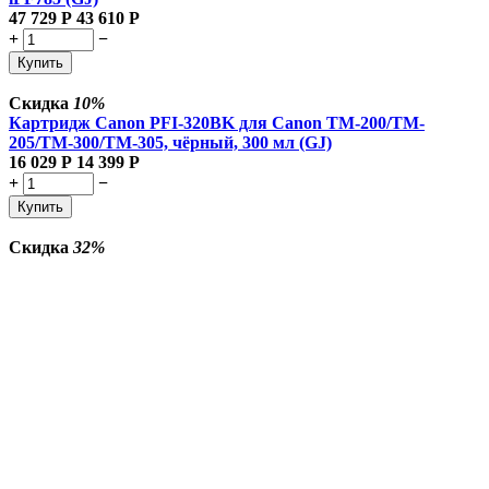
47 729
Р
43 610
Р
+
−
Купить
Скидка
10%
Картридж Canon PFI-320BK для Canon TM-200/TM-
205/TM-300/TM-305, чёрный, 300 мл (GJ)
16 029
Р
14 399
Р
+
−
Купить
Скидка
32%