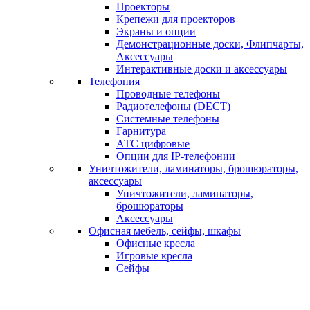
Проекторы
Крепежи для проекторов
Экраны и опции
Демонстрационные доски, Флипчарты,
Аксессуары
Интерактивные доски и аксессуары
Телефония
Проводные телефоны
Радиотелефоны (DECT)
Системные телефоны
Гарнитура
АТС цифровые
Опции для IP-телефонии
Уничтожители, ламинаторы, брошюраторы,
аксессуары
Уничтожители, ламинаторы,
брошюраторы
Аксессуары
Офисная мебель, сейфы, шкафы
Офисные кресла
Игровые кресла
Сейфы