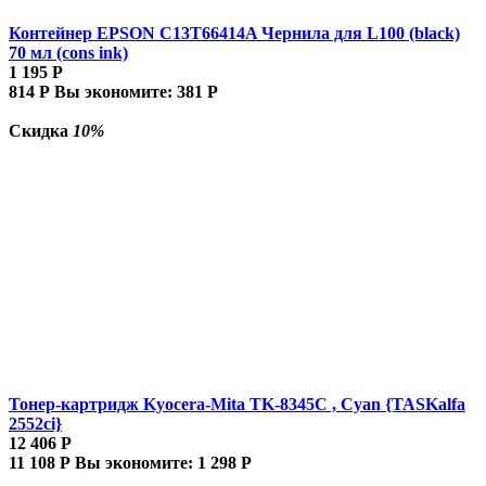
Контейнер EPSON C13T66414A Чернила для L100 (black)
70 мл (cons ink)
1 195
Р
814
Р
Вы экономите:
381
Р
Скидка
10%
Тонер-картридж Kyocera-Mita TK-8345C , Cyan {TASKalfa
2552ci}
12 406
Р
11 108
Р
Вы экономите:
1 298
Р