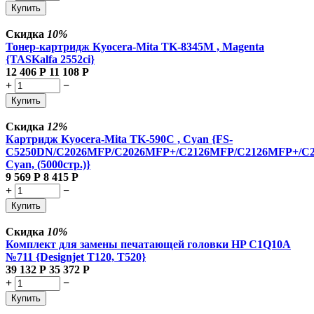
Купить
Скидка
10%
Тонер-картридж Kyocera-Mita TK-8345M , Magenta
{TASKalfa 2552ci}
12 406
Р
11 108
Р
+
−
Купить
Скидка
12%
Картридж Kyocera-Mita TK-590C , Cyan {FS-
C5250DN/C2026MFP/C2026MFP+/C2126MFP/C2126MFP+/C
Cyan, (5000стр.)}
9 569
Р
8 415
Р
+
−
Купить
Скидка
10%
Комплект для замены печатающей головки HP C1Q10A
№711 {Designjet T120, T520}
39 132
Р
35 372
Р
+
−
Купить