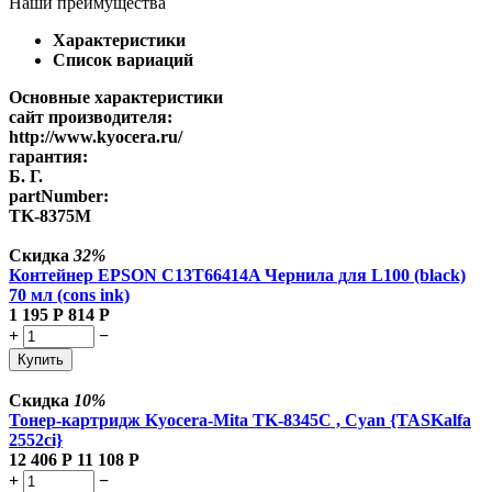
Наши преимущества
Характеристики
Список вариаций
Основные характеристики
сайт производителя:
http://www.kyocera.ru/
гарантия:
Б. Г.
partNumber:
TK-8375M
Скидка
32%
Контейнер EPSON C13T66414A Чернила для L100 (black)
70 мл (cons ink)
1 195
Р
814
Р
+
−
Купить
Скидка
10%
Тонер-картридж Kyocera-Mita TK-8345C , Cyan {TASKalfa
2552ci}
12 406
Р
11 108
Р
+
−