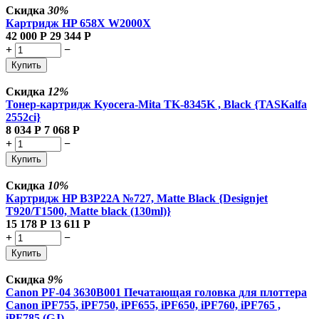
Скидка
30%
Картридж HP 658X W2000X
42 000
Р
29 344
Р
+
−
Купить
Скидка
12%
Тонер-картридж Kyocera-Mita TK-8345K , Black {TASKalfa
2552ci}
8 034
Р
7 068
Р
+
−
Купить
Скидка
10%
Картридж HP B3P22A №727, Matte Black {Designjet
T920/T1500, Matte black (130ml)}
15 178
Р
13 611
Р
+
−
Купить
Скидка
9%
Canon PF-04 3630B001 Печатающая головка для плоттера
Canon iPF755, iPF750, iPF655, iPF650, iPF760, iPF765 ,
iPF785 (GJ)