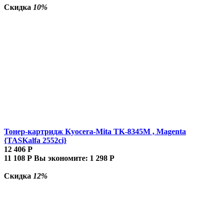
Скидка
10%
Тонер-картридж Kyocera-Mita TK-8345M , Magenta
{TASKalfa 2552ci}
12 406
Р
11 108
Р
Вы экономите:
1 298
Р
Скидка
12%