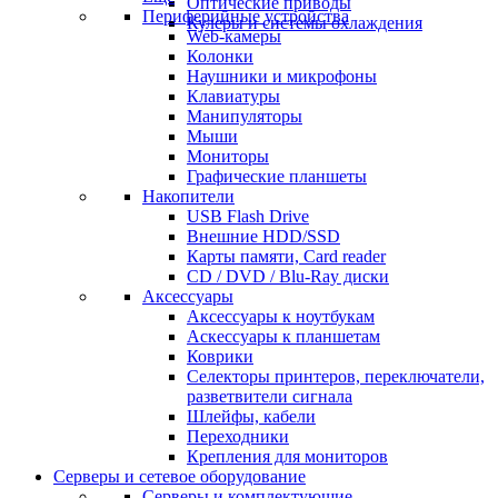
Оптические приводы
Периферийные устройства
Кулеры и системы охлаждения
Web-камеры
Колонки
Наушники и микрофоны
Клавиатуры
Манипуляторы
Мыши
Мониторы
Графические планшеты
Накопители
USB Flash Drive
Внешние HDD/SSD
Карты памяти, Card reader
CD / DVD / Blu-Ray диски
Аксессуары
Аксессуары к ноутбукам
Аскессуары к планшетам
Коврики
Селекторы принтеров, переключатели,
разветвители сигнала
Шлейфы, кабели
Переходники
Крепления для мониторов
Серверы и сетевое оборудование
Серверы и комплектующие