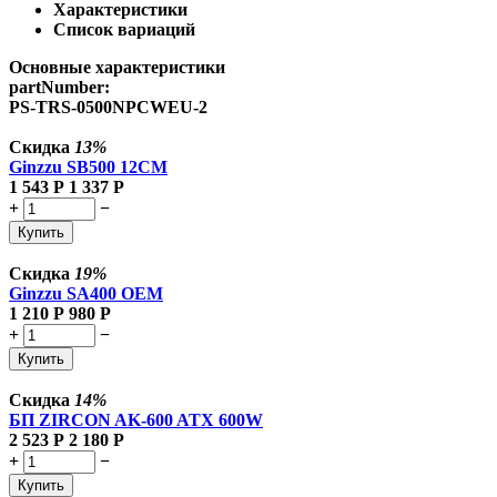
Характеристики
Список вариаций
Основные характеристики
partNumber:
PS-TRS-0500NPCWEU-2
Скидка
13%
Ginzzu SB500 12CM
1 543
Р
1 337
Р
+
−
Купить
Скидка
19%
Ginzzu SA400 OEM
1 210
Р
980
Р
+
−
Купить
Скидка
14%
БП ZIRCON AK-600 ATX 600W
2 523
Р
2 180
Р
+
−
Купить