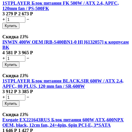
1STPLAYER Блок питания FK 500W / ATX 2.4, APFC,
120mm fan / PS-500FK
3 279
Р
2 673
Р
+
−
Купить
Скидка
13%
INWIN 400W OEM [RB-S400BN1-0 H] [6132057] к корпусам
BK
4 581
Р
3 965
Р
+
−
Купить
Скидка
13%
1STPLAYER Блок питания BLACK.SIR 600W / ATX 2.4,
APFC, 80 PLUS, 120 mm fan / SR-600W
3 912
Р
3 385
Р
+
−
Купить
Скидка
13%
Exegate EX221643RUS Блок питания 600W ATX-600NPX
OEM, black, 12cm fan, 24+4pin, 6pin PCI-E, 3*SATA
1 646
Р
1 427
Р