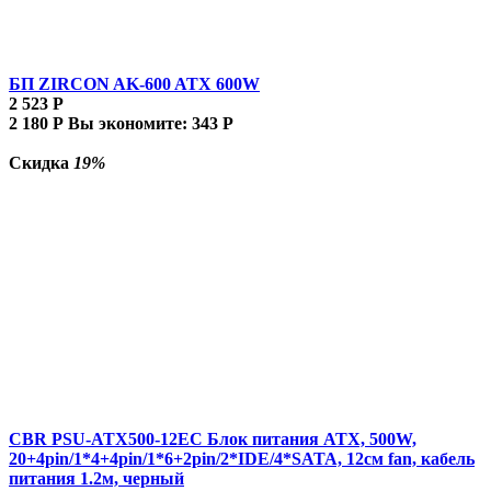
БП ZIRCON AK-600 ATX 600W
2 523
Р
2 180
Р
Вы экономите:
343
Р
Скидка
19%
CBR PSU-ATX500-12EC Блок питания ATX, 500W,
20+4pin/1*4+4pin/1*6+2pin/2*IDE/4*SATA, 12см fan, кабель
питания 1.2м, черный