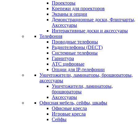
Проекторы
Крепежи для проекторов
Экраны и опции
Демонстрационные доски, Флипчарты,
Аксессуары
Интерактивные доски и аксессуары
Телефония
Проводные телефоны
Радиотелефоны (DECT)
Системные телефоны
Гарнитура
АТС цифровые
Опции для IP-телефонии
Уничтожители, ламинаторы, брошюраторы,
аксессуары
Уничтожители, ламинаторы,
брошюраторы
Аксессуары
Офисная мебель, сейфы, шкафы
Офисные кресла
Игровые кресла
Сейфы