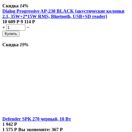
Скидка
14%
Dialog Progressive AP-230 BLACK {акустические колонки
2.1, 35W+2*15W RMS, Bluetooth, USB+SD reader}
10 609
Р
9 114
Р
+
−
Купить
Скидка
19%
Defender SPK 270 черный, 10 Вт
1 942
Р
1 575
Р
Вы экономите:
367
Р