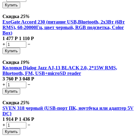
Купить
Скидка
25%
ExeGate Accord 230 (питание USB,Bluetooth, 2х3Вт (6Вт
RMS), 60-20000Гц, цвет черный, RGB подсветка, Color
Box)
1 477
Р
1 110
Р
+
−
Купить
Скидка
19%
Колонки Dialog Jazz AJ-13 BLACK 2.0, 2*15W RMS,
Bluetooth, FM, USB+microSD reader
3 760
Р
3 048
Р
+
−
Купить
Скидка
25%
SVEN 318 черный {USB-порт ПК, ноутбука или адаптер 5V
DC}
1 914
Р
1 436
Р
+
−
Купить