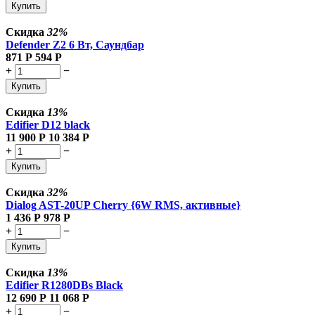
Купить
Скидка
32%
Defender Z2 6 Вт, Саундбар
871
Р
594
Р
+
−
Купить
Скидка
13%
Edifier D12 black
11 900
Р
10 384
Р
+
−
Купить
Скидка
32%
Dialog AST-20UP Cherry {6W RMS, активные}
1 436
Р
978
Р
+
−
Купить
Скидка
13%
Edifier R1280DBs Black
12 690
Р
11 068
Р
+
−