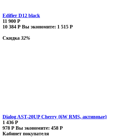
Edifier D12 black
11 900
Р
10 384
Р
Вы экономите:
1 515
Р
Скидка
32%
Dialog AST-20UP Cherry {6W RMS, активные}
1 436
Р
978
Р
Вы экономите:
458
Р
Кабинет покупателя