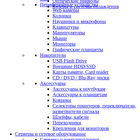
Оптические приводы
Периферийные устройства
Кулеры и системы охлаждения
Web-камеры
Колонки
Наушники и микрофоны
Клавиатуры
Манипуляторы
Мыши
Мониторы
Графические планшеты
Накопители
USB Flash Drive
Внешние HDD/SSD
Карты памяти, Card reader
CD / DVD / Blu-Ray диски
Аксессуары
Аксессуары к ноутбукам
Аскессуары к планшетам
Коврики
Селекторы принтеров, переключатели,
разветвители сигнала
Шлейфы, кабели
Переходники
Крепления для мониторов
Серверы и сетевое оборудование
Серверы и комплектующие