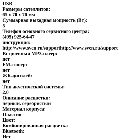
USB
Размеры сателлитов:
65 х 70 х 70 мм
Суммарная выходная мощность (Вт):
5
Телефон основного сервисного центра:
(495) 925-64-47
инструкция:
http://www.sven.ru/supporthttp://www.sven.ru/support
Встроенный MP3-плеер:
нет
FM-тюнер:
нет
ЖК-дисплей:
нет
Тип акустической системы:
2.0
Описание расцветки:
черный, серебристый
Материал корпуса:
Пластик
Цвет:
Комбинированная расцветка
Bluetooth:
Нет