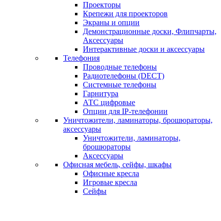
Проекторы
Крепежи для проекторов
Экраны и опции
Демонстрационные доски, Флипчарты,
Аксессуары
Интерактивные доски и аксессуары
Телефония
Проводные телефоны
Радиотелефоны (DECT)
Системные телефоны
Гарнитура
АТС цифровые
Опции для IP-телефонии
Уничтожители, ламинаторы, брошюраторы,
аксессуары
Уничтожители, ламинаторы,
брошюраторы
Аксессуары
Офисная мебель, сейфы, шкафы
Офисные кресла
Игровые кресла
Сейфы