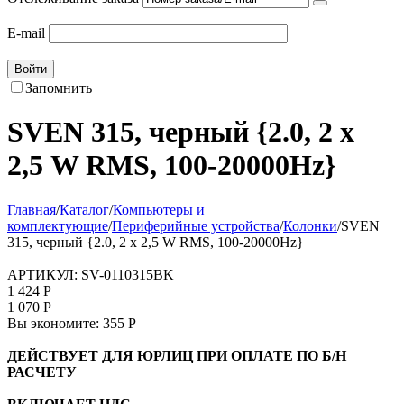
E-mail
Войти
Запомнить
SVEN 315, черный {2.0, 2 х
2,5 W RMS, 100-20000Hz}
Главная
/
Каталог
/
Компьютеры и
комплектующие
/
Периферийные устройства
/
Колонки
/
SVEN
315, черный {2.0, 2 х 2,5 W RMS, 100-20000Hz}
АРТИКУЛ:
SV-0110315BK
1 424
Р
1 070
Р
Вы экономите:
355
Р
ДЕЙСТВУЕТ ДЛЯ ЮРЛИЦ ПРИ ОПЛАТЕ ПО Б/Н
РАСЧЕТУ