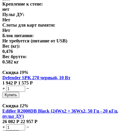
Крепление к стене:
нет
Пульт ДУ:
Нет
Слоты для карт памяти:
Нет
Блок питания:
Не требуется (питание от USB)
Вес (кг):
0,476
Вес брутто:
0.582 кг
Скидка
19%
Defender SPK 270 черный, 10 Вт
1 942
Р
1 575
Р
+
−
Купить
Скидка
12%
Edifier R2000DB Black {24Wx2 + 36Wx2, 50 Гц - 20 кГц,
пульт ДУ}
26 082
Р
22 957
Р
+
−