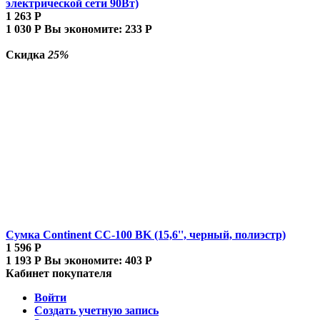
электрической сети 90Вт)
1 263
Р
1 030
Р
Вы экономите:
233
Р
Скидка
25%
Сумка Continent CC-100 BK (15,6'', черный, полиэстр)
1 596
Р
1 193
Р
Вы экономите:
403
Р
Кабинет покупателя
Войти
Создать учетную запись