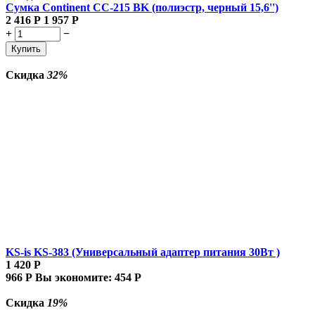
Сумка Continent CC-215 BK (полиэстр, черный 15,6'')
2 416
Р
1 957
Р
+
−
Купить
Скидка
32%
KS-is KS-383 (Универсальный адаптер питания 30Вт )
1 420
Р
966
Р
Вы экономите:
454
Р
Скидка
19%