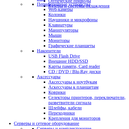
Оптические приводы
Периферийные устройства
Кулеры и системы охлаждения
Web-камеры
Колонки
Наушники и микрофоны
Клавиатуры
Манипуляторы
Мыши
Мониторы
Графические планшеты
Накопители
USB Flash Drive
Внешние HDD/SSD
Карты памяти, Card reader
CD / DVD / Blu-Ray диски
Аксессуары
Аксессуары к ноутбукам
Аскессуары к планшетам
Коврики
Селекторы принтеров, переключатели,
разветвители сигнала
Шлейфы, кабели
Переходники
Крепления для мониторов
Серверы и сетевое оборудование
Серверы и комплектующие