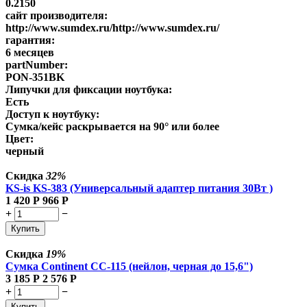
0.2150
сайт производителя:
http://www.sumdex.ru/http://www.sumdex.ru/
гарантия:
6 месяцев
partNumber:
PON-351BK
Липучки для фиксации ноутбука:
Есть
Доступ к ноутбуку:
Сумка/кейс раскрывается на 90° или более
Цвет:
черный
Скидка
32%
KS-is KS-383 (Универсальный адаптер питания 30Вт )
1 420
Р
966
Р
+
−
Купить
Скидка
19%
Сумка Continent CC-115 (нейлон, черная до 15,6")
3 185
Р
2 576
Р
+
−
Купить