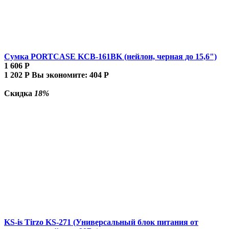
Сумка PORTCASE KCB-161BK (нейлон, черная до 15,6")
1 606
Р
1 202
Р
Вы экономите:
404
Р
Скидка
18%
KS-is Tirzo KS-271 (Универсальный блок питания от