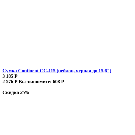
Сумка Continent CC-115 (нейлон, черная до 15,6")
3 185
Р
2 576
Р
Вы экономите:
608
Р
Скидка
25%