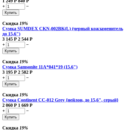
1 249
Р
840
Р
+
−
Купить
Скидка
19%
Сумка SUMDEX CKN-002BK(L) (черный кожзаменитель
до 15,6")
3 145
Р
2 544
Р
+
−
Купить
Скидка
19%
Сумка Samsonite 11A*041*19 (15.6")
3 195
Р
2 582
Р
+
−
Купить
Скидка
19%
Сумка Continent CC-012 Grey {нейлон, до 15,6", серый}
2 060
Р
1 669
Р
+
−
Купить
Скидка
19%