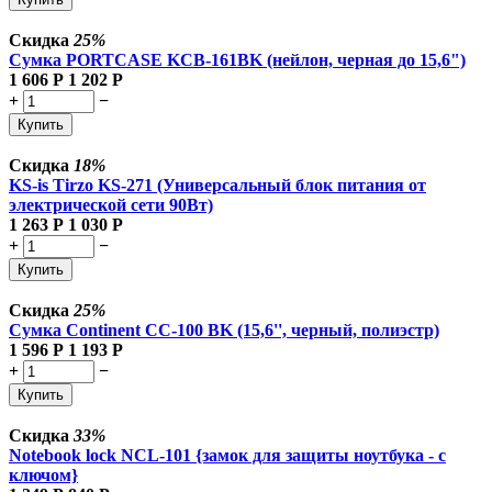
Скидка
25%
Сумка PORTCASE KCB-161BK (нейлон, черная до 15,6")
1 606
Р
1 202
Р
+
−
Купить
Скидка
18%
KS-is Tirzo KS-271 (Универсальный блок питания от
электрической сети 90Вт)
1 263
Р
1 030
Р
+
−
Купить
Скидка
25%
Сумка Continent CC-100 BK (15,6'', черный, полиэстр)
1 596
Р
1 193
Р
+
−
Купить
Скидка
33%
Notebook lock NCL-101 {замок для защиты ноутбука - с
ключом}