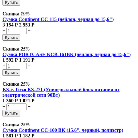
Купить
Скидка
19%
Сумка Continent CC-115 (нейлон, черная до 15,6")
3 154
Р
2 553
Р
+
−
Купить
Скидка
25%
Сумка PORTCASE KCB-161BK (нейлон, черная до 15,6")
1 592
Р
1 191
Р
+
−
Купить
Скидка
25%
KS-is Tirzo KS-271 (Универсальный блок питания от
электрической сети 90Вт)
1 360
Р
1 021
Р
+
−
Купить
Скидка
25%
Сумка Continent CC-100 BK (15,6'', черный, полиэстр)
1 581
Р
1 182
Р