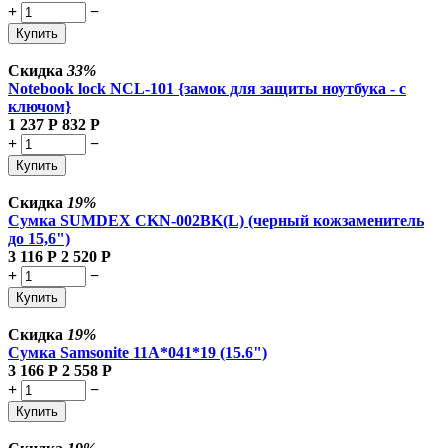
+
−
Купить
Скидка
33%
Notebook lock NCL-101 {замок для защиты ноутбука - с
ключом}
1 237
Р
832
Р
+
−
Купить
Скидка
19%
Сумка SUMDEX CKN-002BK(L) (черный кожзаменитель
до 15,6")
3 116
Р
2 520
Р
+
−
Купить
Скидка
19%
Сумка Samsonite 11A*041*19 (15.6")
3 166
Р
2 558
Р
+
−
Купить