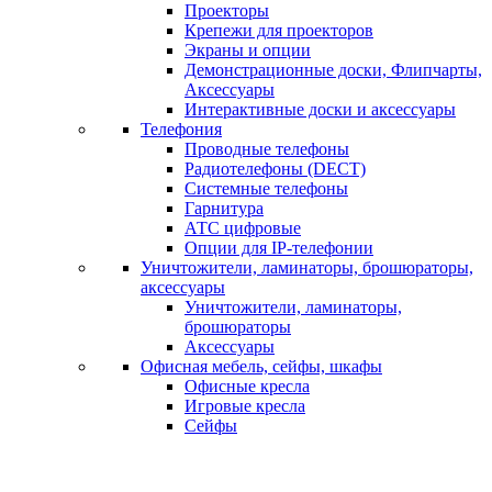
Проекторы
Крепежи для проекторов
Экраны и опции
Демонстрационные доски, Флипчарты,
Аксессуары
Интерактивные доски и аксессуары
Телефония
Проводные телефоны
Радиотелефоны (DECT)
Системные телефоны
Гарнитура
АТС цифровые
Опции для IP-телефонии
Уничтожители, ламинаторы, брошюраторы,
аксессуары
Уничтожители, ламинаторы,
брошюраторы
Аксессуары
Офисная мебель, сейфы, шкафы
Офисные кресла
Игровые кресла
Сейфы