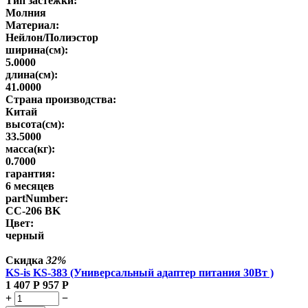
Тип застежки:
Молния
Материал:
Нейлон/Полиэстор
ширина(см):
5.0000
длина(см):
41.0000
Страна производства:
Китай
высота(см):
33.5000
масса(кг):
0.7000
гарантия:
6 месяцев
partNumber:
CC-206 BK
Цвет:
черный
Скидка
32%
KS-is KS-383 (Универсальный адаптер питания 30Вт )
1 407
Р
957
Р
+
−