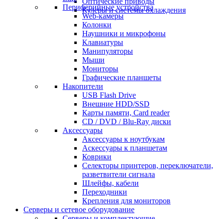
Оптические приводы
Периферийные устройства
Кулеры и системы охлаждения
Web-камеры
Колонки
Наушники и микрофоны
Клавиатуры
Манипуляторы
Мыши
Мониторы
Графические планшеты
Накопители
USB Flash Drive
Внешние HDD/SSD
Карты памяти, Card reader
CD / DVD / Blu-Ray диски
Аксессуары
Аксессуары к ноутбукам
Аскессуары к планшетам
Коврики
Селекторы принтеров, переключатели,
разветвители сигнала
Шлейфы, кабели
Переходники
Крепления для мониторов
Серверы и сетевое оборудование
Серверы и комплектующие