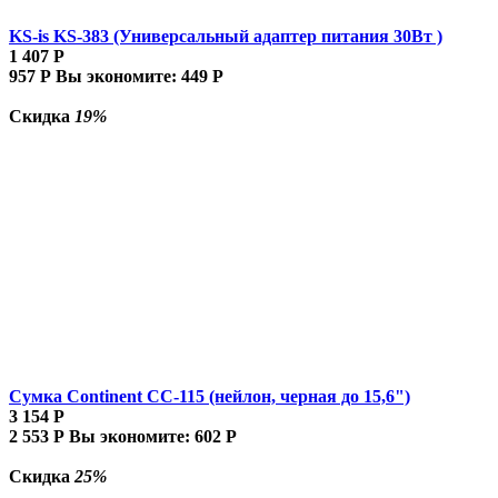
KS-is KS-383 (Универсальный адаптер питания 30Вт )
1 407
Р
957
Р
Вы экономите:
449
Р
Скидка
19%
Сумка Continent CC-115 (нейлон, черная до 15,6")
3 154
Р
2 553
Р
Вы экономите:
602
Р
Скидка
25%