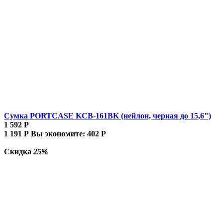
Сумка PORTCASE KCB-161BK (нейлон, черная до 15,6")
1 592
Р
1 191
Р
Вы экономите:
402
Р
Скидка
25%