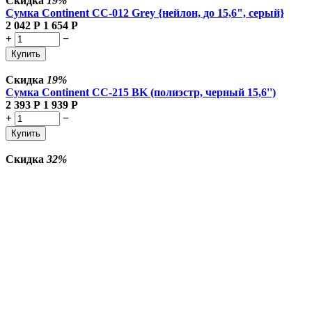
Скидка
19%
Сумка Continent CC-012 Grey {нейлон, до 15,6", серый}
2 042
Р
1 654
Р
+
−
Купить
Скидка
19%
Сумка Continent CC-215 BK (полиэстр, черный 15,6'')
2 393
Р
1 939
Р
+
−
Купить
Скидка
32%