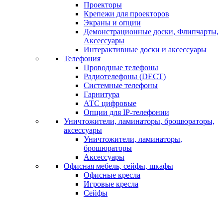
Проекторы
Крепежи для проекторов
Экраны и опции
Демонстрационные доски, Флипчарты,
Аксессуары
Интерактивные доски и аксессуары
Телефония
Проводные телефоны
Радиотелефоны (DECT)
Системные телефоны
Гарнитура
АТС цифровые
Опции для IP-телефонии
Уничтожители, ламинаторы, брошюраторы,
аксессуары
Уничтожители, ламинаторы,
брошюраторы
Аксессуары
Офисная мебель, сейфы, шкафы
Офисные кресла
Игровые кресла
Сейфы