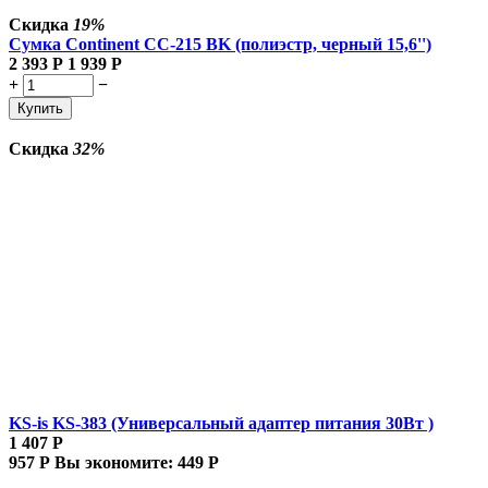
Скидка
19%
Сумка Continent CC-215 BK (полиэстр, черный 15,6'')
2 393
Р
1 939
Р
+
−
Купить
Скидка
32%
KS-is KS-383 (Универсальный адаптер питания 30Вт )
1 407
Р
957
Р
Вы экономите:
449
Р