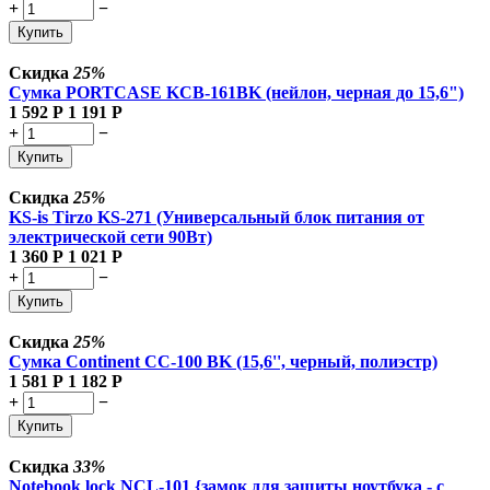
+
−
Купить
Скидка
25%
Сумка PORTCASE KCB-161BK (нейлон, черная до 15,6")
1 592
Р
1 191
Р
+
−
Купить
Скидка
25%
KS-is Tirzo KS-271 (Универсальный блок питания от
электрической сети 90Вт)
1 360
Р
1 021
Р
+
−
Купить
Скидка
25%
Сумка Continent CC-100 BK (15,6'', черный, полиэстр)
1 581
Р
1 182
Р
+
−
Купить
Скидка
33%
Notebook lock NCL-101 {замок для защиты ноутбука - с