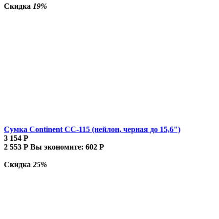
Скидка
19%
Сумка Continent CC-115 (нейлон, черная до 15,6")
3 154
Р
2 553
Р
Вы экономите:
602
Р
Скидка
25%