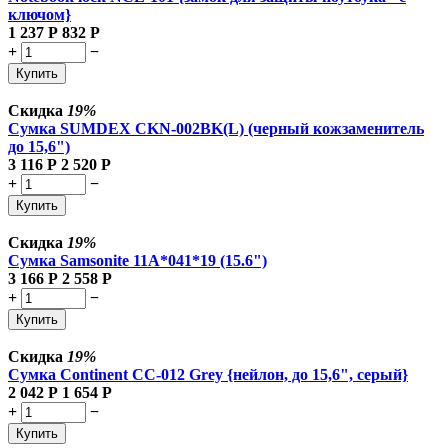
ключом}
1 237
Р
832
Р
+
−
Купить
Скидка
19%
Сумка SUMDEX CKN-002BK(L) (черный кожзаменитель
до 15,6")
3 116
Р
2 520
Р
+
−
Купить
Скидка
19%
Сумка Samsonite 11A*041*19 (15.6")
3 166
Р
2 558
Р
+
−
Купить
Скидка
19%
Сумка Continent CC-012 Grey {нейлон, до 15,6", серый}
2 042
Р
1 654
Р
+
−
Купить