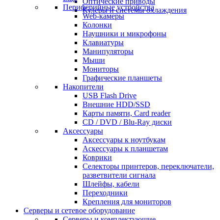
Оптические приводы
Периферийные устройства
Кулеры и системы охлаждения
Web-камеры
Колонки
Наушники и микрофоны
Клавиатуры
Манипуляторы
Мыши
Мониторы
Графические планшеты
Накопители
USB Flash Drive
Внешние HDD/SSD
Карты памяти, Card reader
CD / DVD / Blu-Ray диски
Аксессуары
Аксессуары к ноутбукам
Аскессуары к планшетам
Коврики
Селекторы принтеров, переключатели,
разветвители сигнала
Шлейфы, кабели
Переходники
Крепления для мониторов
Серверы и сетевое оборудование
Серверы и комплектующие