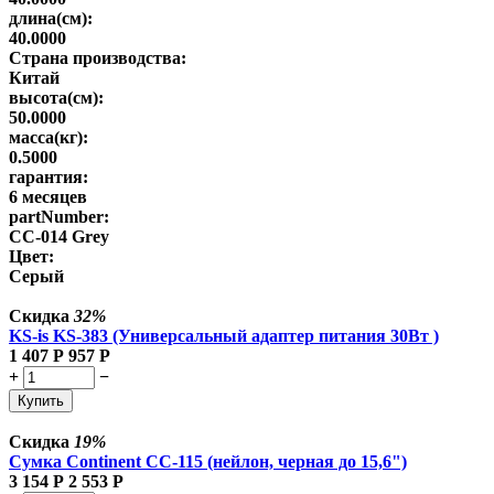
длина(см):
40.0000
Страна производства:
Китай
высота(см):
50.0000
масса(кг):
0.5000
гарантия:
6 месяцев
partNumber:
CC-014 Grey
Цвет:
Серый
Скидка
32%
KS-is KS-383 (Универсальный адаптер питания 30Вт )
1 407
Р
957
Р
+
−
Купить
Скидка
19%
Сумка Continent CC-115 (нейлон, черная до 15,6")
3 154
Р
2 553
Р