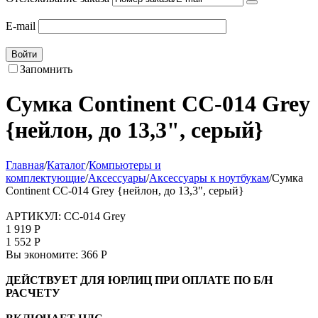
E-mail
Войти
Запомнить
Сумка Continent CC-014 Grey
{нейлон, до 13,3", серый}
Главная
/
Каталог
/
Компьютеры и
комплектующие
/
Аксессуары
/
Аксессуары к ноутбукам
/
Сумка
Continent CC-014 Grey {нейлон, до 13,3", серый}
АРТИКУЛ:
CC-014 Grey
1 919
Р
1 552
Р
Вы экономите:
366
Р
ДЕЙСТВУЕТ ДЛЯ ЮРЛИЦ ПРИ ОПЛАТЕ ПО Б/Н
РАСЧЕТУ