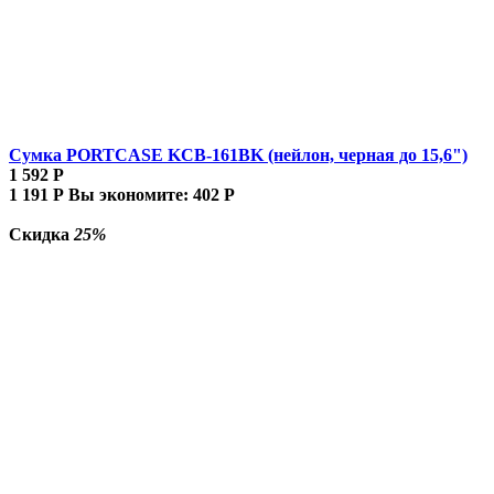
Сумка PORTCASE KCB-161BK (нейлон, черная до 15,6")
1 592
Р
1 191
Р
Вы экономите:
402
Р
Скидка
25%