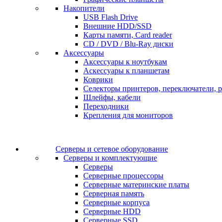
Накопители
USB Flash Drive
Внешние HDD/SSD
Карты памяти, Card reader
CD / DVD / Blu-Ray диски
Аксессуары
Аксессуары к ноутбукам
Аскессуары к планшетам
Коврики
Селекторы принтеров, переключатели, р
Шлейфы, кабели
Переходники
Крепления для мониторов
Серверы и сетевое оборудование
Серверы и комплектующие
Серверы
Серверные процессоры
Серверные материнские платы
Серверная память
Серверные корпуса
Серверные HDD
Серверные SSD