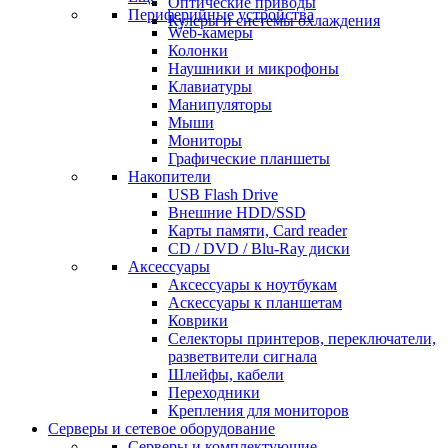
Оптические приводы
Периферийные устройства
Кулеры и системы охлаждения
Web-камеры
Колонки
Наушники и микрофоны
Клавиатуры
Манипуляторы
Мыши
Мониторы
Графические планшеты
Накопители
USB Flash Drive
Внешние HDD/SSD
Карты памяти, Card reader
CD / DVD / Blu-Ray диски
Аксессуары
Аксессуары к ноутбукам
Аскессуары к планшетам
Коврики
Селекторы принтеров, переключатели,
разветвители сигнала
Шлейфы, кабели
Переходники
Крепления для мониторов
Серверы и сетевое оборудование
Серверы и комплектующие