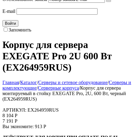
E-mail
Войти
Запомнить
Корпус для сервера
EXEGATE Pro 2U 600 Вт
(EX264959RUS)
Главная
/
Каталог
/
Серверы и сетевое оборудование
/
Серверы и
комплектующие
/
Серверные корпуса
/
Корпус для сервера
монтируемый в стойку EXEGATE Pro, 2U, 600 Вт, черный
(EX264959RUS)
АРТИКУЛ:
EX264959RUS
8 104
Р
7 191
Р
Вы экономите:
913
Р