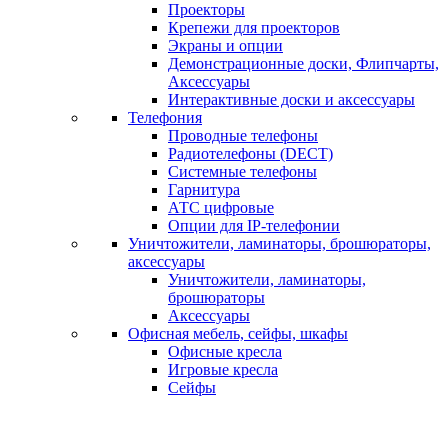
Проекторы
Крепежи для проекторов
Экраны и опции
Демонстрационные доски, Флипчарты,
Аксессуары
Интерактивные доски и аксессуары
Телефония
Проводные телефоны
Радиотелефоны (DECT)
Системные телефоны
Гарнитура
АТС цифровые
Опции для IP-телефонии
Уничтожители, ламинаторы, брошюраторы,
аксессуары
Уничтожители, ламинаторы,
брошюраторы
Аксессуары
Офисная мебель, сейфы, шкафы
Офисные кресла
Игровые кресла
Сейфы