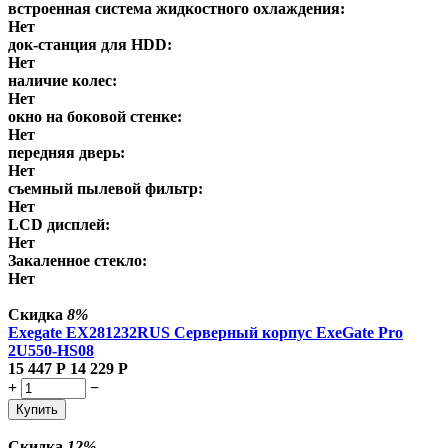
встроенная система жидкостного охлаждения:
Нет
док-станция для HDD:
Нет
наличие колес:
Нет
окно на боковой стенке:
Нет
передняя дверь:
Нет
съемный пылевой фильтр:
Нет
LCD дисплей:
Нет
Закаленное стекло:
Нет
Скидка
8%
Exegate EX281232RUS Серверный корпус ExeGate Pro
2U550-HS08
15 447
Р
14 229
Р
+
−
Купить
Скидка
12%