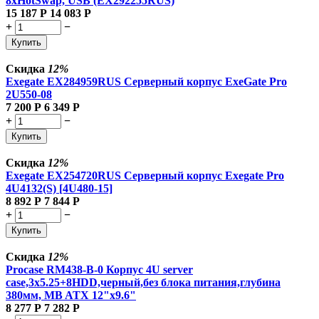
8xHotSwap, USB (EX292255RUS)
15 187
Р
14 083
Р
+
−
Купить
Скидка
12%
Exegate EX284959RUS Серверный корпус ExeGate Pro
2U550-08
7 200
Р
6 349
Р
+
−
Купить
Скидка
12%
Exegate EX254720RUS Серверный корпус Exegate Pro
4U4132(S)
[4U480-15]
8 892
Р
7 844
Р
+
−
Купить
Скидка
12%
Procase RM438-B-0 Корпус 4U server
case,3x5.25+8HDD,черный,без блока питания,глубина
380мм, MB ATX 12"x9.6"
8 277
Р
7 282
Р