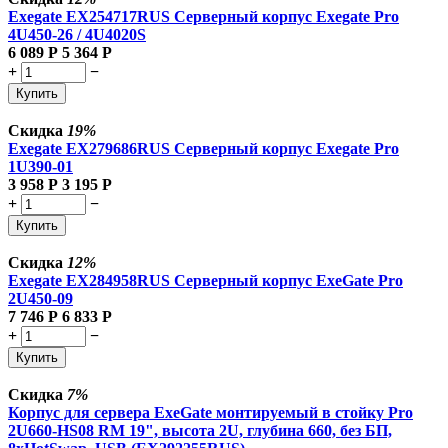
Exegate EX254717RUS Серверный корпус Exegate Pro
4U450-26 / 4U4020S
6 089
Р
5 364
Р
+
−
Купить
Скидка
19%
Exegate EX279686RUS Серверный корпус Exegate Pro
1U390-01
3 958
Р
3 195
Р
+
−
Купить
Скидка
12%
Exegate EX284958RUS Серверный корпус ExeGate Pro
2U450-09
7 746
Р
6 833
Р
+
−
Купить
Скидка
7%
Корпус для сервера ExeGate монтируемый в стойку Pro
2U660-HS08 RM 19", высота 2U, глубина 660, без БП,