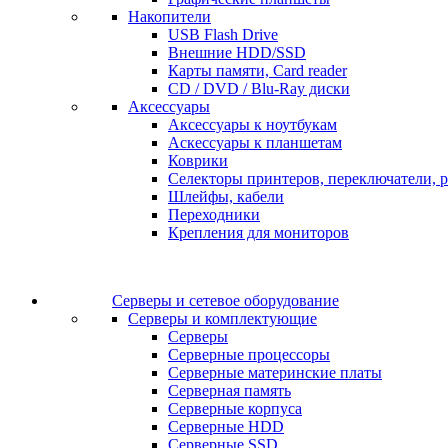
Накопители
USB Flash Drive
Внешние HDD/SSD
Карты памяти, Card reader
CD / DVD / Blu-Ray диски
Аксессуары
Аксессуары к ноутбукам
Аскессуары к планшетам
Коврики
Селекторы принтеров, переключатели, р
Шлейфы, кабели
Переходники
Крепления для мониторов
Серверы и сетевое оборудование
Серверы и комплектующие
Серверы
Серверные процессоры
Серверные материнские платы
Серверная память
Серверные корпуса
Серверные HDD
Серверные SSD