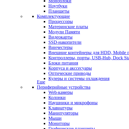
Моноблоки
Ноутбуки
Планшеты
Комплектующие
Процессоры
Материнские платы
Модули Памяти
Видеокарты
SSD-накопители
Винчестеры
Внешние контейнеры для HDD, Mobile r
Контроллеры, порты, USB-Hub, Dock Sta
Блоки питания
Корпуса и акссесуары
Оптические приводы
Кулеры и системы охлаждения
Еще
Периферийные устройства
Web-камеры
Колонки
Наушники и микрофоны
Клавиатуры
Манипуляторы
Мыши
Мониторы
Графические планшеты