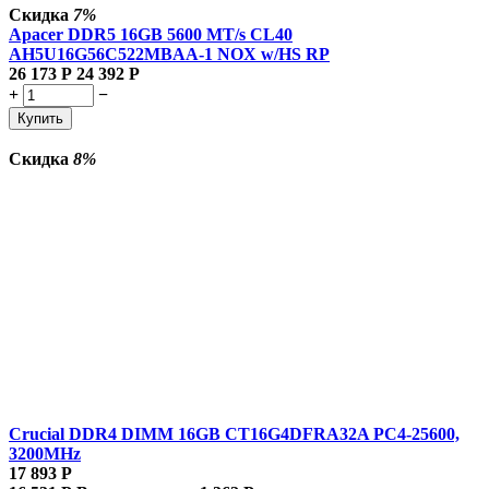
Скидка
7%
Apacer DDR5 16GB 5600 MT/s CL40
AH5U16G56C522MBAA-1 NOX w/HS RP
26 173
Р
24 392
Р
+
−
Купить
Скидка
8%
Crucial DDR4 DIMM 16GB CT16G4DFRA32A PC4-25600,
3200MHz
17 893
Р