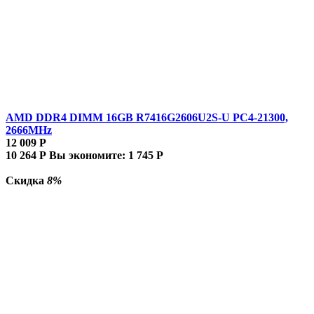
AMD DDR4 DIMM 16GB R7416G2606U2S-U PC4-21300,
2666MHz
12 009
Р
10 264
Р
Вы экономите:
1 745
Р
Скидка
8%