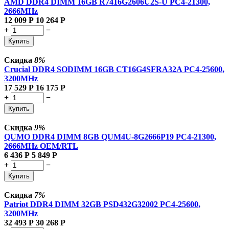
AMD DDR4 DIMM 16GB R7416G2606U2S-U PC4-21300,
2666MHz
12 009
Р
10 264
Р
+
−
Купить
Скидка
8%
Crucial DDR4 SODIMM 16GB CT16G4SFRA32A PC4-25600,
3200MHz
17 529
Р
16 175
Р
+
−
Купить
Скидка
9%
QUMO DDR4 DIMM 8GB QUM4U-8G2666P19 PC4-21300,
2666MHz OEM/RTL
6 436
Р
5 849
Р
+
−
Купить
Скидка
7%
Patriot DDR4 DIMM 32GB PSD432G32002 PC4-25600,
3200MHz
32 493
Р
30 268
Р