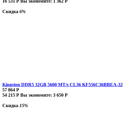
16 531
Р
Вы экономите:
1 362
Р
Скидка
6%
Kingston DDR5 32GB 5600 MT/s CL36 KF556C36BBEA-32
57 864
Р
54 215
Р
Вы экономите:
3 650
Р
Скидка
15%