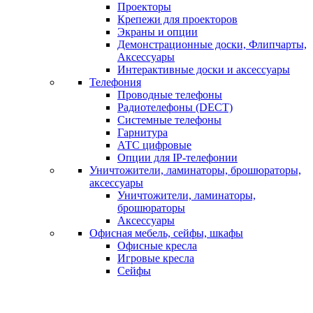
Проекторы
Крепежи для проекторов
Экраны и опции
Демонстрационные доски, Флипчарты,
Аксессуары
Интерактивные доски и аксессуары
Телефония
Проводные телефоны
Радиотелефоны (DECT)
Системные телефоны
Гарнитура
АТС цифровые
Опции для IP-телефонии
Уничтожители, ламинаторы, брошюраторы,
аксессуары
Уничтожители, ламинаторы,
брошюраторы
Аксессуары
Офисная мебель, сейфы, шкафы
Офисные кресла
Игровые кресла
Сейфы