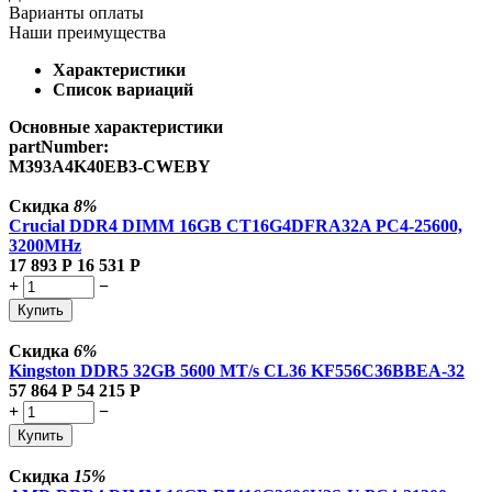
Варианты оплаты
Наши преимущества
Характеристики
Список вариаций
Основные характеристики
partNumber:
M393A4K40EB3-CWEBY
Скидка
8%
Crucial DDR4 DIMM 16GB CT16G4DFRA32A PC4-25600,
3200MHz
17 893
Р
16 531
Р
+
−
Купить
Скидка
6%
Kingston DDR5 32GB 5600 MT/s CL36 KF556C36BBEA-32
57 864
Р
54 215
Р
+
−
Купить
Скидка
15%