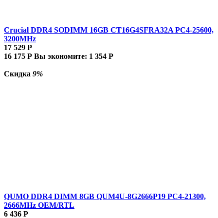
Crucial DDR4 SODIMM 16GB CT16G4SFRA32A PC4-25600,
3200MHz
17 529
Р
16 175
Р
Вы экономите:
1 354
Р
Скидка
9%
QUMO DDR4 DIMM 8GB QUM4U-8G2666P19 PC4-21300,
2666MHz OEM/RTL
6 436
Р