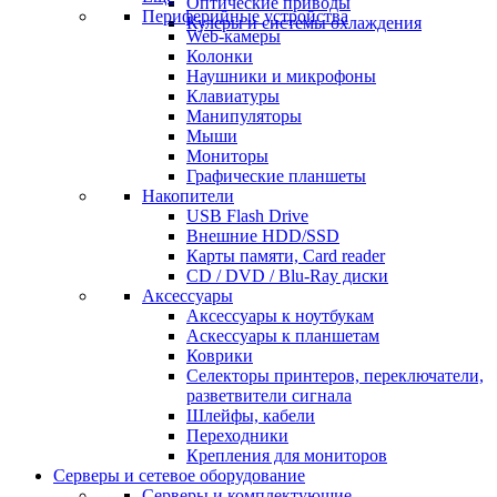
Оптические приводы
Периферийные устройства
Кулеры и системы охлаждения
Web-камеры
Колонки
Наушники и микрофоны
Клавиатуры
Манипуляторы
Мыши
Мониторы
Графические планшеты
Накопители
USB Flash Drive
Внешние HDD/SSD
Карты памяти, Card reader
CD / DVD / Blu-Ray диски
Аксессуары
Аксессуары к ноутбукам
Аскессуары к планшетам
Коврики
Селекторы принтеров, переключатели,
разветвители сигнала
Шлейфы, кабели
Переходники
Крепления для мониторов
Серверы и сетевое оборудование
Серверы и комплектующие