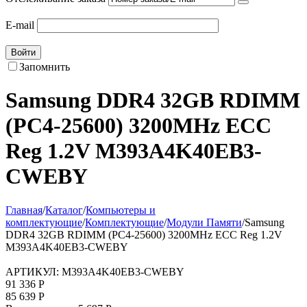
E-mail
Войти
Запомнить
Samsung DDR4 32GB RDIMM
(PC4-25600) 3200MHz ECC
Reg 1.2V M393A4K40EB3-
CWEBY
Главная
/
Каталог
/
Компьютеры и
комплектующие
/
Комплектующие
/
Модули Памяти
/
Samsung
DDR4 32GB RDIMM (PC4-25600) 3200MHz ECC Reg 1.2V
M393A4K40EB3-CWEBY
АРТИКУЛ:
M393A4K40EB3-CWEBY
91 336
Р
85 639
Р