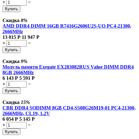
+
−
Купить
Скидка
8%
AMD DDR4 DIMM 16GB R7416G2606U2S-UO PC4-21300,
2666MHz
13 015
Р
11 947
Р
+
−
Купить
Скидка
9%
Модуль памяти Exegate EX283082RUS Value DIMM DDR4
8GB
2666MHz
6 143
Р
5 591
Р
+
−
Купить
Скидка
15%
CBR DDR4 SODIMM 8GB CD4-SS08G26M19-01 PC4-21300,
2666MHz, CL19, 1.2V
6 054
Р
5 145
Р
+
−
Купить