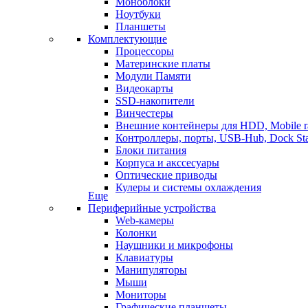
Моноблоки
Ноутбуки
Планшеты
Комплектующие
Процессоры
Материнские платы
Модули Памяти
Видеокарты
SSD-накопители
Винчестеры
Внешние контейнеры для HDD, Mobile r
Контроллеры, порты, USB-Hub, Dock Sta
Блоки питания
Корпуса и акссесуары
Оптические приводы
Кулеры и системы охлаждения
Еще
Периферийные устройства
Web-камеры
Колонки
Наушники и микрофоны
Клавиатуры
Манипуляторы
Мыши
Мониторы
Графические планшеты