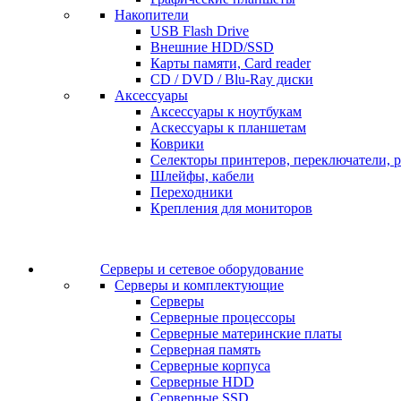
Накопители
USB Flash Drive
Внешние HDD/SSD
Карты памяти, Card reader
CD / DVD / Blu-Ray диски
Аксессуары
Аксессуары к ноутбукам
Аскессуары к планшетам
Коврики
Селекторы принтеров, переключатели, р
Шлейфы, кабели
Переходники
Крепления для мониторов
Серверы и сетевое оборудование
Серверы и комплектующие
Серверы
Серверные процессоры
Серверные материнские платы
Серверная память
Серверные корпуса
Серверные HDD
Серверные SSD