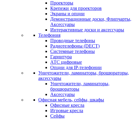
Проекторы
Крепежи для проекторов
Экраны и опции
Демонстрационные доски, Флипчарты,
Аксессуары
Интерактивные доски и аксессуары
Телефония
Проводные телефоны
Радиотелефоны (DECT)
Системные телефоны
Гарнитура
АТС цифровые
Опции для IP-телефонии
Уничтожители, ламинаторы, брошюраторы,
аксессуары
Уничтожители, ламинаторы,
брошюраторы
Аксессуары
Офисная мебель, сейфы, шкафы
Офисные кресла
Игровые кресла
Сейфы