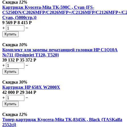
Скидка
12%
Картридж Kyocera-Mita TK-590C , Cyan {FS-
C5250DN/C2026MFP/C2026MFP+/C2126MFP/C2126MFP+/C
Cyan, (5000стр.)}
9 569
Р
8 415
Р
+
−
Купить
Скидка
10%
Комплект для замены печатающей головки HP C1Q10A
№711 {Designjet T120, T520}
39 132
Р
35 372
Р
+
−
Купить
Скидка
30%
Картридж HP 658X W2000X
42 000
Р
29 344
Р
+
−
Купить
Скидка
12%
Тонер-картридж Kyocera-Mita TK-8345K , Black {TASKalfa
2552ci}