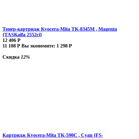
Тонер-картридж Kyocera-Mita TK-8345M , Magenta
{TASKalfa 2552ci}
12 406
Р
11 108
Р
Вы экономите:
1 298
Р
Скидка
12%
Картридж Kyocera-Mita TK-590C , Cyan {FS-