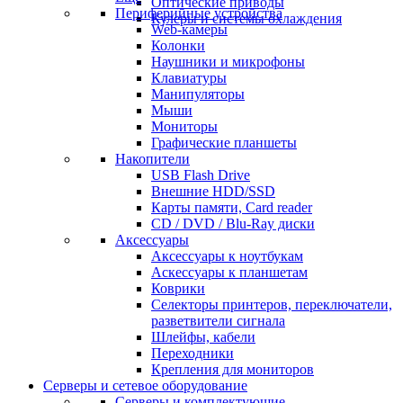
Оптические приводы
Периферийные устройства
Кулеры и системы охлаждения
Web-камеры
Колонки
Наушники и микрофоны
Клавиатуры
Манипуляторы
Мыши
Мониторы
Графические планшеты
Накопители
USB Flash Drive
Внешние HDD/SSD
Карты памяти, Card reader
CD / DVD / Blu-Ray диски
Аксессуары
Аксессуары к ноутбукам
Аскессуары к планшетам
Коврики
Селекторы принтеров, переключатели,
разветвители сигнала
Шлейфы, кабели
Переходники
Крепления для мониторов
Серверы и сетевое оборудование
Серверы и комплектующие