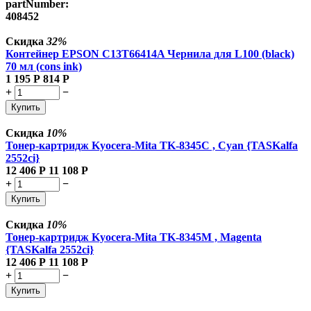
partNumber:
408452
Скидка
32%
Контейнер EPSON C13T66414A Чернила для L100 (black)
70 мл (cons ink)
1 195
Р
814
Р
+
−
Купить
Скидка
10%
Тонер-картридж Kyocera-Mita TK-8345C , Cyan {TASKalfa
2552ci}
12 406
Р
11 108
Р
+
−
Купить
Скидка
10%
Тонер-картридж Kyocera-Mita TK-8345M , Magenta
{TASKalfa 2552ci}
12 406
Р
11 108
Р
+
−
Купить