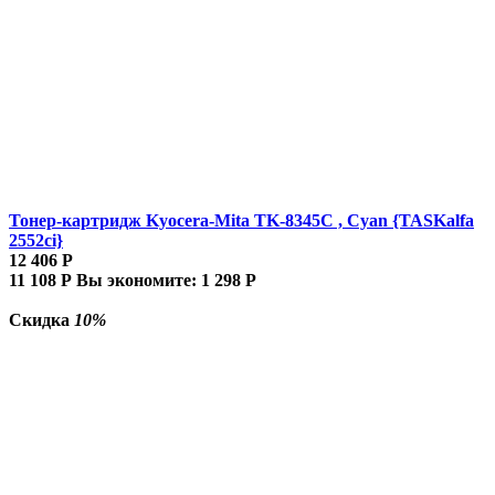
Тонер-картридж Kyocera-Mita TK-8345C , Cyan {TASKalfa
2552ci}
12 406
Р
11 108
Р
Вы экономите:
1 298
Р
Скидка
10%