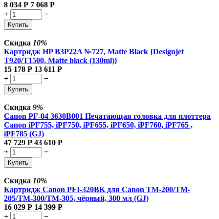
8 034
Р
7 068
Р
+
−
Купить
Скидка
10%
Картридж HP B3P22A №727, Matte Black {Designjet
T920/T1500, Matte black (130ml)}
15 178
Р
13 611
Р
+
−
Купить
Скидка
9%
Canon PF-04 3630B001 Печатающая головка для плоттера
Canon iPF755, iPF750, iPF655, iPF650, iPF760, iPF765 ,
iPF785 (GJ)
47 729
Р
43 610
Р
+
−
Купить
Скидка
10%
Картридж Canon PFI-320BK для Canon TM-200/TM-
205/TM-300/TM-305, чёрный, 300 мл (GJ)
16 029
Р
14 399
Р
+
−