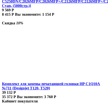
C5250DN/C2026MFP/C2026MFP+/C2126MFP/C2126MFP+/C
Cyan, (5000стр.)}
9 569
Р
8 415
Р
Вы экономите:
1 154
Р
Скидка
10%
Комплект для замены печатающей головки HP C1Q10A
№711 {Designjet T120, T520}
39 132
Р
35 372
Р
Вы экономите:
3 760
Р
Кабинет покупателя