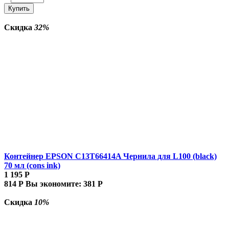
Купить
Скидка
32%
Контейнер EPSON C13T66414A Чернила для L100 (black)
70 мл (cons ink)
1 195
Р
814
Р
Вы экономите:
381
Р
Скидка
10%