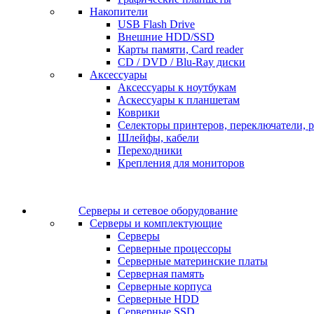
Накопители
USB Flash Drive
Внешние HDD/SSD
Карты памяти, Card reader
CD / DVD / Blu-Ray диски
Аксессуары
Аксессуары к ноутбукам
Аскессуары к планшетам
Коврики
Селекторы принтеров, переключатели, р
Шлейфы, кабели
Переходники
Крепления для мониторов
Серверы и сетевое оборудование
Серверы и комплектующие
Серверы
Серверные процессоры
Серверные материнские платы
Серверная память
Серверные корпуса
Серверные HDD
Серверные SSD