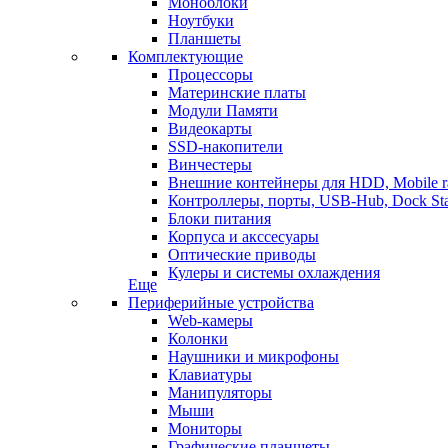
Моноблоки
Ноутбуки
Планшеты
Комплектующие
Процессоры
Материнские платы
Модули Памяти
Видеокарты
SSD-накопители
Винчестеры
Внешние контейнеры для HDD, Mobile r
Контроллеры, порты, USB-Hub, Dock Sta
Блоки питания
Корпуса и акссесуары
Оптические приводы
Кулеры и системы охлаждения
Еще
Периферийные устройства
Web-камеры
Колонки
Наушники и микрофоны
Клавиатуры
Манипуляторы
Мыши
Мониторы
Графические планшеты