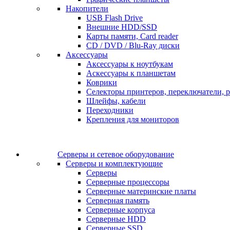
Накопители
USB Flash Drive
Внешние HDD/SSD
Карты памяти, Card reader
CD / DVD / Blu-Ray диски
Аксессуары
Аксессуары к ноутбукам
Аскессуары к планшетам
Коврики
Селекторы принтеров, переключатели, р
Шлейфы, кабели
Переходники
Крепления для мониторов
Серверы и сетевое оборудование
Серверы и комплектующие
Серверы
Серверные процессоры
Серверные материнские платы
Серверная память
Серверные корпуса
Серверные HDD
Серверные SSD