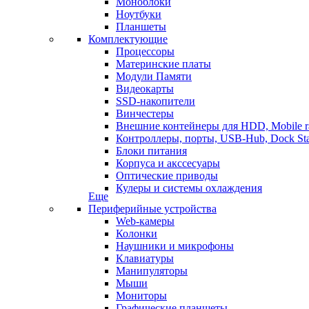
Моноблоки
Ноутбуки
Планшеты
Комплектующие
Процессоры
Материнские платы
Модули Памяти
Видеокарты
SSD-накопители
Винчестеры
Внешние контейнеры для HDD, Mobile r
Контроллеры, порты, USB-Hub, Dock Sta
Блоки питания
Корпуса и акссесуары
Оптические приводы
Кулеры и системы охлаждения
Еще
Периферийные устройства
Web-камеры
Колонки
Наушники и микрофоны
Клавиатуры
Манипуляторы
Мыши
Мониторы
Графические планшеты