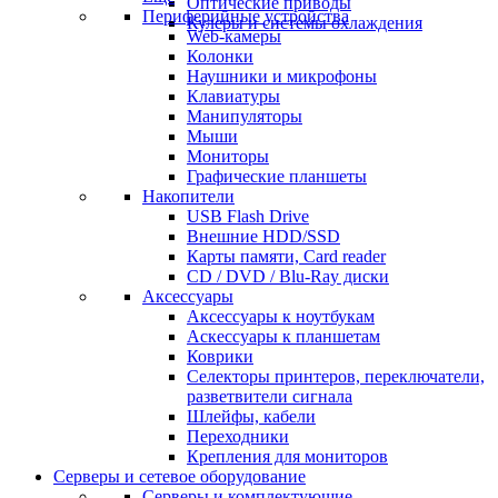
Оптические приводы
Периферийные устройства
Кулеры и системы охлаждения
Web-камеры
Колонки
Наушники и микрофоны
Клавиатуры
Манипуляторы
Мыши
Мониторы
Графические планшеты
Накопители
USB Flash Drive
Внешние HDD/SSD
Карты памяти, Card reader
CD / DVD / Blu-Ray диски
Аксессуары
Аксессуары к ноутбукам
Аскессуары к планшетам
Коврики
Селекторы принтеров, переключатели,
разветвители сигнала
Шлейфы, кабели
Переходники
Крепления для мониторов
Серверы и сетевое оборудование
Серверы и комплектующие