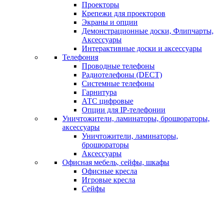
Проекторы
Крепежи для проекторов
Экраны и опции
Демонстрационные доски, Флипчарты,
Аксессуары
Интерактивные доски и аксессуары
Телефония
Проводные телефоны
Радиотелефоны (DECT)
Системные телефоны
Гарнитура
АТС цифровые
Опции для IP-телефонии
Уничтожители, ламинаторы, брошюраторы,
аксессуары
Уничтожители, ламинаторы,
брошюраторы
Аксессуары
Офисная мебель, сейфы, шкафы
Офисные кресла
Игровые кресла
Сейфы