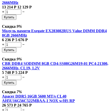
2666MHz
13 214
Р
12 129
Р
+
−
Купить
Скидка
9%
Модуль памяти Exegate EX283082RUS Value DIMM DDR4
8GB
2666MHz
6 236
Р
5 676
Р
+
−
Купить
Скидка
9%
CBR DDR4 SODIMM 8GB CD4-SS08G26M19-01 PC4-21300,
2666MHz, CL19, 1.2V
5 748
Р
5 224
Р
+
−
Купить
Скидка
7%
Apacer DDR5 16GB 5600 MT/s CL40
AH5U16G56C522MBAA-1 NOX w/HS RP
26 573
Р
24 765
Р
+
−