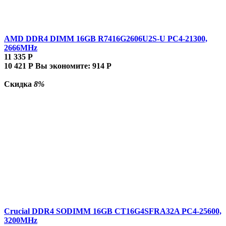
AMD DDR4 DIMM 16GB R7416G2606U2S-U PC4-21300,
2666MHz
11 335
Р
10 421
Р
Вы экономите:
914
Р
Скидка
8%
Crucial DDR4 SODIMM 16GB CT16G4SFRA32A PC4-25600,
3200MHz