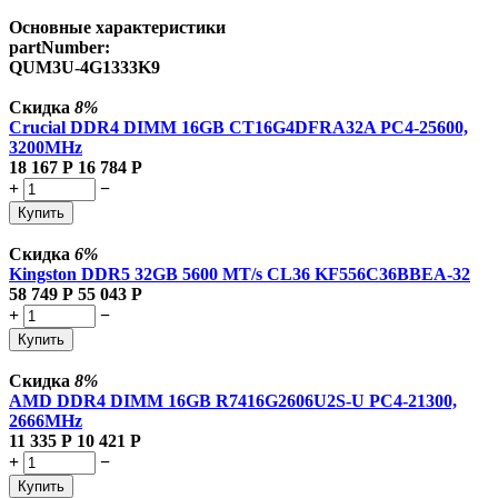
Основные характеристики
partNumber:
QUM3U-4G1333K9
Скидка
8%
Crucial DDR4 DIMM 16GB CT16G4DFRA32A PC4-25600,
3200MHz
18 167
Р
16 784
Р
+
−
Купить
Скидка
6%
Kingston DDR5 32GB 5600 MT/s CL36 KF556C36BBEA-32
58 749
Р
55 043
Р
+
−
Купить
Скидка
8%
AMD DDR4 DIMM 16GB R7416G2606U2S-U PC4-21300,
2666MHz
11 335
Р
10 421
Р
+
−
Купить