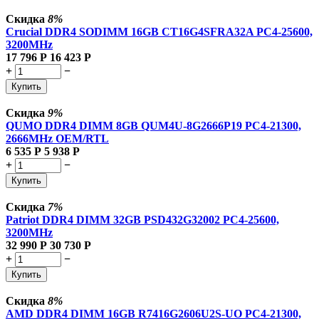
Скидка
8%
Crucial DDR4 SODIMM 16GB CT16G4SFRA32A PC4-25600,
3200MHz
17 796
Р
16 423
Р
+
−
Купить
Скидка
9%
QUMO DDR4 DIMM 8GB QUM4U-8G2666P19 PC4-21300,
2666MHz OEM/RTL
6 535
Р
5 938
Р
+
−
Купить
Скидка
7%
Patriot DDR4 DIMM 32GB PSD432G32002 PC4-25600,
3200MHz
32 990
Р
30 730
Р
+
−
Купить
Скидка
8%
AMD DDR4 DIMM 16GB R7416G2606U2S-UO PC4-21300,