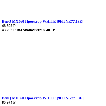
BenQ MX560 Проектор WHITE [9H.JNE77.13E]
48 692
Р
43 292
Р
Вы экономите:
5 401
Р
BenQ MH560 Проектор WHITE [9H.JNG77.13E]
85 974
Р