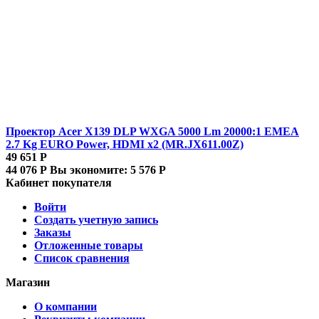
Проектор Acer X139 DLP WXGA 5000 Lm 20000:1 EMEA
2.7 Kg EURO Power, HDMI x2 (MR.JX611.00Z)
49 651
Р
44 076
Р
Вы экономите:
5 576
Р
Кабинет покупателя
Войти
Создать учетную запись
Заказы
Отложенные товары
Список сравнения
Магазин
О компании