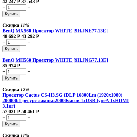
42 247
Р
37 543
Р
+
−
Купить
Скидка
11%
BenQ MX560 Проектор WHITE [9H.JNE77.13E]
48 692
Р
43 292
Р
+
−
Купить
BenQ MH560 Проектор WHITE [9H.JNG77.13E]
85 974
Р
+
−
Купить
Скидка
12%
Проектор Cactus CS-H3.SG {DLP 16800Lm (1920x1080)
200000:1 ресурс лампы:20000часов 1xUSB typeA 1xHDMI
3.1кг}
57 021
Р
50 461
Р
+
−
Купить
Скидка
11%