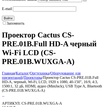
E-mail
Войти
Запомнить
Проектор Cactus CS-
PRE.01B.Full HD-A черный
Wi-Fi LCD (CS-
PRE.01B.WUXGA-A)
Главная
/
Каталог
/
Оргтехника
/
Оборудование для
презентаций
/
Проекторы
/
Проектор Cactus CS-PRE.01B.Full
HD-A, черный, Wi-Fi, LCD, 1920 x 1080, 40-150", 16:9, 4:3,
1500:1, 32 дБ, HDMI, аудио (MiniJack), USB Type A, Bluetooth
(CS-PRE.01B.WUXGA-A)
АРТИКУЛ:
CS-PRE.01B.WUXGA-A