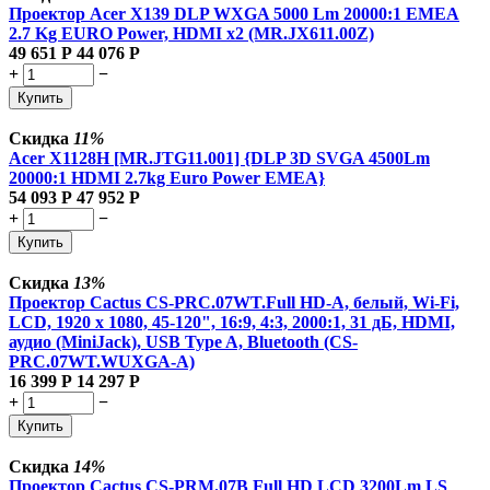
Проектор Acer X139 DLP WXGA 5000 Lm 20000:1 EMEA
2.7 Kg EURO Power, HDMI x2 (MR.JX611.00Z)
49 651
Р
44 076
Р
+
−
Купить
Скидка
11%
Acer X1128H [MR.JTG11.001] {DLP 3D SVGA 4500Lm
20000:1 HDMI 2.7kg Euro Power EMEA}
54 093
Р
47 952
Р
+
−
Купить
Скидка
13%
Проектор Cactus CS-PRC.07WT.Full HD-A, белый, Wi-Fi,
LCD, 1920 x 1080, 45-120", 16:9, 4:3, 2000:1, 31 дБ, HDMI,
аудио (MiniJack), USB Type A, Bluetooth (CS-
PRC.07WT.WUXGA-A)
16 399
Р
14 297
Р
+
−
Купить
Скидка
14%
Проектор Cactus CS-PRM.07B Full HD LCD 3200Lm LS