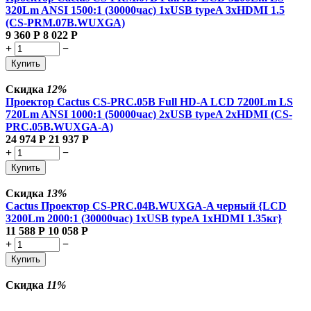
320Lm ANSI 1500:1 (30000час) 1xUSB typeA 3xHDMI 1.5
(CS-PRM.07B.WUXGA)
9 360
Р
8 022
Р
+
−
Купить
Скидка
12%
Проектор Cactus CS-PRC.05B Full HD-A LCD 7200Lm LS
720Lm ANSI 1000:1 (50000час) 2xUSB typeA 2xHDMI (CS-
PRC.05B.WUXGA-A)
24 974
Р
21 937
Р
+
−
Купить
Скидка
13%
Cactus Проектор CS-PRC.04B.WUXGA-A черный {LCD
3200Lm 2000:1 (30000час) 1xUSB typeA 1xHDMI 1.35кг}
11 588
Р
10 058
Р
+
−
Купить
Скидка
11%