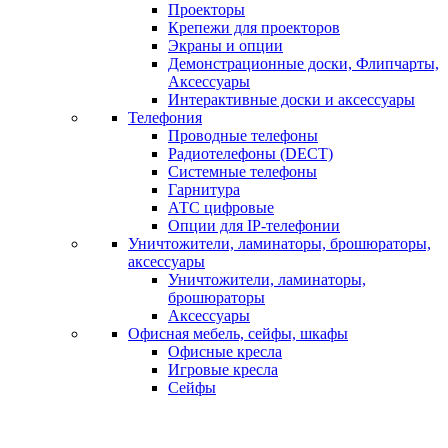
Проекторы
Крепежи для проекторов
Экраны и опции
Демонстрационные доски, Флипчарты,
Аксессуары
Интерактивные доски и аксессуары
Телефония
Проводные телефоны
Радиотелефоны (DECT)
Системные телефоны
Гарнитура
АТС цифровые
Опции для IP-телефонии
Уничтожители, ламинаторы, брошюраторы,
аксессуары
Уничтожители, ламинаторы,
брошюраторы
Аксессуары
Офисная мебель, сейфы, шкафы
Офисные кресла
Игровые кресла
Сейфы