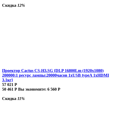
Скидка
12%
Проектор Cactus CS-H3.SG {DLP 16800Lm (1920x1080)
200000:1 ресурс лампы:20000часов 1xUSB typeA 1xHDMI
3.1кг}
57 021
Р
50 461
Р
Вы экономите:
6 560
Р
Скидка
11%