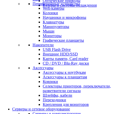
Оптические приводы
Периферийные устройства
Кулеры и системы охлаждения
Web-камеры
Колонки
Наушники и микрофоны
Клавиатуры
Манипуляторы
Мыши
Мониторы
Графические планшеты
Накопители
USB Flash Drive
Внешние HDD/SSD
Карты памяти, Card reader
CD / DVD / Blu-Ray диски
Аксессуары
Аксессуары к ноутбукам
Аскессуары к планшетам
Коврики
Селекторы принтеров, переключатели,
разветвители сигнала
Шлейфы, кабели
Переходники
Крепления для мониторов
Серверы и сетевое оборудование
Серверы и комплектующие