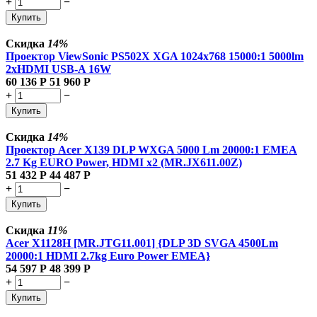
+
−
Купить
Скидка
14%
Проектор ViewSonic PS502X XGA 1024x768 15000:1 5000lm
2xHDMI USB-A 16W
60 136
Р
51 960
Р
+
−
Купить
Скидка
14%
Проектор Acer X139 DLP WXGA 5000 Lm 20000:1 EMEA
2.7 Kg EURO Power, HDMI x2 (MR.JX611.00Z)
51 432
Р
44 487
Р
+
−
Купить
Скидка
11%
Acer X1128H [MR.JTG11.001] {DLP 3D SVGA 4500Lm
20000:1 HDMI 2.7kg Euro Power EMEA}
54 597
Р
48 399
Р
+
−
Купить