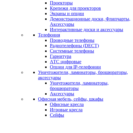
Проекторы
Крепежи для проекторов
Экраны и опции
Демонстрационные доски, Флипчарты,
Аксессуары
Интерактивные доски и аксессуары
Телефония
Проводные телефоны
Радиотелефоны (DECT)
Системные телефоны
Гарнитура
АТС цифровые
Опции для IP-телефонии
Уничтожители, ламинаторы, брошюраторы,
аксессуары
Уничтожители, ламинаторы,
брошюраторы
Аксессуары
Офисная мебель, сейфы, шкафы
Офисные кресла
Игровые кресла
Сейфы