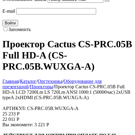
E-mail
Войти
Запомнить
Проектор Cactus CS-PRC.05B
Full HD-A (CS-
PRC.05B.WUXGA-A)
Главная
/
Каталог
/
Оргтехника
/
Оборудование для
презентаций
/
Проекторы
/
Проектор Cactus CS-PRC.05B Full
HD-A LCD 7200Lm LS 720Lm ANSI 1000:1 (50000час) 2xUSB
typeA 2xHDMI (CS-PRC.05B.WUXGA-A)
АРТИКУЛ:
CS-PRC.05B.WUXGA-A
25 233
Р
22 011
Р
Вы экономите:
3 221
Р