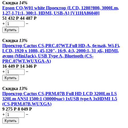
Скидка
14%
Epson CO-W01 white Проектор {LCD, 1280?800, 3000Lm,
1,27-1,71:1, 300:1, HDMI, USB-A} [V11HA86040]
51 432
Р
44 487
Р
+
−
Купить
Скидка
13%
Проектор Cactus CS-PRC.07WT.Full HD-A, белый, Wi-Fi,
LCD, 1920 x 1080, 45-120", 16:9, 4:3, 2000:1, 31 дБ, HDMI,
аудио (MiniJack), USB Type A, Bluetooth (CS-
PRC.07WT.WUXGA-A)
16 449
Р
14 346
Р
+
−
Купить
Скидка
13%
Проектор Cactus CS-PRM.07B Full HD LCD 3200Lm LS
320Lm ANSI 1500:1 (30000час) 1xUSB typeA 3xHDMI 1.5
(CS-PRM.07B.WUXGA)
9 275
Р
8 049
Р
+
−
Купить