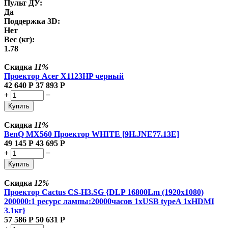
Пульт ДУ:
Да
Поддержка 3D:
Нет
Вес (кг):
1.78
Скидка
11%
Проектор Acer X1123HP черный
42 640
Р
37 893
Р
+
−
Купить
Скидка
11%
BenQ MX560 Проектор WHITE [9H.JNE77.13E]
49 145
Р
43 695
Р
+
−
Купить
Скидка
12%
Проектор Cactus CS-H3.SG {DLP 16800Lm (1920x1080)
200000:1 ресурс лампы:20000часов 1xUSB typeA 1xHDMI
3.1кг}
57 586
Р
50 631
Р