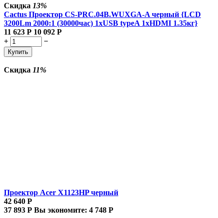
Скидка
13%
Cactus Проектор CS-PRC.04B.WUXGA-A черный {LCD
3200Lm 2000:1 (30000час) 1xUSB typeA 1xHDMI 1.35кг}
11 623
Р
10 092
Р
+
−
Купить
Скидка
11%
Проектор Acer X1123HP черный
42 640
Р
37 893
Р
Вы экономите:
4 748
Р