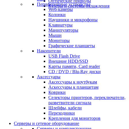
Оптические приводы
Периферийные устройства
Кулеры и системы охлаждения
Web-камеры
Колонки
Наушники и микрофоны
Клавиатуры
Манипуляторы
Мыши
Мониторы
Графические планшеты
Накопители
USB Flash Drive
Внешние HDD/SSD
Карты памяти, Card reader
CD / DVD / Blu-Ray диски
Аксессуары
Аксессуары к ноутбукам
Аскессуары к планшетам
Коврики
Селекторы принтеров, переключатели,
разветвители сигнала
Шлейфы, кабели
Переходники
Крепления для мониторов
Серверы и сетевое оборудование
Серверы и комплектующие