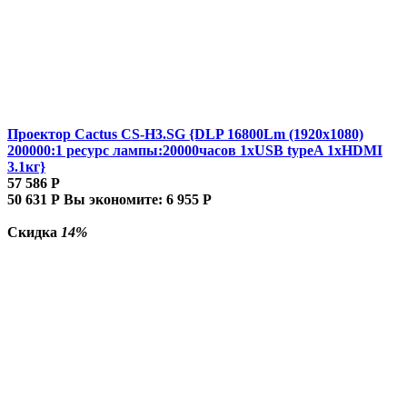
Проектор Cactus CS-H3.SG {DLP 16800Lm (1920x1080)
200000:1 ресурс лампы:20000часов 1xUSB typeA 1xHDMI
3.1кг}
57 586
Р
50 631
Р
Вы экономите:
6 955
Р
Скидка
14%