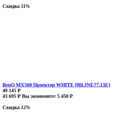
Скидка
11%
BenQ MX560 Проектор WHITE [9H.JNE77.13E]
49 145
Р
43 695
Р
Вы экономите:
5 450
Р
Скидка
12%