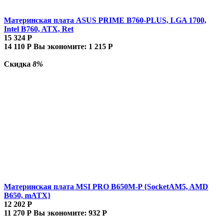
Материнская плата ASUS PRIME B760-PLUS, LGA 1700,
Intel B760, ATX, Ret
15 324
Р
14 110
Р
Вы экономите:
1 215
Р
Скидка
8%
Материнская плата MSI PRO B650M-P {SocketAM5, AMD
B650, mATX}
12 202
Р
11 270
Р
Вы экономите:
932
Р