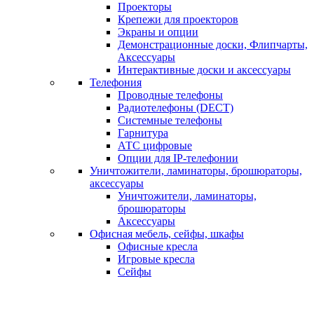
Проекторы
Крепежи для проекторов
Экраны и опции
Демонстрационные доски, Флипчарты,
Аксессуары
Интерактивные доски и аксессуары
Телефония
Проводные телефоны
Радиотелефоны (DECT)
Системные телефоны
Гарнитура
АТС цифровые
Опции для IP-телефонии
Уничтожители, ламинаторы, брошюраторы,
аксессуары
Уничтожители, ламинаторы,
брошюраторы
Аксессуары
Офисная мебель, сейфы, шкафы
Офисные кресла
Игровые кресла
Сейфы