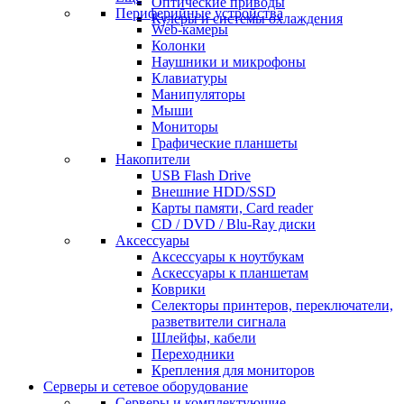
Оптические приводы
Периферийные устройства
Кулеры и системы охлаждения
Web-камеры
Колонки
Наушники и микрофоны
Клавиатуры
Манипуляторы
Мыши
Мониторы
Графические планшеты
Накопители
USB Flash Drive
Внешние HDD/SSD
Карты памяти, Card reader
CD / DVD / Blu-Ray диски
Аксессуары
Аксессуары к ноутбукам
Аскессуары к планшетам
Коврики
Селекторы принтеров, переключатели,
разветвители сигнала
Шлейфы, кабели
Переходники
Крепления для мониторов
Серверы и сетевое оборудование
Серверы и комплектующие