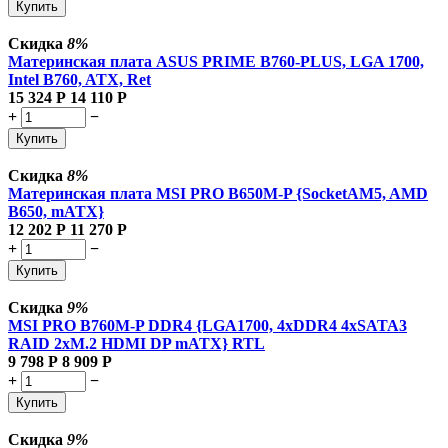
Купить
Скидка
8%
Материнская плата ASUS PRIME B760-PLUS, LGA 1700,
Intel B760, ATX, Ret
15 324
Р
14 110
Р
+
−
Купить
Скидка
8%
Материнская плата MSI PRO B650M-P {SocketAM5, AMD
B650, mATX}
12 202
Р
11 270
Р
+
−
Купить
Скидка
9%
MSI PRO B760M-P DDR4 {LGA1700, 4xDDR4 4xSATA3
RAID 2xM.2 HDMI DP mATX} RTL
9 798
Р
8 909
Р
+
−
Купить
Скидка
9%