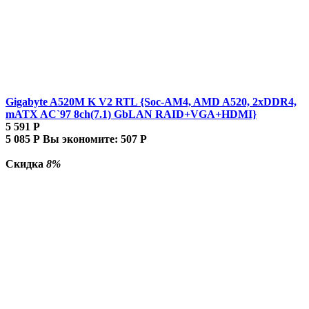
Gigabyte A520M K V2 RTL {Soc-AM4, AMD A520, 2xDDR4,
mATX AC`97 8ch(7.1) GbLAN RAID+VGA+HDMI}
5 591
Р
5 085
Р
Вы экономите:
507
Р
Скидка
8%