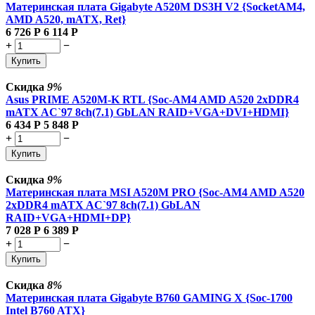
Материнская плата Gigabyte A520M DS3H V2 {SocketAM4,
AMD A520, mATX, Ret}
6 726
Р
6 114
Р
+
−
Купить
Скидка
9%
Asus PRIME A520M-K RTL {Soc-AM4 AMD A520 2xDDR4
mATX AC`97 8ch(7.1) GbLAN RAID+VGA+DVI+HDMI}
6 434
Р
5 848
Р
+
−
Купить
Скидка
9%
Материнская плата MSI A520M PRO {Soc-AM4 AMD A520
2xDDR4 mATX AC`97 8ch(7.1) GbLAN
RAID+VGA+HDMI+DP}
7 028
Р
6 389
Р
+
−
Купить
Скидка
8%
Материнская плата Gigabyte B760 GAMING X {Soc-1700
Intel B760 ATX}