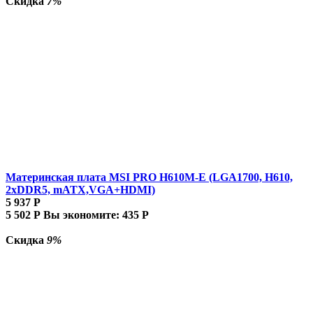
Скидка
7%
Материнская плата MSI PRO H610M-E (LGA1700, H610,
2xDDR5, mATX,VGA+HDMI)
5 937
Р
5 502
Р
Вы экономите:
435
Р
Скидка
9%