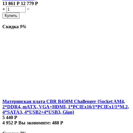
13 861
Р
12 779
Р
+
−
Купить
Скидка
9%
Материнская плата CBR B450M Challenger {Socket AM4,
2*DDR4, mATX, VGA+HDMI, 1*PCIEx16/1*PCIEx1/1*M.2,
4*SATA3, 4*USB2+4*USB3, Glan}
5 440
Р
4 952
Р
Вы экономите:
488
Р