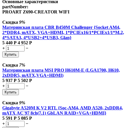
Основные характеристики
partNumber:
PROART Z690-CREATOR WIFI
Скидка
9%
Материнская плата CBR B450M Challenger {Socket AM4,
2*DDR4, mATX, VGA+HDMI, 1*PCIEx16/1*PCIEx1/1*M.2,
4*SATA3, 4*USB2+4*USB3, Glan}
5 440
Р
4 952
Р
+
−
Купить
Скидка
7%
Материнская плата MSI PRO H610M-E (LGA1700, H610,
2xDDR5, mATX,VGA+HDMI)
5 937
Р
5 502
Р
+
−
Купить
Скидка
9%
Gigabyte A520M K V2 RTL {Soc-AM4, AMD A520, 2xDDR4,
mATX AC`97 8ch(7.1) GbLAN RAID+VGA+HDMI}
5 591
Р
5 085
Р
+
−