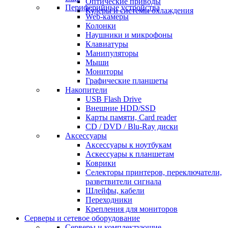
Оптические приводы
Периферийные устройства
Кулеры и системы охлаждения
Web-камеры
Колонки
Наушники и микрофоны
Клавиатуры
Манипуляторы
Мыши
Мониторы
Графические планшеты
Накопители
USB Flash Drive
Внешние HDD/SSD
Карты памяти, Card reader
CD / DVD / Blu-Ray диски
Аксессуары
Аксессуары к ноутбукам
Аскессуары к планшетам
Коврики
Селекторы принтеров, переключатели,
разветвители сигнала
Шлейфы, кабели
Переходники
Крепления для мониторов
Серверы и сетевое оборудование
Серверы и комплектующие