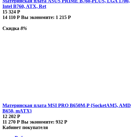
Материнская плата ASUS PRIME B760-PLUS, LGA 1700,
Intel B760, ATX, Ret
15 324
Р
14 110
Р
Вы экономите:
1 215
Р
Скидка
8%
Материнская плата MSI PRO B650M-P {SocketAM5, AMD
B650, mATX}
12 202
Р
11 270
Р
Вы экономите:
932
Р
Кабинет покупателя