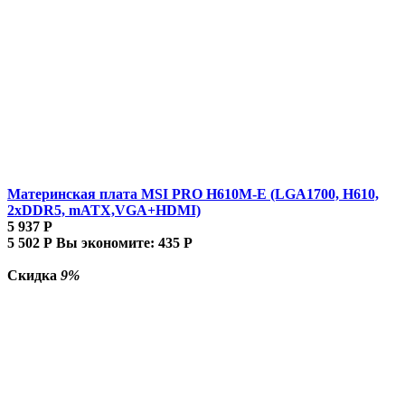
Материнская плата MSI PRO H610M-E (LGA1700, H610,
2xDDR5, mATX,VGA+HDMI)
5 937
Р
5 502
Р
Вы экономите:
435
Р
Скидка
9%