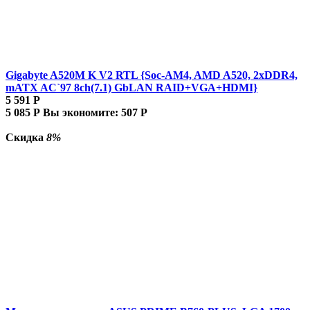
Gigabyte A520M K V2 RTL {Soc-AM4, AMD A520, 2xDDR4,
mATX AC`97 8ch(7.1) GbLAN RAID+VGA+HDMI}
5 591
Р
5 085
Р
Вы экономите:
507
Р
Скидка
8%