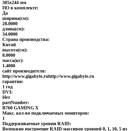
305х244 мм
ПО в комплекте:
Да
ширина(см):
28.0000
длина(см):
34.0000
Страна производства:
Китай
высота(см):
8.0000
масса(кг):
1.4000
сайт производителя:
http://www.gigabyte.ruhttp://www.gigabyte.ru
гарантия:
1 год
DVI:
Нет
partNumber:
B760 GAMING X
Макс. кол-во подключаемых мониторов:
1
Поддерживаемые уровни RAID:
Возможно построение RAID массивов уровней 0, 1, 10, 5 из