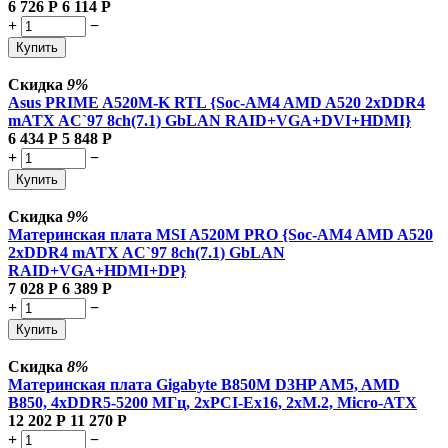
6 726
Р
6 114
Р
+
−
Купить
Скидка
9%
Asus PRIME A520M-K RTL {Soc-AM4 AMD A520 2xDDR4
mATX AC`97 8ch(7.1) GbLAN RAID+VGA+DVI+HDMI}
6 434
Р
5 848
Р
+
−
Купить
Скидка
9%
Материнская плата MSI A520M PRO {Soc-AM4 AMD A520
2xDDR4 mATX AC`97 8ch(7.1) GbLAN
RAID+VGA+HDMI+DP}
7 028
Р
6 389
Р
+
−
Купить
Скидка
8%
Материнская плата Gigabyte B850M D3HP AM5, AMD
B850, 4xDDR5-5200 МГц, 2xPCI-Ex16, 2xM.2, Micro-ATX
12 202
Р
11 270
Р
+
−