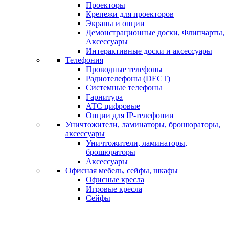
Проекторы
Крепежи для проекторов
Экраны и опции
Демонстрационные доски, Флипчарты,
Аксессуары
Интерактивные доски и аксессуары
Телефония
Проводные телефоны
Радиотелефоны (DECT)
Системные телефоны
Гарнитура
АТС цифровые
Опции для IP-телефонии
Уничтожители, ламинаторы, брошюраторы,
аксессуары
Уничтожители, ламинаторы,
брошюраторы
Аксессуары
Офисная мебель, сейфы, шкафы
Офисные кресла
Игровые кресла
Сейфы