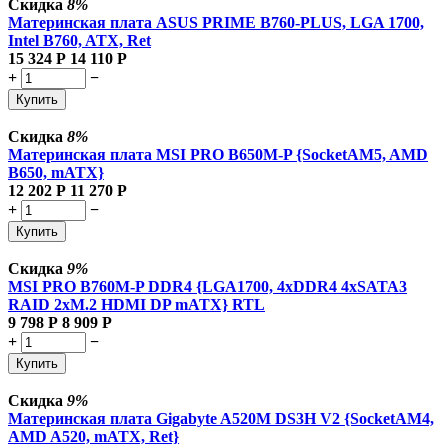
Скидка
8%
Материнская плата ASUS PRIME B760-PLUS, LGA 1700,
Intel B760, ATX, Ret
15 324
Р
14 110
Р
+
−
Купить
Скидка
8%
Материнская плата MSI PRO B650M-P {SocketAM5, AMD
B650, mATX}
12 202
Р
11 270
Р
+
−
Купить
Скидка
9%
MSI PRO B760M-P DDR4 {LGA1700, 4xDDR4 4xSATA3
RAID 2xM.2 HDMI DP mATX} RTL
9 798
Р
8 909
Р
+
−
Купить
Скидка
9%
Материнская плата Gigabyte A520M DS3H V2 {SocketAM4,
AMD A520, mATX, Ret}