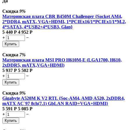
Да
Скидка
9%
Материнская плата CBR B450M Challenger {Socket AM4,
2*DDR4, mATX, VGA+HDMI, 1*PCIEx16/1*PCIEx1/1*M.2,
4*SATA3, 4*USB2+4*USB3, Glan}
5 440
Р
4 952
Р
+
−
Купить
Скидка
7%
Материнская плата MSI PRO H610M-E (LGA1700, H610,
2xDDR5, mATX,VGA+HDMI)
5 937
Р
5 502
Р
+
−
Купить
Скидка
9%
Gigabyte A520M K V2 RTL {Soc-AM4, AMD A520, 2xDDR4,
mATX AC`97 8ch(7.1) GbLAN RAID+VGA+HDMI}
5 591
Р
5 085
Р
+
−
Купить