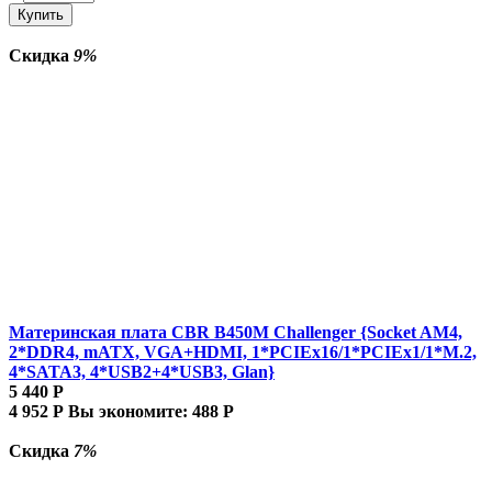
Купить
Скидка
9%
Материнская плата CBR B450M Challenger {Socket AM4,
2*DDR4, mATX, VGA+HDMI, 1*PCIEx16/1*PCIEx1/1*M.2,
4*SATA3, 4*USB2+4*USB3, Glan}
5 440
Р
4 952
Р
Вы экономите:
488
Р
Скидка
7%