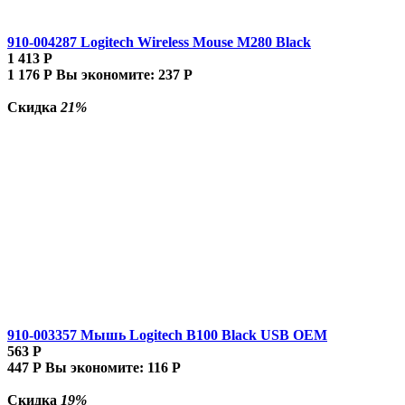
910-004287 Logitech Wireless Mouse M280 Black
1 413
Р
1 176
Р
Вы экономите:
237
Р
Скидка
21%
910-003357 Мышь Logitech B100 Black USB OEM
563
Р
447
Р
Вы экономите:
116
Р
Скидка
19%