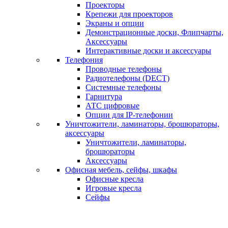
Проекторы
Крепежи для проекторов
Экраны и опции
Демонстрационные доски, Флипчарты,
Аксессуары
Интерактивные доски и аксессуары
Телефония
Проводные телефоны
Радиотелефоны (DECT)
Системные телефоны
Гарнитура
АТС цифровые
Опции для IP-телефонии
Уничтожители, ламинаторы, брошюраторы,
аксессуары
Уничтожители, ламинаторы,
брошюраторы
Аксессуары
Офисная мебель, сейфы, шкафы
Офисные кресла
Игровые кресла
Сейфы