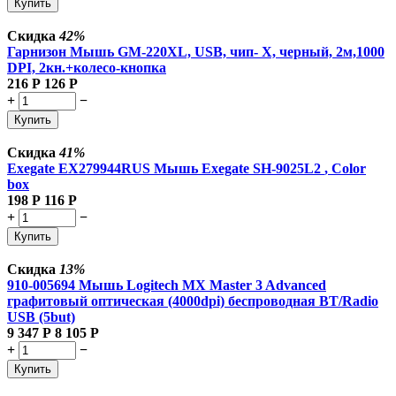
Купить
Скидка
42%
Гарнизон Мышь GM-220XL, USB, чип- Х, черный, 2м,1000
DPI, 2кн.+колесо-кнопка
216
Р
126
Р
+
−
Купить
Скидка
41%
Exegate EX279944RUS Мышь Exegate SH-9025L2
, Color
box
198
Р
116
Р
+
−
Купить
Скидка
13%
910-005694 Мышь Logitech MX Master 3 Advanced
графитовый оптическая (4000dpi) беспроводная BT/Radio
USB (5but)
9 347
Р
8 105
Р
+
−
Купить