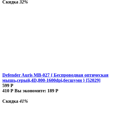
Скидка
32%
Defender Auris MB-027 { Беспроводная оптическая
мышь,серый,4D,800-1600dpi,бесшумн } [52029]
599
Р
410
Р
Вы экономите:
189
Р
Скидка
41%