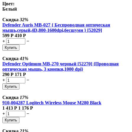
Цвет:
Белый
Скидка
32%
Defender Auris MB-027 { Беспроводная оптическая
мышь,серый,4D,800-1600dpi,бесшумн } [52029]
599
Р
410
Р
+
−
Купить
Скидка
41%
Defender Optimum MB-270 черный [52270] {Проводная
оптическая мышь, 3 кнопки,1000 dpi}
290
Р
171
Р
+
−
Купить
Скидка
17%
910-004287 Logitech Wireless Mouse M280 Black
1 413
Р
1 176
Р
+
−
Купить
Скидка
21%