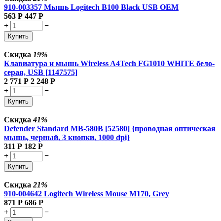
910-003357 Мышь Logitech B100 Black USB OEM
563
Р
447
Р
+
−
Купить
Скидка
19%
Клавиатура и мышь Wireless A4Tech FG1010 WHITE бело-
серая, USB [1147575]
2 771
Р
2 248
Р
+
−
Купить
Скидка
41%
Defender Standard MB-580B [52580] {проводная оптическая
мышь, черный, 3 кнопки, 1000 dpi}
311
Р
182
Р
+
−
Купить
Скидка
21%
910-004642 Logitech Wireless Mouse M170, Grey
871
Р
686
Р
+
−