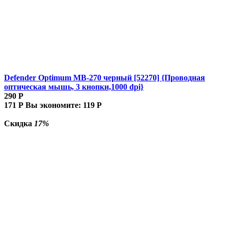
Defender Optimum MB-270 черный [52270] {Проводная
оптическая мышь, 3 кнопки,1000 dpi}
290
Р
171
Р
Вы экономите:
119
Р
Скидка
17%