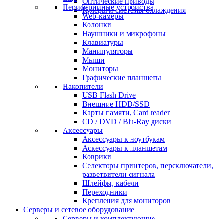
Оптические приводы
Периферийные устройства
Кулеры и системы охлаждения
Web-камеры
Колонки
Наушники и микрофоны
Клавиатуры
Манипуляторы
Мыши
Мониторы
Графические планшеты
Накопители
USB Flash Drive
Внешние HDD/SSD
Карты памяти, Card reader
CD / DVD / Blu-Ray диски
Аксессуары
Аксессуары к ноутбукам
Аскессуары к планшетам
Коврики
Селекторы принтеров, переключатели,
разветвители сигнала
Шлейфы, кабели
Переходники
Крепления для мониторов
Серверы и сетевое оборудование
Серверы и комплектующие