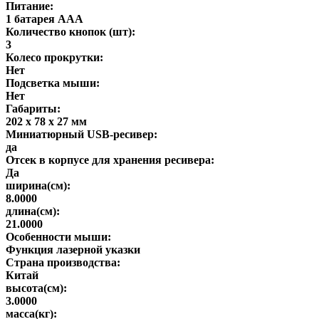
Питание:
1 батарея ААА
Количество кнопок (шт):
3
Колесо прокрутки:
Нет
Подсветка мыши:
Нет
Габариты:
202 х 78 х 27 мм
Миниатюрный USB-ресивер:
да
Отсек в корпусе для хранения ресивера:
Да
ширина(см):
8.0000
длина(см):
21.0000
Особенности мыши:
Функция лазерной указки
Страна производства:
Китай
высота(см):
3.0000
масса(кг):