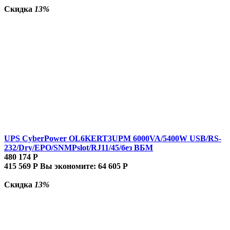
Скидка
13%
UPS CyberPower OL6KERT3UPM 6000VA/5400W USB/RS-
232/Dry/EPO/SNMPslot/RJ11/45/без ВБМ
480 174
Р
415 569
Р
Вы экономите:
64 605
Р
Скидка
13%