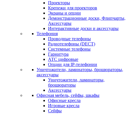
Проекторы
Крепежи для проекторов
Экраны и опции
Демонстрационные доски, Флипчарты,
Аксессуары
Интерактивные доски и аксессуары
Телефония
Проводные телефоны
Радиотелефоны (DECT)
Системные телефоны
Гарнитура
АТС цифровые
Опции для IP-телефонии
Уничтожители, ламинаторы, брошюраторы,
аксессуары
Уничтожители, ламинаторы,
брошюраторы
Аксессуары
Офисная мебель, сейфы, шкафы
Офисные кресла
Игровые кресла
Сейфы