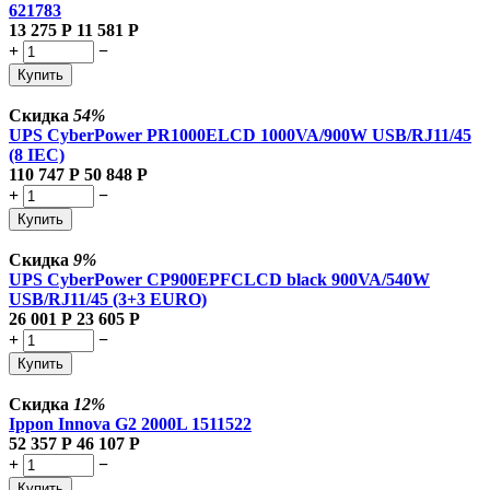
621783
13 275
Р
11 581
Р
+
−
Купить
Скидка
54%
UPS CyberPower PR1000ELCD 1000VA/900W USB/RJ11/45
(8 IEC)
110 747
Р
50 848
Р
+
−
Купить
Скидка
9%
UPS CyberPower CP900EPFCLCD black 900VA/540W
USB/RJ11/45 (3+3 EURO)
26 001
Р
23 605
Р
+
−
Купить
Скидка
12%
Ippon Innova G2 2000L 1511522
52 357
Р
46 107
Р
+
−
Купить