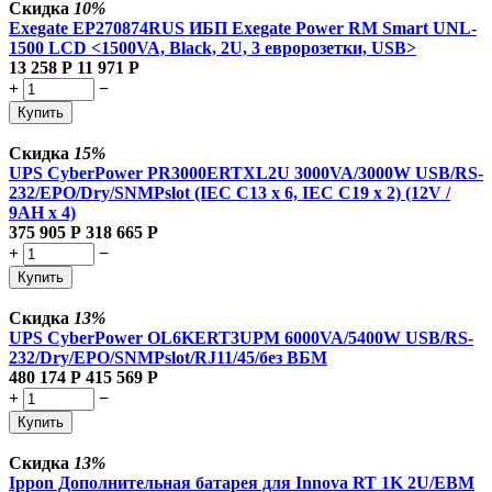
Скидка
10%
Exegate EP270874RUS ИБП Exegate Power RM Smart UNL-
1500 LCD <1500VA, Black, 2U, 3 евророзетки, USB>
13 258
Р
11 971
Р
+
−
Купить
Скидка
15%
UPS CyberPower PR3000ERTXL2U 3000VA/3000W USB/RS-
232/EPO/Dry/SNMPslot (IEC C13 x 6, IEC C19 x 2) (12V /
9AH х 4)
375 905
Р
318 665
Р
+
−
Купить
Скидка
13%
UPS CyberPower OL6KERT3UPM 6000VA/5400W USB/RS-
232/Dry/EPO/SNMPslot/RJ11/45/без ВБМ
480 174
Р
415 569
Р
+
−
Купить
Скидка
13%
Ippon Дополнительная батарея для Innova RT 1K 2U/EBM