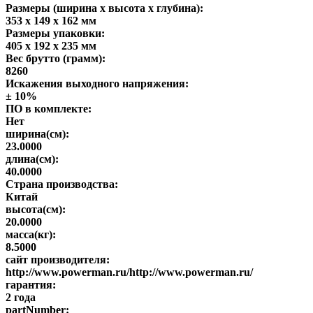
Размеры (ширина x высота x глубина):
353 х 149 х 162 мм
Размеры упаковки:
405 х 192 х 235 мм
Вес брутто (грамм):
8260
Искажения выходного напряжения:
± 10%
ПО в комплекте:
Нет
ширина(см):
23.0000
длина(см):
40.0000
Страна производства:
Китай
высота(см):
20.0000
масса(кг):
8.5000
сайт производителя:
http://www.powerman.ru/http://www.powerman.ru/
гарантия:
2 года
partNumber: