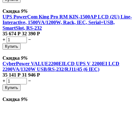
Скидка
9%
UPS PowerCom King Pro RM KIN-1500AP LCD (2U) Line-
Interactive, 1500VA/1200W, Rack, IEC, Serial+USB,
SmartSlot, RS-232
35 674
Р
32 390
Р
+
−
Купить
Скидка
9%
CyberPower VALUE2200EILCD UPS V 2200EI LCD
2200VA/1320W USB/RS-232/RJ11/45 (6 IEC)
35 141
Р
31 946
Р
+
−
Купить
Скидка
9%