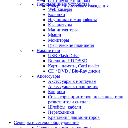
Оптические приводы
Периферийные устройства
Кулеры и системы охлаждения
Web-камеры
Колонки
Наушники и микрофоны
Клавиатуры
Манипуляторы
Мыши
Мониторы
Графические планшеты
Накопители
USB Flash Drive
Внешние HDD/SSD
Карты памяти, Card reader
CD / DVD / Blu-Ray диски
Аксессуары
Аксессуары к ноутбукам
Аскессуары к планшетам
Коврики
Селекторы принтеров, переключатели,
разветвители сигнала
Шлейфы, кабели
Переходники
Крепления для мониторов
Серверы и сетевое оборудование
Серверы и комплектующие