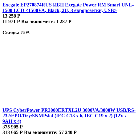
Exegate EP270874RUS ИБП Exegate Power RM Smart UNL-
1500 LCD <1500VA, Black, 2U, 3 евророзетки, USB>
13 258
Р
11 971
Р
Вы экономите:
1 287
Р
Скидка
15%
UPS CyberPower PR3000ERTXL2U 3000VA/3000W USB/RS-
232/EPO/Dry/SNMPslot (IEC C13 x 6, IEC C19 x 2) (12V /
9AH х 4)
375 905
Р
318 665
Р
Вы экономите:
57 240
Р