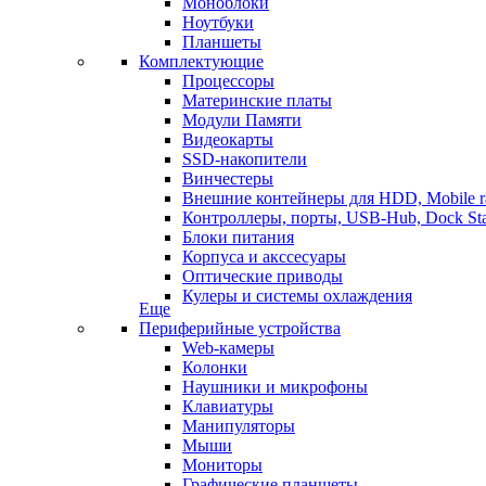
Моноблоки
Ноутбуки
Планшеты
Комплектующие
Процессоры
Материнские платы
Модули Памяти
Видеокарты
SSD-накопители
Винчестеры
Внешние контейнеры для HDD, Mobile r
Контроллеры, порты, USB-Hub, Dock Sta
Блоки питания
Корпуса и акссесуары
Оптические приводы
Кулеры и системы охлаждения
Еще
Периферийные устройства
Web-камеры
Колонки
Наушники и микрофоны
Клавиатуры
Манипуляторы
Мыши
Мониторы
Графические планшеты