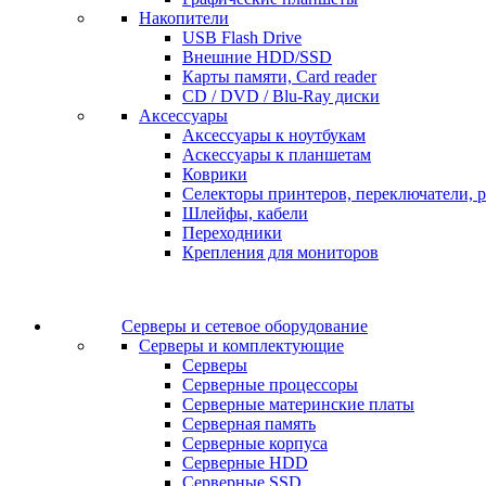
Накопители
USB Flash Drive
Внешние HDD/SSD
Карты памяти, Card reader
CD / DVD / Blu-Ray диски
Аксессуары
Аксессуары к ноутбукам
Аскессуары к планшетам
Коврики
Селекторы принтеров, переключатели, р
Шлейфы, кабели
Переходники
Крепления для мониторов
Серверы и сетевое оборудование
Серверы и комплектующие
Серверы
Серверные процессоры
Серверные материнские платы
Серверная память
Серверные корпуса
Серверные HDD
Серверные SSD