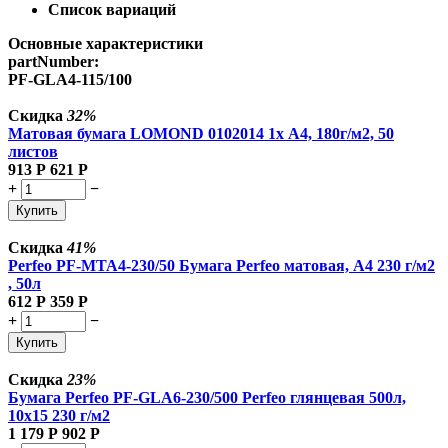
Список вариаций
Основные характеристики
partNumber:
PF-GLA4-115/100
Скидка
32%
Матовая бумага LOMOND 0102014 1х A4, 180г/м2, 50
листов
913
Р
621
Р
+
−
Купить
Скидка
41%
Perfeo PF-MTA4-230/50 Бумага Perfeo матовая, А4 230 г/м2
, 50л
612
Р
359
Р
+
−
Купить
Скидка
23%
Бумага Perfeo PF-GLA6-230/500 Perfeo глянцевая 500л,
10х15 230 г/м2
1 179
Р
902
Р