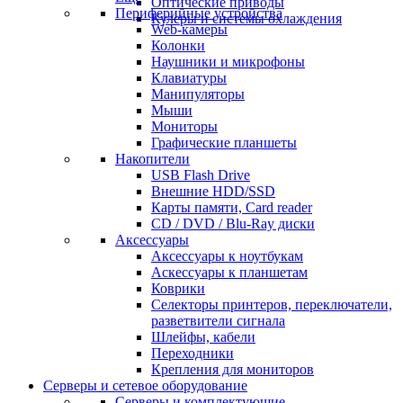
Оптические приводы
Периферийные устройства
Кулеры и системы охлаждения
Web-камеры
Колонки
Наушники и микрофоны
Клавиатуры
Манипуляторы
Мыши
Мониторы
Графические планшеты
Накопители
USB Flash Drive
Внешние HDD/SSD
Карты памяти, Card reader
CD / DVD / Blu-Ray диски
Аксессуары
Аксессуары к ноутбукам
Аскессуары к планшетам
Коврики
Селекторы принтеров, переключатели,
разветвители сигнала
Шлейфы, кабели
Переходники
Крепления для мониторов
Серверы и сетевое оборудование
Серверы и комплектующие