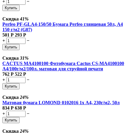
+
−
Купить
Скидка
41%
Perfeo PF-GLA4-150/50 Бумага Perfeo глянцевая 50л, А4
150 г/м2 (G07)
501
Р
293
Р
+
−
Купить
Скидка
31%
CACTUS MA4100100 Фотобумага Cactus CS-MA4100100
A4/100г/м2/100л. матовая для струйной печати
762
Р
522
Р
+
−
Купить
Скидка
24%
Матовая бумага LOMOND 0102016 1х А4, 230г/м2, 50л
834
Р
638
Р
+
−
Купить
Скидка
24%