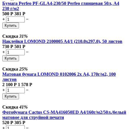
Бумага Perfeo PF-GLA4-230/50 Perfeo глянцевая 50л, А4
230 г/м2
500
Р
381
Р
+
−
Купить
Скидка
31%
Наклейки LOMOND 2100005 A4/1 (210.0х297.0), 50 листов
730
Р
501
Р
+
−
Купить
Скидка
25%
Матовая бумага LOMOND 0102006 2х A4, 170г/м2, 100
листов
2 100
Р
1 578
Р
+
−
Купить
Скидка
41%
Фотобумага Cactus CS-MA416050ED A4/160г/м2/50л./белый
матовое для струйной печати
520
Р
305
Р
+
−