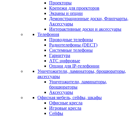
Проекторы
Крепежи для проекторов
Экраны и опции
Демонстрационные доски, Флипчарты,
Аксессуары
Интерактивные доски и аксессуары
Телефония
Проводные телефоны
Радиотелефоны (DECT)
Системные телефоны
Гарнитура
АТС цифровые
Опции для IP-телефонии
Уничтожители, ламинаторы, брошюраторы,
аксессуары
Уничтожители, ламинаторы,
брошюраторы
Аксессуары
Офисная мебель, сейфы, шкафы
Офисные кресла
Игровые кресла
Сейфы