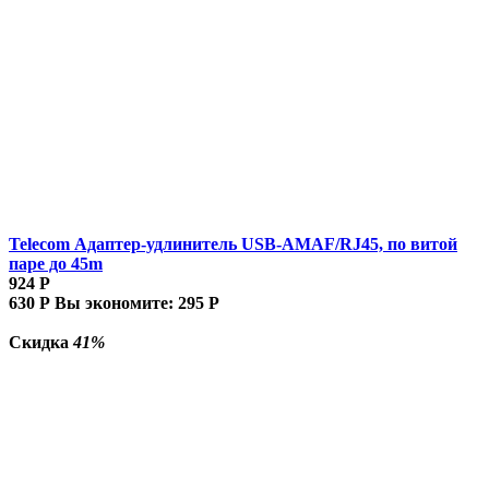
Telecom Адаптер-удлинитель USB-AMAF/RJ45, по витой
паре до 45m
924
Р
630
Р
Вы экономите:
295
Р
Скидка
41%