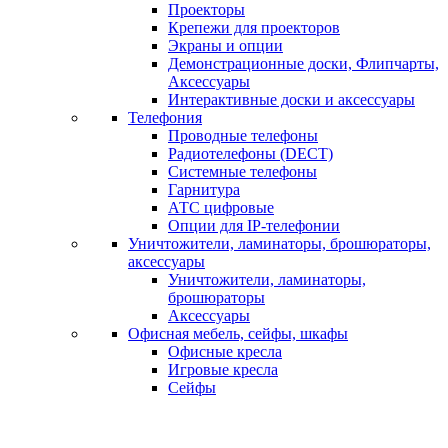
Проекторы
Крепежи для проекторов
Экраны и опции
Демонстрационные доски, Флипчарты,
Аксессуары
Интерактивные доски и аксессуары
Телефония
Проводные телефоны
Радиотелефоны (DECT)
Системные телефоны
Гарнитура
АТС цифровые
Опции для IP-телефонии
Уничтожители, ламинаторы, брошюраторы,
аксессуары
Уничтожители, ламинаторы,
брошюраторы
Аксессуары
Офисная мебель, сейфы, шкафы
Офисные кресла
Игровые кресла
Сейфы