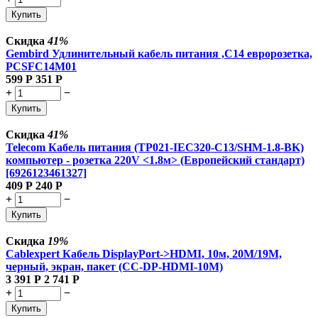
Купить
Скидка
41%
Gembird Удлинительный кабель питания ,C14 евророзетка,
PCSFC14M01
599
Р
351
Р
+
−
Купить
Скидка
41%
Telecom Кабель питания (TP021-IEC320-C13/SHM-1.8-BK)
компьютер - розетка 220V <1.8м> (Европейский стандарт)
[6926123461327]
409
Р
240
Р
+
−
Купить
Скидка
19%
Cablexpert Кабель DisplayPort->HDMI, 10м, 20M/19M,
черный, экран, пакет (CC-DP-HDMI-10M)
3 391
Р
2 741
Р
+
−
Купить