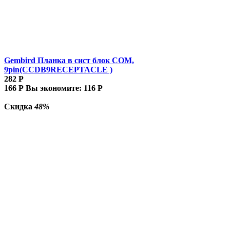
Gembird Планка в сист блок COM,
9pin(CCDB9RECEPTACLE )
282
Р
166
Р
Вы экономите:
116
Р
Скидка
48%