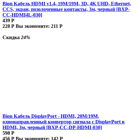
Bion Кабель HDMI v1.4, 19M/19M, 3D, 4K UHD, Ethernet,
CCS, экран, позолоченные контакты, 3м, черный [BXP-
CC-HDMI4L-030]
439
Р
228
Р
Вы экономите:
211
Р
Скидка
24%
Bion Кабель DisplayPort - HDMI, 20M/19M,
однонаправленный конвертор сигнала с DisplayPort в
HDMI, 3м, черный [BXP-CC-DP-HDMI-030]
598
Р
456
Р
Вы экономите:
142
Р