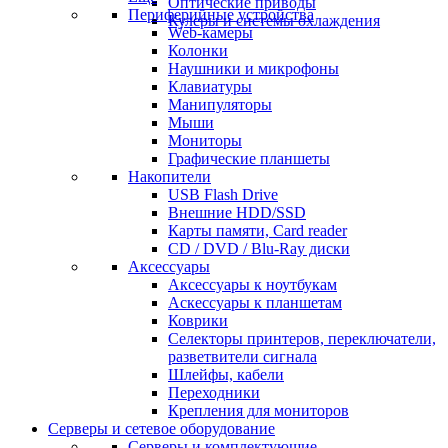
Оптические приводы
Периферийные устройства
Кулеры и системы охлаждения
Web-камеры
Колонки
Наушники и микрофоны
Клавиатуры
Манипуляторы
Мыши
Мониторы
Графические планшеты
Накопители
USB Flash Drive
Внешние HDD/SSD
Карты памяти, Card reader
CD / DVD / Blu-Ray диски
Аксессуары
Аксессуары к ноутбукам
Аскессуары к планшетам
Коврики
Селекторы принтеров, переключатели,
разветвители сигнала
Шлейфы, кабели
Переходники
Крепления для мониторов
Серверы и сетевое оборудование
Серверы и комплектующие