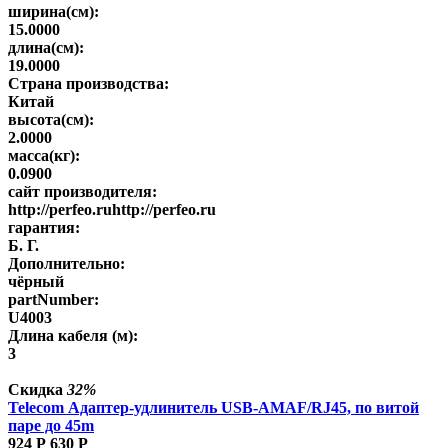
ширина(см):
15.0000
длина(см):
19.0000
Страна производства:
Китай
высота(см):
2.0000
масса(кг):
0.0900
сайт производителя:
http://perfeo.ruhttp://perfeo.ru
гарантия:
Б. Г.
Дополнительно:
чёрный
partNumber:
U4003
Длина кабеля (м):
3
Скидка
32%
Telecom Адаптер-удлинитель USB-AMAF/RJ45, по витой
паре до 45m
924
Р
630
Р