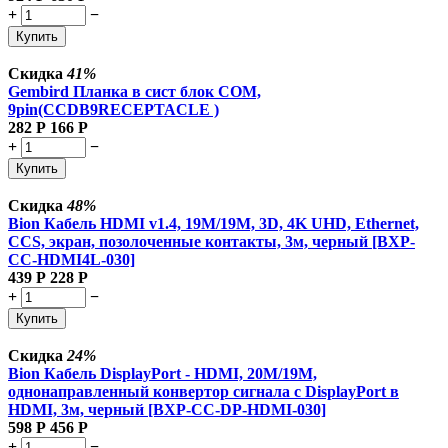
+
−
Купить
Скидка
41%
Gembird Планка в сист блок COM,
9pin(CCDB9RECEPTACLE )
282
Р
166
Р
+
−
Купить
Скидка
48%
Bion Кабель HDMI v1.4, 19M/19M, 3D, 4K UHD, Ethernet,
CCS, экран, позолоченные контакты, 3м, черный [BXP-
CC-HDMI4L-030]
439
Р
228
Р
+
−
Купить
Скидка
24%
Bion Кабель DisplayPort - HDMI, 20M/19M,
однонаправленный конвертор сигнала с DisplayPort в
HDMI, 3м, черный [BXP-CC-DP-HDMI-030]
598
Р
456
Р
+
−