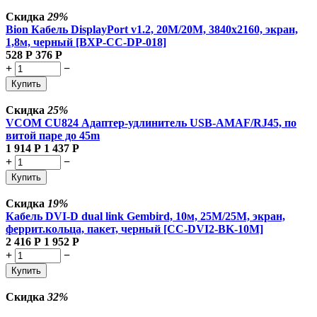
Скидка
29%
Bion Кабель DisplayPort v1.2, 20M/20M, 3840x2160, экран,
1,8м, черный [BXP-CC-DP-018]
528
Р
376
Р
+
−
Купить
Скидка
25%
VCOM CU824 Адаптер-удлинитель USB-AMAF/RJ45, по
витой паре до 45m
1 914
Р
1 437
Р
+
−
Купить
Скидка
19%
Кабель DVI-D dual link Gembird, 10м, 25M/25M, экран,
феррит.кольца, пакет, черный [CC-DVI2-BK-10M]
2 416
Р
1 952
Р
+
−
Купить
Скидка
32%