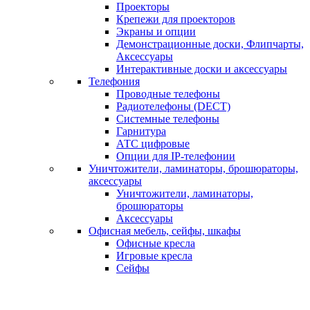
Проекторы
Крепежи для проекторов
Экраны и опции
Демонстрационные доски, Флипчарты,
Аксессуары
Интерактивные доски и аксессуары
Телефония
Проводные телефоны
Радиотелефоны (DECT)
Системные телефоны
Гарнитура
АТС цифровые
Опции для IP-телефонии
Уничтожители, ламинаторы, брошюраторы,
аксессуары
Уничтожители, ламинаторы,
брошюраторы
Аксессуары
Офисная мебель, сейфы, шкафы
Офисные кресла
Игровые кресла
Сейфы