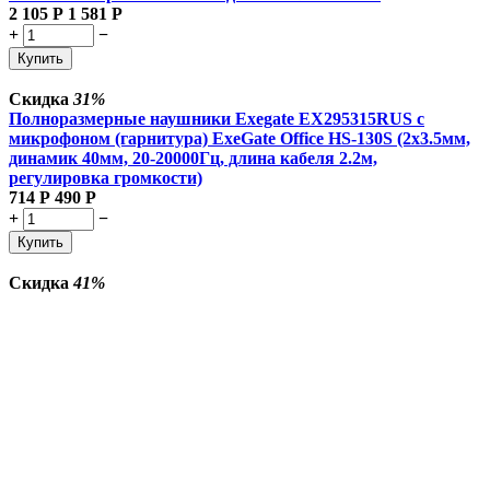
2 105
Р
1 581
Р
+
−
Купить
Скидка
31%
Полноразмерные наушники Exegate EX295315RUS с
микрофоном (гарнитура) ExeGate Office HS-130S (2x3.5мм,
динамик 40мм, 20-20000Гц, длина кабеля 2.2м,
регулировка громкости)
714
Р
490
Р
+
−
Купить
Скидка
41%