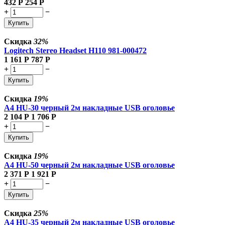
432
Р
254
Р
+
−
Купить
Скидка
32%
Logitech Stereo Headset H110 981-000472
1 161
Р
787
Р
+
−
Купить
Скидка
19%
A4 HU-30 черный 2м накладные USB оголовье
2 104
Р
1 706
Р
+
−
Купить
Скидка
19%
A4 HU-50 черный 2м накладные USB оголовье
2 371
Р
1 921
Р
+
−
Купить
Скидка
25%
A4 HU-35 черный 2м накладные USB оголовье