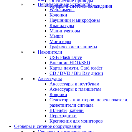
Оптические приводы
Периферийные устройства
Кулеры и системы охлаждения
Web-камеры
Колонки
Наушники и микрофоны
Клавиатуры
Манипуляторы
Мыши
Мониторы
Графические планшеты
Накопители
USB Flash Drive
Внешние HDD/SSD
Карты памяти, Card reader
CD / DVD / Blu-Ray диски
Аксессуары
Аксессуары к ноутбукам
Аскессуары к планшетам
Коврики
Селекторы принтеров, переключатели,
разветвители сигнала
Шлейфы, кабели
Переходники
Крепления для мониторов
Серверы и сетевое оборудование
Серверы и комплектующие