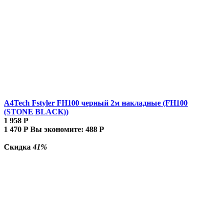
A4Tech Fstyler FH100 черный 2м накладные (FH100
(STONE BLACK))
1 958
Р
1 470
Р
Вы экономите:
488
Р
Скидка
41%