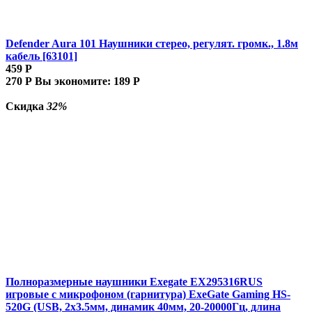
Defender Aura 101 Наушники стерео, регулят. громк., 1.8м
кабель [63101]
459
Р
270
Р
Вы экономите:
189
Р
Скидка
32%
Полноразмерные наушники Exegate EX295316RUS
игровые с микрофоном (гарнитура) ExeGate Gaming HS-
520G (USB, 2x3.5мм, динамик 40мм, 20-20000Гц, длина