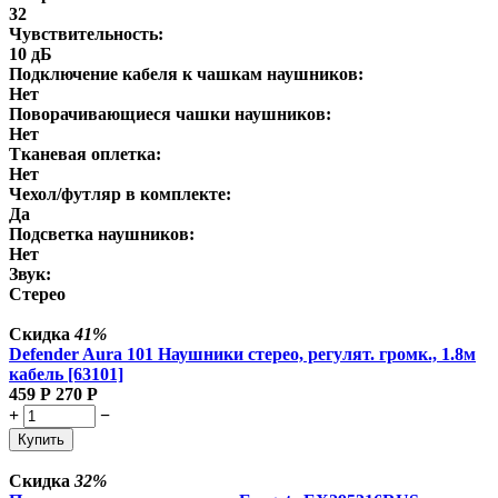
32
Чувствительность:
10 дБ
Подключение кабеля к чашкам наушников:
Нет
Поворачивающиеся чашки наушников:
Нет
Тканевая оплетка:
Нет
Чехол/футляр в комплекте:
Да
Подсветка наушников:
Нет
Звук:
Стерео
Скидка
41%
Defender Aura 101 Наушники стерео, регулят. громк., 1.8м
кабель [63101]
459
Р
270
Р
+
−
Купить
Скидка
32%