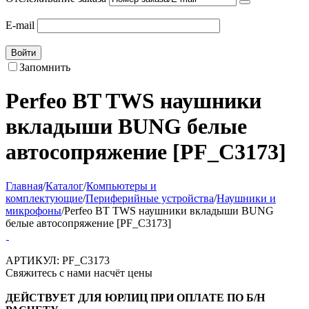
E-mail
Войти
Запомнить
Perfeo BT TWS наушники
вкладыши BUNG белые
автосопряжение [PF_C3173]
Главная
/
Каталог
/
Компьютеры и
комплектующие
/
Периферийные устройства
/
Наушники и
микрофоны
/
Perfeo BT TWS наушники вкладыши BUNG
белые автосопряжение [PF_C3173]
АРТИКУЛ:
PF_C3173
Свяжитесь с нами насчёт цены
ДЕЙСТВУЕТ ДЛЯ ЮРЛИЦ ПРИ ОПЛАТЕ ПО Б/Н