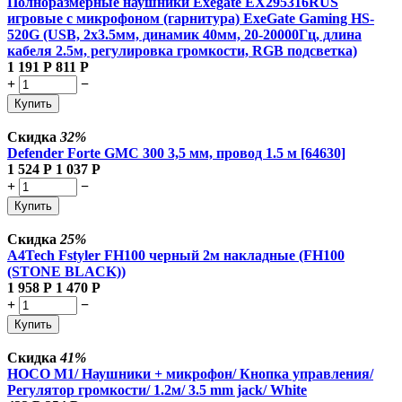
Полноразмерные наушники Exegate EX295316RUS
игровые с микрофоном (гарнитура) ExeGate Gaming HS-
520G (USB, 2x3.5мм, динамик 40мм, 20-20000Гц, длина
кабеля 2.5м, регулировка громкости, RGB подсветка)
1 191
Р
811
Р
+
−
Купить
Скидка
32%
Defender Forte GMC 300 3,5 мм, провод 1.5 м [64630]
1 524
Р
1 037
Р
+
−
Купить
Скидка
25%
A4Tech Fstyler FH100 черный 2м накладные (FH100
(STONE BLACK))
1 958
Р
1 470
Р
+
−
Купить
Скидка
41%
HOCO M1/ Наушники + микрофон/ Кнопка управления/
Регулятор громкости/ 1.2м/ 3.5 mm jack/ White