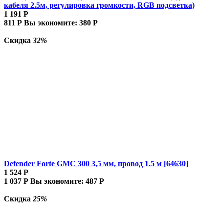
кабеля 2.5м, регулировка громкости, RGB подсветка)
1 191
Р
811
Р
Вы экономите:
380
Р
Скидка
32%
Defender Forte GMC 300 3,5 мм, провод 1.5 м [64630]
1 524
Р
1 037
Р
Вы экономите:
487
Р
Скидка
25%