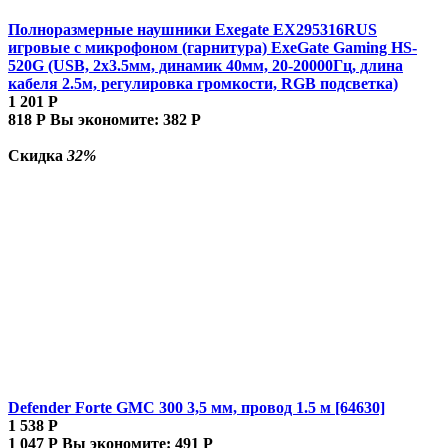
Полноразмерные наушники Exegate EX295316RUS
игровые с микрофоном (гарнитура) ExeGate Gaming HS-
520G (USB, 2x3.5мм, динамик 40мм, 20-20000Гц, длина
кабеля 2.5м, регулировка громкости, RGB подсветка)
1 201
Р
818
Р
Вы экономите:
382
Р
Скидка
32%
Defender Forte GMC 300 3,5 мм, провод 1.5 м [64630]
1 538
Р
1 047
Р
Вы экономите:
491
Р