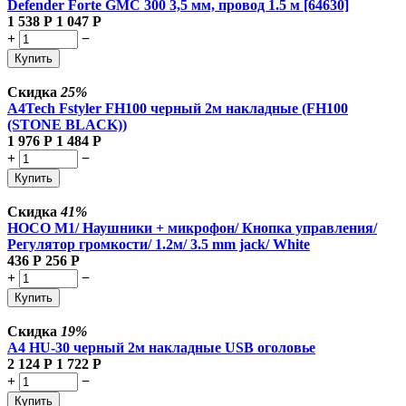
Defender Forte GMC 300 3,5 мм, провод 1.5 м [64630]
1 538
Р
1 047
Р
+
−
Купить
Скидка
25%
A4Tech Fstyler FH100 черный 2м накладные (FH100
(STONE BLACK))
1 976
Р
1 484
Р
+
−
Купить
Скидка
41%
HOCO M1/ Наушники + микрофон/ Кнопка управления/
Регулятор громкости/ 1.2м/ 3.5 mm jack/ White
436
Р
256
Р
+
−
Купить
Скидка
19%
A4 HU-30 черный 2м накладные USB оголовье
2 124
Р
1 722
Р
+
−
Купить