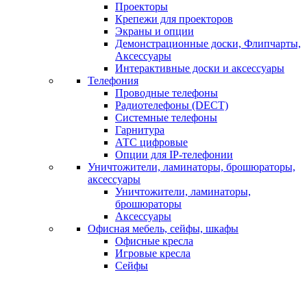
Проекторы
Крепежи для проекторов
Экраны и опции
Демонстрационные доски, Флипчарты,
Аксессуары
Интерактивные доски и аксессуары
Телефония
Проводные телефоны
Радиотелефоны (DECT)
Системные телефоны
Гарнитура
АТС цифровые
Опции для IP-телефонии
Уничтожители, ламинаторы, брошюраторы,
аксессуары
Уничтожители, ламинаторы,
брошюраторы
Аксессуары
Офисная мебель, сейфы, шкафы
Офисные кресла
Игровые кресла
Сейфы