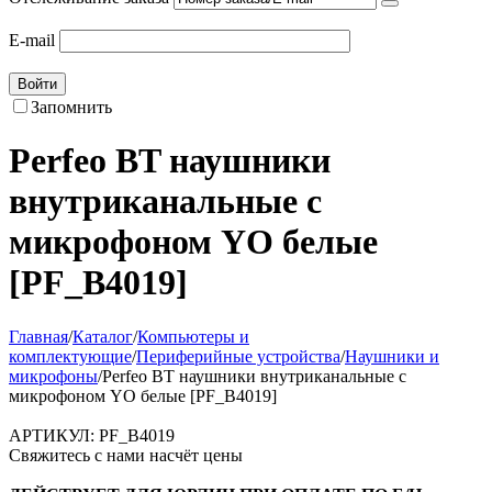
E-mail
Войти
Запомнить
Perfeo BT наушники
внутриканальные с
микрофоном YO белые
[PF_B4019]
Главная
/
Каталог
/
Компьютеры и
комплектующие
/
Периферийные устройства
/
Наушники и
микрофоны
/
Perfeo BT наушники внутриканальные с
микрофоном YO белые [PF_B4019]
АРТИКУЛ:
PF_B4019
Свяжитесь с нами насчёт цены