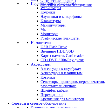
Оптические приводы
Периферийные устройства
Кулеры и системы охлаждения
Web-камеры
Колонки
Наушники и микрофоны
Клавиатуры
Манипуляторы
Мыши
Мониторы
Графические планшеты
Накопители
USB Flash Drive
Внешние HDD/SSD
Карты памяти, Card reader
CD / DVD / Blu-Ray диски
Аксессуары
Аксессуары к ноутбукам
Аскессуары к планшетам
Коврики
Селекторы принтеров, переключатели,
разветвители сигнала
Шлейфы, кабели
Переходники
Крепления для мониторов
Серверы и сетевое оборудование
Серверы и комплектующие