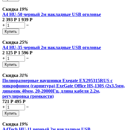
Скидка
19%
A4 HU-50 черный 2м накладные USB оголовье
2 393
Р
1 939
Р
+
−
Купить
Скидка
25%
A4 HU-35 черный 2м накладные USB оголовье
2 125
Р
1 596
Р
+
−
Купить
Скидка
31%
Полноразмерные наушники Exegate EX295315RUS с
микрофоном (гарнитура) ExeGate Office HS-130S (2x3.5мм,
динамик 40мм, 20-20000Гц, длина кабеля 2.2м,
регулировка громкости)
721
Р
495
Р
+
−
Купить
Скидка
19%
A4Tech HU-11 черный 2м накладные USB