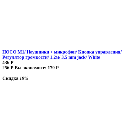
HOCO M1/ Наушники + микрофон/ Кнопка управления/
Регулятор громкости/ 1.2м/ 3.5 mm jack/ White
436
Р
256
Р
Вы экономите:
179
Р
Скидка
19%