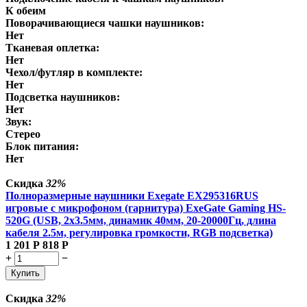
К обеим
Поворачивающиеся чашки наушников:
Нет
Тканевая оплетка:
Нет
Чехол/футляр в комплекте:
Нет
Подсветка наушников:
Нет
Звук:
Стерео
Блок питания:
Нет
Скидка
32%
Полноразмерные наушники Exegate EX295316RUS
игровые с микрофоном (гарнитура) ExeGate Gaming HS-
520G (USB, 2x3.5мм, динамик 40мм, 20-20000Гц, длина
кабеля 2.5м, регулировка громкости, RGB подсветка)
1 201
Р
818
Р
+
−
Купить
Скидка
32%