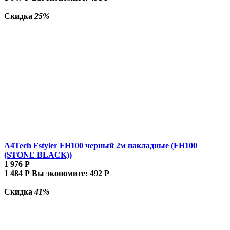
Скидка
25%
A4Tech Fstyler FH100 черный 2м накладные (FH100
(STONE BLACK))
1 976
Р
1 484
Р
Вы экономите:
492
Р
Скидка
41%