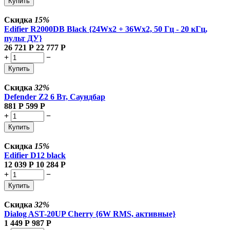
Купить
Скидка
15%
Edifier R2000DB Black {24Wx2 + 36Wx2, 50 Гц - 20 кГц,
пульт ДУ}
26 721
Р
22 777
Р
+
−
Купить
Скидка
32%
Defender Z2 6 Вт, Саундбар
881
Р
599
Р
+
−
Купить
Скидка
15%
Edifier D12 black
12 039
Р
10 284
Р
+
−
Купить
Скидка
32%
Dialog AST-20UP Cherry {6W RMS, активные}
1 449
Р
987
Р