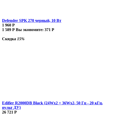
Defender SPK 270 черный, 10 Вт
1 960
Р
1 589
Р
Вы экономите:
371
Р
Скидка
15%
Edifier R2000DB Black {24Wx2 + 36Wx2, 50 Гц - 20 кГц,
пульт ДУ}
26 721
Р