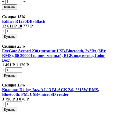
+
−
Купить
Скидка
15%
Edifier R1280DBs Black
12 611
Р
10 777
Р
+
−
Купить
Скидка
25%
ExeGate Accord 230 (питание USB,Bluetooth, 2х3Вт (6Вт
RMS), 60-20000Гц, цвет черный, RGB подсветка, Color
Box)
1 491
Р
1 120
Р
+
−
Купить
Скидка
19%
Колонки Dialog Jazz AJ-13 BLACK 2.0, 2*15W RMS,
Bluetooth, FM, USB+microSD reader
3 796
Р
3 076
Р
+
−
Купить