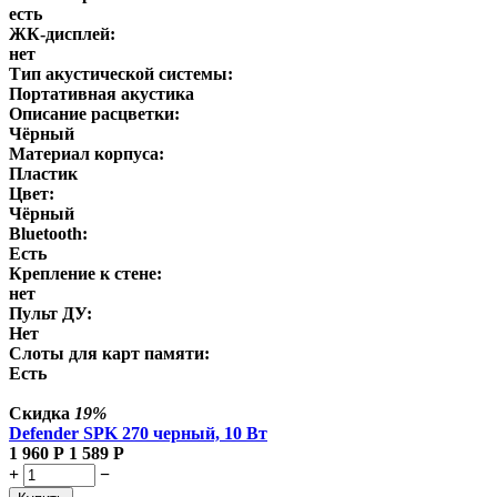
есть
ЖК-дисплей:
нет
Тип акустической системы:
Портативная акустика
Описание расцветки:
Чёрный
Материал корпуса:
Пластик
Цвет:
Чёрный
Bluetooth:
Есть
Крепление к стене:
нет
Пульт ДУ:
Нет
Слоты для карт памяти:
Есть
Скидка
19%
Defender SPK 270 черный, 10 Вт
1 960
Р
1 589
Р
+
−