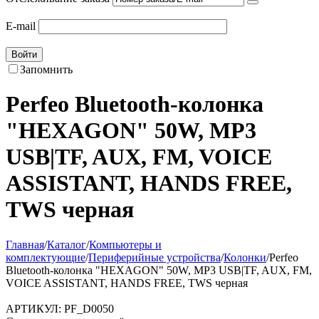
E-mail
Войти
Запомнить
Perfeo Bluetooth-колонка
"HEXAGON" 50W, MP3
USB|TF, AUX, FM, VOICE
ASSISTANT, HANDS FREE,
TWS черная
Главная
/
Каталог
/
Компьютеры и
комплектующие
/
Периферийные устройства
/
Колонки
/
Perfeo
Bluetooth-колонка "HEXAGON" 50W, MP3 USB|TF, AUX, FM,
VOICE ASSISTANT, HANDS FREE, TWS черная
АРТИКУЛ:
PF_D0050