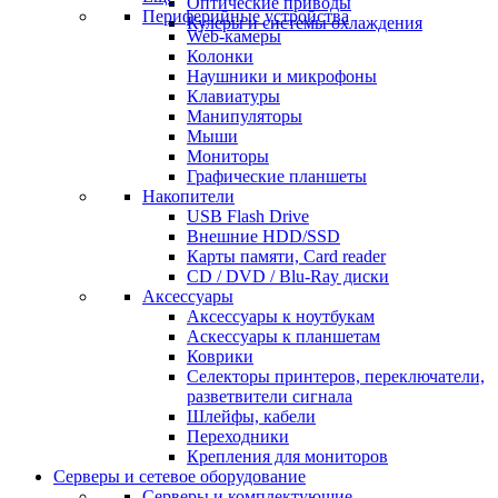
Оптические приводы
Периферийные устройства
Кулеры и системы охлаждения
Web-камеры
Колонки
Наушники и микрофоны
Клавиатуры
Манипуляторы
Мыши
Мониторы
Графические планшеты
Накопители
USB Flash Drive
Внешние HDD/SSD
Карты памяти, Card reader
CD / DVD / Blu-Ray диски
Аксессуары
Аксессуары к ноутбукам
Аскессуары к планшетам
Коврики
Селекторы принтеров, переключатели,
разветвители сигнала
Шлейфы, кабели
Переходники
Крепления для мониторов
Серверы и сетевое оборудование
Серверы и комплектующие