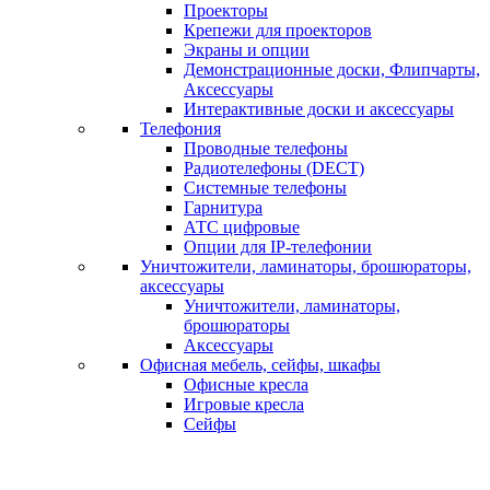
Проекторы
Крепежи для проекторов
Экраны и опции
Демонстрационные доски, Флипчарты,
Аксессуары
Интерактивные доски и аксессуары
Телефония
Проводные телефоны
Радиотелефоны (DECT)
Системные телефоны
Гарнитура
АТС цифровые
Опции для IP-телефонии
Уничтожители, ламинаторы, брошюраторы,
аксессуары
Уничтожители, ламинаторы,
брошюраторы
Аксессуары
Офисная мебель, сейфы, шкафы
Офисные кресла
Игровые кресла
Сейфы