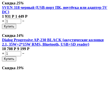
Скидка
25%
SVEN 318 черный {USB-порт ПК, ноутбука или адаптер 5V
DC}
1 931
Р
1 449
Р
+
−
Купить
Скидка
14%
Dialog Progressive AP-230 BLACK {акустические колонки
2.1, 35W+2*15W RMS, Bluetooth, USB+SD reader}
10 708
Р
9 199
Р
+
−
Купить
Скидка
19%