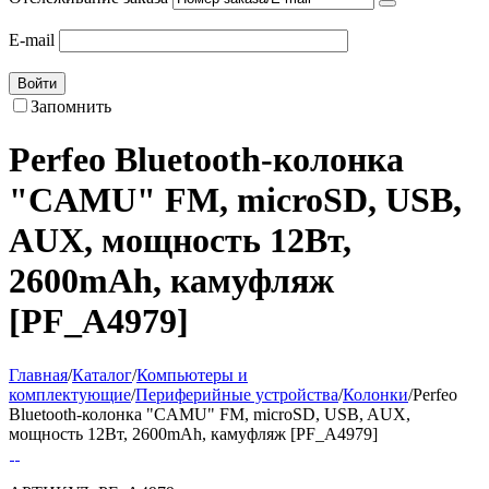
E-mail
Войти
Запомнить
Perfeo Bluetooth-колонка
"CAMU" FM, microSD, USB,
AUX, мощность 12Вт,
2600mAh, камуфляж
[PF_A4979]
Главная
/
Каталог
/
Компьютеры и
комплектующие
/
Периферийные устройства
/
Колонки
/
Perfeo
Bluetooth-колонка "CAMU" FM, microSD, USB, AUX,
мощность 12Вт, 2600mAh, камуфляж [PF_A4979]