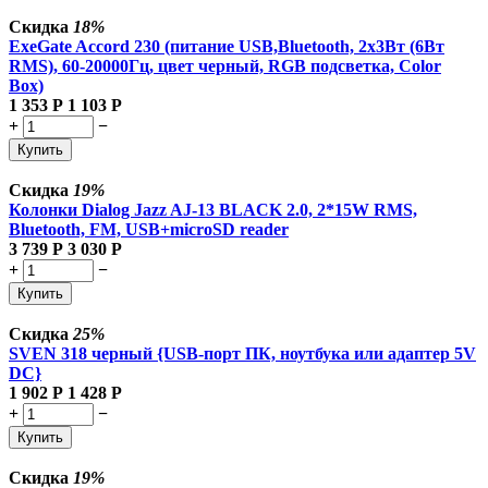
Скидка
18%
ExeGate Accord 230 (питание USB,Bluetooth, 2х3Вт (6Вт
RMS), 60-20000Гц, цвет черный, RGB подсветка, Color
Box)
1 353
Р
1 103
Р
+
−
Купить
Скидка
19%
Колонки Dialog Jazz AJ-13 BLACK 2.0, 2*15W RMS,
Bluetooth, FM, USB+microSD reader
3 739
Р
3 030
Р
+
−
Купить
Скидка
25%
SVEN 318 черный {USB-порт ПК, ноутбука или адаптер 5V
DC}
1 902
Р
1 428
Р
+
−
Купить
Скидка
19%