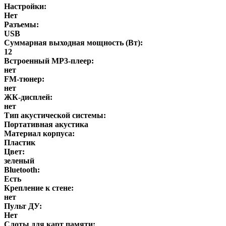
Настройки:
Нет
Разъемы:
USB
Суммарная выходная мощность (Вт):
12
Встроенный MP3-плеер:
нет
FM-тюнер:
нет
ЖК-дисплей:
нет
Тип акустической системы:
Портативная акустика
Материал корпуса:
Пластик
Цвет:
зеленый
Bluetooth:
Есть
Крепление к стене:
нет
Пульт ДУ:
Нет
Слоты для карт памяти: