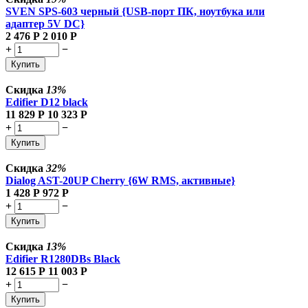
SVEN SPS-603 черный {USB-порт ПК, ноутбука или
адаптер 5V DC}
2 476
Р
2 010
Р
+
−
Купить
Скидка
13%
Edifier D12 black
11 829
Р
10 323
Р
+
−
Купить
Скидка
32%
Dialog AST-20UP Cherry {6W RMS, активные}
1 428
Р
972
Р
+
−
Купить
Скидка
13%
Edifier R1280DBs Black
12 615
Р
11 003
Р
+
−
Купить