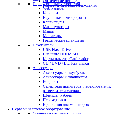
Оптические приводы
Периферийные устройства
Кулеры и системы охлаждения
Web-камеры
Колонки
Наушники и микрофоны
Клавиатуры
Манипуляторы
Мыши
Мониторы
Графические планшеты
Накопители
USB Flash Drive
Внешние HDD/SSD
Карты памяти, Card reader
CD / DVD / Blu-Ray диски
Аксессуары
Аксессуары к ноутбукам
Аскессуары к планшетам
Коврики
Селекторы принтеров, переключатели,
разветвители сигнала
Шлейфы, кабели
Переходники
Крепления для мониторов
Серверы и сетевое оборудование
Серверы и комплектующие