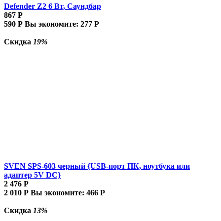
Defender Z2 6 Вт, Саундбар
867
Р
590
Р
Вы экономите:
277
Р
Скидка
19%
SVEN SPS-603 черный {USB-порт ПК, ноутбука или
адаптер 5V DC}
2 476
Р
2 010
Р
Вы экономите:
466
Р
Скидка
13%