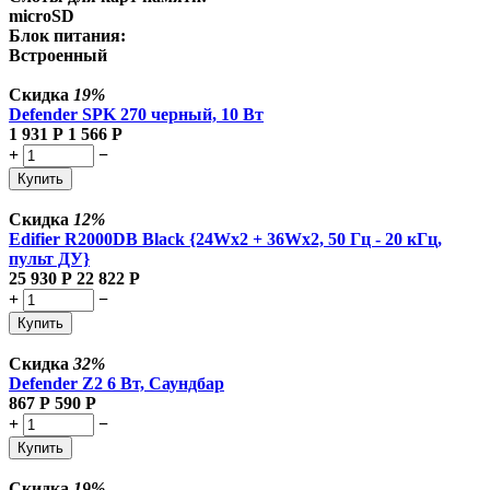
microSD
Блок питания:
Встроенный
Скидка
19%
Defender SPK 270 черный, 10 Вт
1 931
Р
1 566
Р
+
−
Купить
Скидка
12%
Edifier R2000DB Black {24Wx2 + 36Wx2, 50 Гц - 20 кГц,
пульт ДУ}
25 930
Р
22 822
Р
+
−
Купить
Скидка
32%
Defender Z2 6 Вт, Саундбар
867
Р
590
Р
+
−
Купить
Скидка
19%