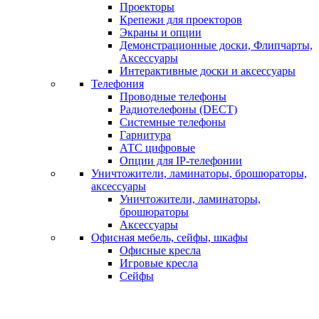
Проекторы
Крепежи для проекторов
Экраны и опции
Демонстрационные доски, Флипчарты,
Аксессуары
Интерактивные доски и аксессуары
Телефония
Проводные телефоны
Радиотелефоны (DECT)
Системные телефоны
Гарнитура
АТС цифровые
Опции для IP-телефонии
Уничтожители, ламинаторы, брошюраторы,
аксессуары
Уничтожители, ламинаторы,
брошюраторы
Аксессуары
Офисная мебель, сейфы, шкафы
Офисные кресла
Игровые кресла
Сейфы