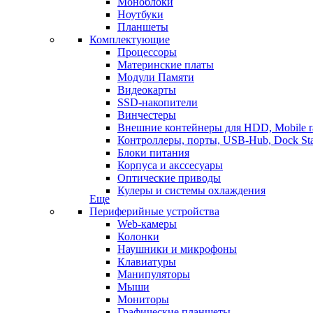
Моноблоки
Ноутбуки
Планшеты
Комплектующие
Процессоры
Материнские платы
Модули Памяти
Видеокарты
SSD-накопители
Винчестеры
Внешние контейнеры для HDD, Mobile r
Контроллеры, порты, USB-Hub, Dock Sta
Блоки питания
Корпуса и акссесуары
Оптические приводы
Кулеры и системы охлаждения
Еще
Периферийные устройства
Web-камеры
Колонки
Наушники и микрофоны
Клавиатуры
Манипуляторы
Мыши
Мониторы
Графические планшеты