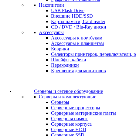
Накопители
USB Flash Drive
Внешние HDD/SSD
Карты памяти, Card reader
CD / DVD / Blu-Ray диски
Аксессуары
Аксессуары к ноутбукам
Аскессуары к планшетам
Коврики
Селекторы принтеров, переключатели, р
Шлейфы, кабели
Переходники
Крепления для мониторов
Серверы и сетевое оборудование
Серверы и комплектующие
Серверы
Серверные процессоры
Серверные материнские платы
Серверная память
Серверные корпуса
Серверные HDD
Серверные SSD