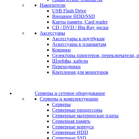
Накопители
USB Flash Drive
Внешние HDD/SSD
Карты памяти, Card reader
CD / DVD / Blu-Ray диски
Аксессуары
Аксессуары к ноутбукам
Аскессуары к планшетам
Коврики
Селекторы принтеров, переключатели, р
Шлейфы, кабели
Переходники
Крепления для мониторов
Серверы и сетевое оборудование
Серверы и комплектующие
Серверы
Серверные процессоры
Серверные материнские платы
Серверная память
Серверные корпуса
Серверные HDD
Серверные SSD