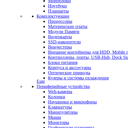
Моноблоки
Ноутбуки
Планшеты
Комплектующие
Процессоры
Материнские платы
Модули Памяти
Видеокарты
SSD-накопители
Винчестеры
Внешние контейнеры для HDD, Mobile r
Контроллеры, порты, USB-Hub, Dock Sta
Блоки питания
Корпуса и акссесуары
Оптические приводы
Кулеры и системы охлаждения
Еще
Периферийные устройства
Web-камеры
Колонки
Наушники и микрофоны
Клавиатуры
Манипуляторы
Мыши
Мониторы
Графические планшеты