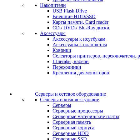
Накопители
USB Flash Drive
Внешние HDD/SSD
Карты памяти, Card reader
CD / DVD / Blu-Ray диски
Аксессуары
Аксессуары к ноутбукам
Аскессуары к планшетам
Коврики
Селекторы принтеров, переключатели, р
Шлейфы, кабели
Переходники
Крепления для мониторов
Серверы и сетевое оборудование
Серверы и комплектующие
Серверы
Серверные процессоры
Серверные материнские платы
Серверная память
Серверные корпуса
Серверные HDD
Серверные SSD