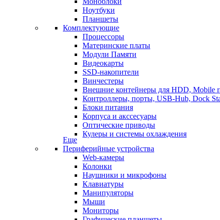
Моноблоки
Ноутбуки
Планшеты
Комплектующие
Процессоры
Материнские платы
Модули Памяти
Видеокарты
SSD-накопители
Винчестеры
Внешние контейнеры для HDD, Mobile r
Контроллеры, порты, USB-Hub, Dock Sta
Блоки питания
Корпуса и акссесуары
Оптические приводы
Кулеры и системы охлаждения
Еще
Периферийные устройства
Web-камеры
Колонки
Наушники и микрофоны
Клавиатуры
Манипуляторы
Мыши
Мониторы
Графические планшеты