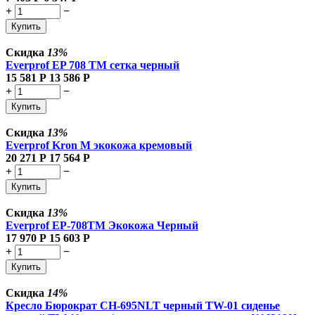
+
−
Купить
Скидка
13%
Everprof EP 708 TM сетка черный
15 581
Р
13 586
Р
+
−
Купить
Скидка
13%
Everprof Kron M экокожа кремовый
20 271
Р
17 564
Р
+
−
Купить
Скидка
13%
Everprof EP-708TM Экокожа Черный
17 970
Р
15 603
Р
+
−
Купить
Скидка
14%
Кресло Бюрократ CH-695NLT черный TW-01 сиденье