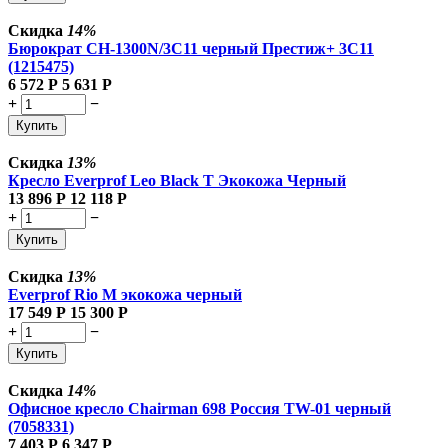
Скидка
14%
Бюрократ CH-1300N/3C11 черный Престиж+ 3C11
(1215475)
6 572
Р
5 631
Р
+
−
Купить
Скидка
13%
Кресло Everprof Leo Black T Экокожа Черный
13 896
Р
12 118
Р
+
−
Купить
Скидка
13%
Everprof Rio M экокожа черный
17 549
Р
15 300
Р
+
−
Купить
Скидка
14%
Офисное кресло Chairman 698 Россия TW-01 черный
(7058331)
7 403
Р
6 347
Р