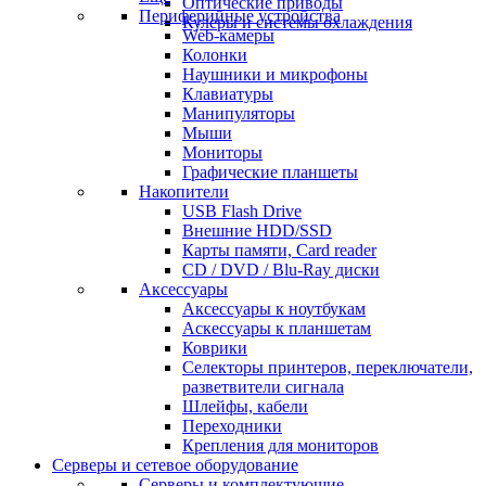
Оптические приводы
Периферийные устройства
Кулеры и системы охлаждения
Web-камеры
Колонки
Наушники и микрофоны
Клавиатуры
Манипуляторы
Мыши
Мониторы
Графические планшеты
Накопители
USB Flash Drive
Внешние HDD/SSD
Карты памяти, Card reader
CD / DVD / Blu-Ray диски
Аксессуары
Аксессуары к ноутбукам
Аскессуары к планшетам
Коврики
Селекторы принтеров, переключатели,
разветвители сигнала
Шлейфы, кабели
Переходники
Крепления для мониторов
Серверы и сетевое оборудование
Серверы и комплектующие