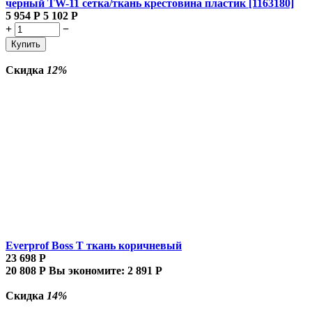
черный TW-11 сетка/ткань крестовина пластик [1163180]
5 954
Р
5 102
Р
+
−
Купить
Скидка
12%
Everprof Boss Т ткань коричневый
23 698
Р
20 808
Р
Вы экономите:
2 891
Р
Скидка
14%