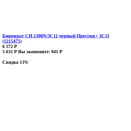
Бюрократ CH-1300N/3C11 черный Престиж+ 3C11
(1215475)
6 572
Р
5 631
Р
Вы экономите:
941
Р
Скидка
13%