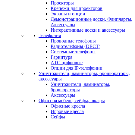
Проекторы
Крепежи для проекторов
Экраны и опции
Демонстрационные доски, Флипчарты,
Аксессуары
Интерактивные доски и аксессуары
Телефония
Проводные телефоны
Радиотелефоны (DECT)
Системные телефоны
Гарнитура
АТС цифровые
Опции для IP-телефонии
Уничтожители, ламинаторы, брошюраторы,
аксессуары
Уничтожители, ламинаторы,
брошюраторы
Аксессуары
Офисная мебель, сейфы, шкафы
Офисные кресла
Игровые кресла
Сейфы