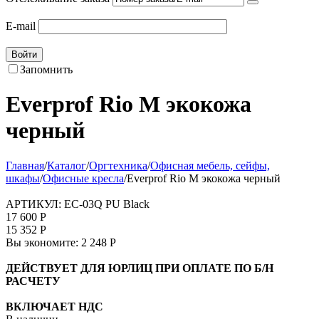
E-mail
Войти
Запомнить
Everprof Rio M экокожа
черный
Главная
/
Каталог
/
Оргтехника
/
Офисная мебель, сейфы,
шкафы
/
Офисные кресла
/
Everprof Rio M экокожа черный
АРТИКУЛ:
EC-03Q PU Black
17 600
Р
15 352
Р
Вы экономите:
2 248
Р
ДЕЙСТВУЕТ ДЛЯ ЮРЛИЦ ПРИ ОПЛАТЕ ПО Б/Н
РАСЧЕТУ
ВКЛЮЧАЕТ НДС