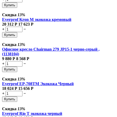
Купить
Скидка
13%
Everprof Kron M экокожа кремовый
20 312
Р
17 623
Р
+
−
Купить
Скидка
13%
Офисное кресло Chairman 279 JP15-1 черно-серый ,
(1138104)
9 880
Р
8 568
Р
+
−
Купить
Скидка
13%
Everprof EP-708TM Экокожа Черный
18 024
Р
15 656
Р
+
−
Купить
Скидка
13%
Everprof Rio T экокожа черный