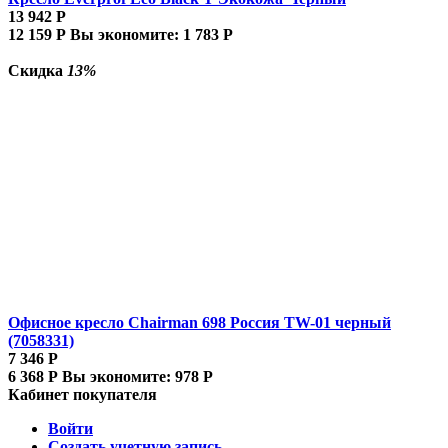
13 942
Р
12 159
Р
Вы экономите:
1 783
Р
Скидка
13%
Офисное кресло Chairman 698 Россия TW-01 черный
(7058331)
7 346
Р
6 368
Р
Вы экономите:
978
Р
Кабинет покупателя
Войти
Создать учетную запись