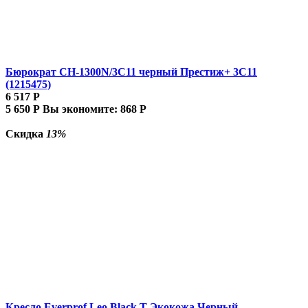
Бюрократ CH-1300N/3C11 черный Престиж+ 3C11
(1215475)
6 517
Р
5 650
Р
Вы экономите:
868
Р
Скидка
13%
Кресло Everprof Leo Black T Экокожа Черный