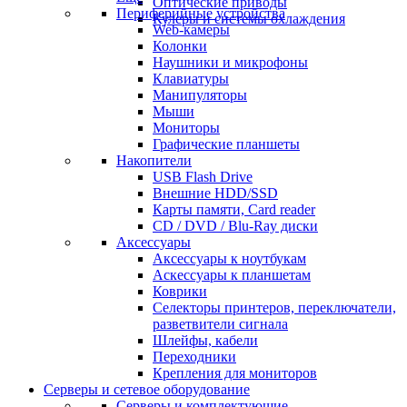
Оптические приводы
Периферийные устройства
Кулеры и системы охлаждения
Web-камеры
Колонки
Наушники и микрофоны
Клавиатуры
Манипуляторы
Мыши
Мониторы
Графические планшеты
Накопители
USB Flash Drive
Внешние HDD/SSD
Карты памяти, Card reader
CD / DVD / Blu-Ray диски
Аксессуары
Аксессуары к ноутбукам
Аскессуары к планшетам
Коврики
Селекторы принтеров, переключатели,
разветвители сигнала
Шлейфы, кабели
Переходники
Крепления для мониторов
Серверы и сетевое оборудование
Серверы и комплектующие