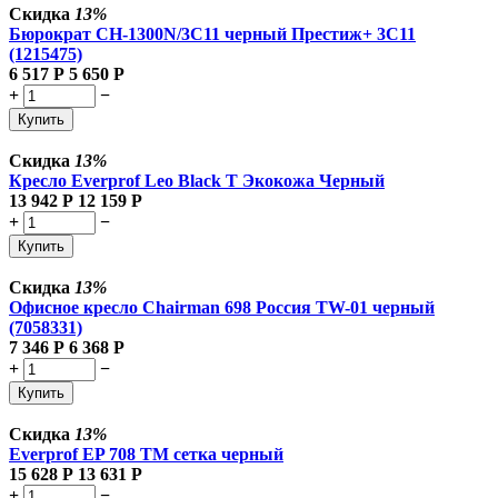
Скидка
13%
Бюрократ CH-1300N/3C11 черный Престиж+ 3C11
(1215475)
6 517
Р
5 650
Р
+
−
Купить
Скидка
13%
Кресло Everprof Leo Black T Экокожа Черный
13 942
Р
12 159
Р
+
−
Купить
Скидка
13%
Офисное кресло Chairman 698 Россия TW-01 черный
(7058331)
7 346
Р
6 368
Р
+
−
Купить
Скидка
13%
Everprof EP 708 TM сетка черный
15 628
Р
13 631
Р
+
−