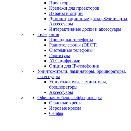
Проекторы
Крепежи для проекторов
Экраны и опции
Демонстрационные доски, Флипчарты,
Аксессуары
Интерактивные доски и аксессуары
Телефония
Проводные телефоны
Радиотелефоны (DECT)
Системные телефоны
Гарнитура
АТС цифровые
Опции для IP-телефонии
Уничтожители, ламинаторы, брошюраторы,
аксессуары
Уничтожители, ламинаторы,
брошюраторы
Аксессуары
Офисная мебель, сейфы, шкафы
Офисные кресла
Игровые кресла
Сейфы