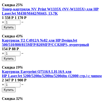
Скидка
25%
Тонер-картридж NV Print W1335X (NV-W1335X) для HP
LaserJet M438/M442/M443, 13,7K
1 558
Р
1 170
Р
+
−
Купить
Скидка
43%
Картридж T2 C4912A №82 для HP DesignJet
500/510/800/815MFP/820MFP/CC820PS, пурпурный
154
Р
88
Р
+
−
Купить
Скидка
19%
Картридж Easyprint Q7516A LH-16A для
HP LaserJet 5200/5200n/5200tn/5200dtn (12000 стр.) с чипом
2 347
Р
1 900
Р
+
−
Купить
Скидка
32%