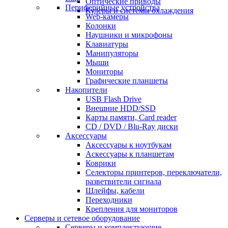
Оптические приводы
Периферийные устройства
Кулеры и системы охлаждения
Web-камеры
Колонки
Наушники и микрофоны
Клавиатуры
Манипуляторы
Мыши
Мониторы
Графические планшеты
Накопители
USB Flash Drive
Внешние HDD/SSD
Карты памяти, Card reader
CD / DVD / Blu-Ray диски
Аксессуары
Аксессуары к ноутбукам
Аскессуары к планшетам
Коврики
Селекторы принтеров, переключатели,
разветвители сигнала
Шлейфы, кабели
Переходники
Крепления для мониторов
Серверы и сетевое оборудование
Серверы и комплектующие