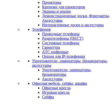
Проекторы
Крепежи для проекторов
Экраны и опции
Демонстрационные доски, Флипчарты,
Аксессуары
Интерактивные доски и аксессуары
Телефония
Проводные телефоны
Радиотелефоны (DECT)
Системные телефоны
Гарнитура
АТС цифровые
Опции для IP-телефонии
Уничтожители, ламинаторы, брошюраторы,
аксессуары
Уничтожители, ламинаторы,
брошюраторы
Аксессуары
Офисная мебель, сейфы, шкафы
Офисные кресла
Игровые кресла
Сейфы