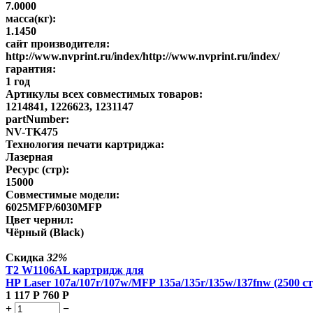
7.0000
масса(кг):
1.1450
сайт производителя:
http://www.nvprint.ru/index/http://www.nvprint.ru/index/
гарантия:
1 год
Артикулы всех совместимых товаров:
1214841, 1226623, 1231147
partNumber:
NV-TK475
Технология печати картриджа:
Лазерная
Ресурс (стр):
15000
Совместимые модели:
6025MFP/6030MFP
Цвет чернил:
Чёрный (Black)
Скидка
32%
T2 W1106AL картридж для
HP Laser 107a/107r/107w/MFP 135a/135r/135w/137fnw (2500 ст
1 117
Р
760
Р
+
−