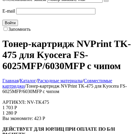
E-mail
Войти
Запомнить
Тонер-картридж NVPrint TK-
475 для Kyocera FS-
6025MFP/6030MFP с чипом
Главная
/
Каталог
/
Расходные материалы
/
Совместимые
картриджи
/
Тонер-картридж NVPrint TK-475 для Kyocera FS-
6025MFP/6030MFP с чипом
АРТИКУЛ:
NV-TK475
1 703
Р
1 280
Р
Вы экономите:
423
Р
ДЕЙСТВУЕТ ДЛЯ ЮРЛИЦ ПРИ ОПЛАТЕ ПО Б/Н