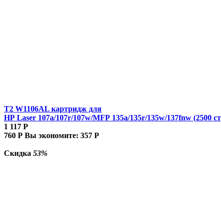
T2 W1106AL картридж для
HP Laser 107a/107r/107w/MFP 135a/135r/135w/137fnw (2500 ст
1 117
Р
760
Р
Вы экономите:
357
Р
Скидка
53%