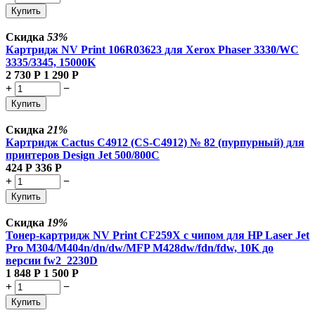
Купить
Скидка
53%
Картридж NV Print 106R03623 для Xerox Phaser 3330/WC
3335/3345, 15000K
2 730
Р
1 290
Р
+
−
Купить
Скидка
21%
Картридж Cactus C4912 (CS-C4912) № 82 (пурпурный) для
принтеров Design Jet 500/800C
424
Р
336
Р
+
−
Купить
Скидка
19%
Тонер-картридж NV Print CF259X с чипом для HP Laser Jet
Pro M304/M404n/dn/dw/MFP M428dw/fdn/fdw, 10K до
версии fw2_2230D
1 848
Р
1 500
Р
+
−
Купить