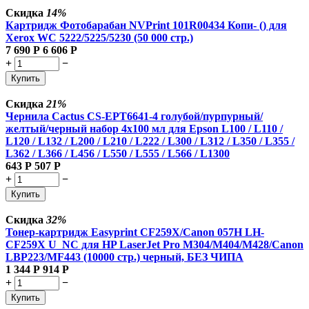
Скидка
14%
Картридж Фотобарабан NVPrint 101R00434 Копи- () для
Xerox WC 5222/5225/5230 (50 000 стр.)
7 690
Р
6 606
Р
+
−
Купить
Скидка
21%
Чернила Cactus CS-EPT6641-4 голубой/пурпурный/
желтый/черный набор 4x100 мл для Epson L100 / L110 /
L120 / L132 / L200 / L210 / L222 / L300 / L312 / L350 / L355 /
L362 / L366 / L456 / L550 / L555 / L566 / L1300
643
Р
507
Р
+
−
Купить
Скидка
32%
Тонер-картридж Easyprint CF259X/Canon 057H LH-
CF259X U_NC для HP LaserJet Pro M304/M404/M428/Canon
LBP223/MF443 (10000 стр.) черный, БЕЗ ЧИПА
1 344
Р
914
Р
+
−
Купить