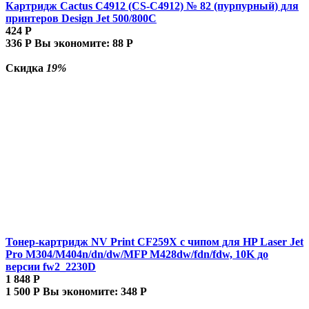
Картридж Cactus C4912 (CS-C4912) № 82 (пурпурный) для
принтеров Design Jet 500/800C
424
Р
336
Р
Вы экономите:
88
Р
Скидка
19%
Тонер-картридж NV Print CF259X с чипом для HP Laser Jet
Pro M304/M404n/dn/dw/MFP M428dw/fdn/fdw, 10K до
версии fw2_2230D
1 848
Р
1 500
Р
Вы экономите:
348
Р